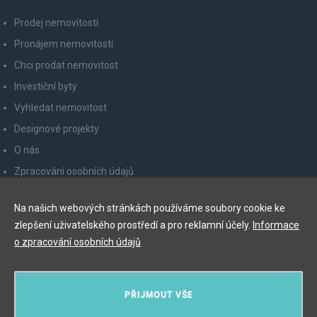
Prodej nemovitostí
Pronájem nemovitostí
Chci prodat nemovitost
Investiční byty
Vyhledat nemovitost
Designové projekty
O nás
Zpracování osobních údajů
Poučení spotřebitele
Na našich webových stránkách používáme soubory cookie ke
Odhlášení z newsletteru
zlepšení uživatelského prostředí a pro reklamní účely.
Informace
Kontakty
o zpracování osobních údajů
Y&T Luxury Property Prague Czech Republic s.r.o.
PŘIJMOUT VŠE
Elišky Krásnohorské 123/10, 110 00 Praha 1