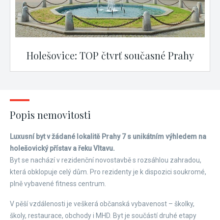
Holešovice: TOP čtvrť současné Prahy
Popis nemovitosti
Luxusní byt v žádané lokalitě Prahy 7 s unikátním výhledem na
holešovický přístav a řeku Vltavu.
Byt se nachází v rezidenční novostavbě s rozsáhlou zahradou,
která obklopuje celý dům. Pro rezidenty je k dispozici soukromé,
plně vybavené fitness centrum.
V pěší vzdálenosti je veškerá občanská vybavenost – školky,
školy, restaurace, obchody i MHD. Byt je součástí druhé etapy