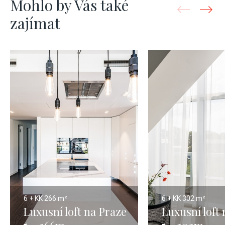
Mohlo by Vás také
zajímat
6 + KK
266 m²
6 + KK
302 m²
Luxusní loft na Praze
Luxusní loft