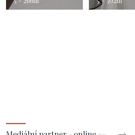
5 - 266m
5 - 302m
Mediální partner - online