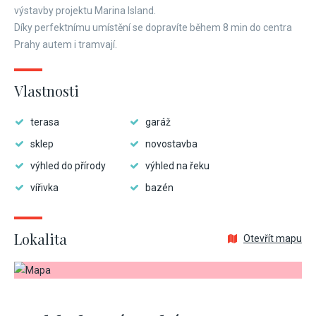
výstavby projektu Marina Island.
Díky perfektnímu umístění se dopravíte během 8 min do centra
Prahy autem i tramvají.
Vlastnosti
terasa
garáž
sklep
novostavba
výhled do přírody
výhled na řeku
vířivka
bazén
Lokalita
Otevřít mapu