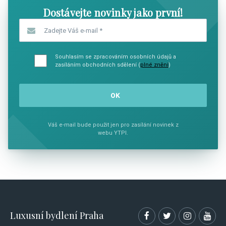
Dostávejte novinky jako první!
Zadejte Váš e-mail
*
Souhlasím se zpracováním osobních údajů a
zasíláním obchodních sdělení (
plné znění
)
Váš e-mail bude použit jen pro zasílání novinek z
webu YTPI.
Luxusní bydlení Praha