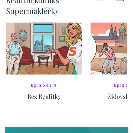
Realitní komiks
Supermakléřky
Epizoda 3
Epizod
Bez Realitky
Židovské
SHOW COMICS
SHOW CO