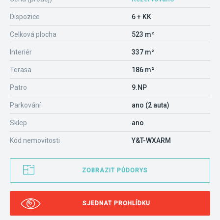
Dispozice
6 + KK
Celková plocha
523 m²
Interiér
337 m²
Terasa
186 m²
Patro
9.NP
Parkování
ano (2 auta)
Sklep
ano
Kód nemovitosti
Y&T-WXARM
ZOBRAZIT PŮDORYS
SJEDNAT PROHLÍDKU