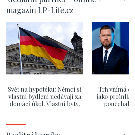
magazín LP-Life.cz
Svět na hypotéku: Němci si
Trh vnímá dě
vlastní bydlení nedávají za
jako proinflač
domácí úkol. Vlastní byty,
ponechali 
kde bydlí někdo jiný
červnových 
ZOBRAZIT DALŠÍ
ZOBRAZIT