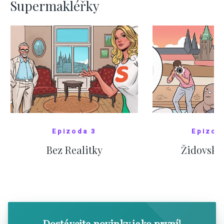
Supermakléřky
Epizoda 3
Epizod
Bez Realitky
Židovské
SHOW COMICS
SHOW CO
Dostávejte novinky jako první!