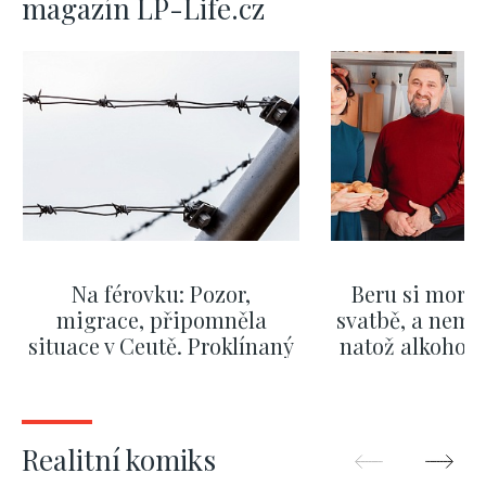
magazín LP-Life.cz
Na férovku: Pozor,
Beru si morm
migrace, připomněla
svatbě, a nemů
situace v Ceutě. Proklínaný
natož alkohol.
migrační pakt Česku
pozor i na p
pomáhá více než
Okamurova videa
ZOBRAZIT DALŠÍ
ZOBRAZIT
Realitní komiks