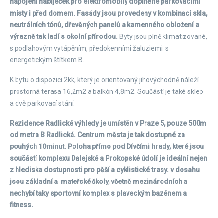
napojení nabíječek pro elektromobily doplněné parkovacími
místy i před domem. Fasády jsou provedeny v kombinaci skla,
neutrálních tónů, dřevěných panelů a kamenného obložení a
výrazně tak ladí s okolní přírodou.
Byty jsou plně klimatizované,
s podlahovým vytápěním, předokenními žaluziemi, s
energetickým štítkem B.
K bytu o dispozici 2kk, který je orientovaný jihovýchodně náleží
prostorná terasa 16,2m2 a balkón 4,8m2. Součástí je také sklep
a dvě parkovací stání.
Rezidence Radlické výhledy je umístěn v Praze 5, pouze 500m
od metra B Radlická. Centrum města je tak dostupné za
pouhých 10minut. Poloha přímo pod Dívčími hrady, které jsou
součástí komplexu Dalejské a Prokopské údolí je ideální nejen
z hlediska dostupnosti pro pěší a cyklistické trasy. v dosahu
jsou základní a mateřské školy, včetně mezinárodních a
nechybí taky sportovní komplex s plaveckým bazénem a
fitness.