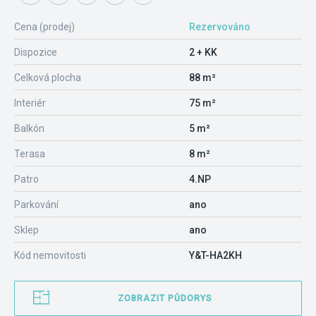
Cena (prodej)
Rezervováno
Dispozice
2 + KK
Celková plocha
88 m²
Interiér
75 m²
Balkón
5 m²
Terasa
8 m²
Patro
4.NP
Parkování
ano
Sklep
ano
Kód nemovitosti
Y&T-HA2KH
ZOBRAZIT PŮDORYS