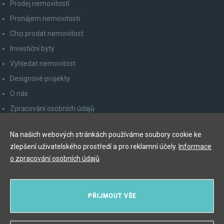
Prodej nemovitostí
Pronájem nemovitostí
Chci prodat nemovitost
Investiční byty
Vyhledat nemovitost
Designové projekty
O nás
Zpracování osobních údajů
Poučení spotřebitele
Na našich webových stránkách používáme soubory cookie ke
Odhlášení z newsletteru
zlepšení uživatelského prostředí a pro reklamní účely.
Informace
Kontakty
o zpracování osobních údajů
Y&T Luxury Property Prague Czech Republic s.r.o.
PŘIJMOUT VŠE
Elišky Krásnohorské 123/10, 110 00 Praha 1
Myslíková 245/3, 110 00 Praha 1