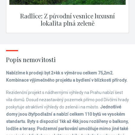
Radlice: Z původní vesnice luxusní
lokalita plná zeleně
Popis nemovitosti
Nabízíme k prodeji byt 2+kk s výměrou celkem 75,2m2.
Kombinace výjimečného projektu a bydlení v blízkosti přírody.
Rezidenční projekt s nádhernými výhledy na Prahu nabízí šest
vila domů. Dosud nezastavěný pozemek přímo pod Dívčími hrady
poskytuje atraktivní výhledy do zeleně i na město.
Jednotlivé
domy jsou čtyřpodlažní a nabízí celkem 110 bytů ve vysokém
standartu. Byty s dispozicí 1kk až 4kk jsou rozšířeny o balkony,
lodžie a terasy. Podzemní parkování umožňuje mimo jiné také