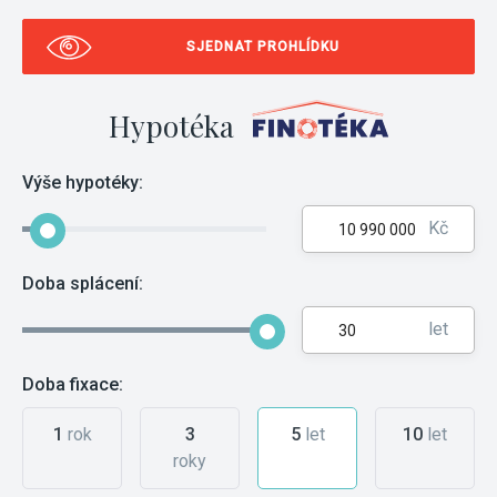
SJEDNAT PROHLÍDKU
Hypotéka
Výše hypotéky:
Kč
Doba splácení:
let
Doba fixace:
1
rok
3
5
let
10
let
roky