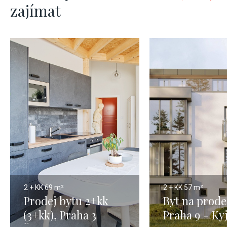
zajímat
2 + KK
69 m²
2 + KK
57 m²
Prodej bytu 2+kk
Byt na prode
(3+kk), Praha 3
Praha 9 - Ky