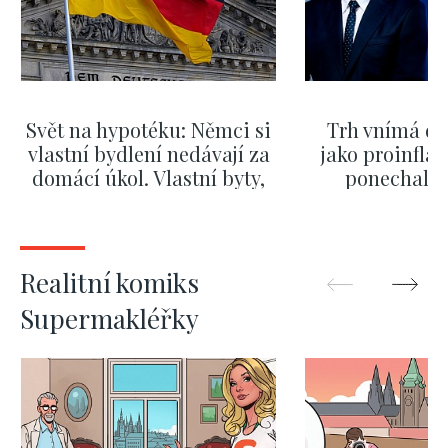
Svět na hypotéku: Němci si
Trh vnímá dě
vlastní bydlení nedávají za
jako proinflač
domácí úkol. Vlastní byty,
ponechali 
kde bydlí někdo jiný
červnových 
ZOBRAZIT DALŠÍ
ZOBRAZIT
Realitní komiks
Supermakléřky