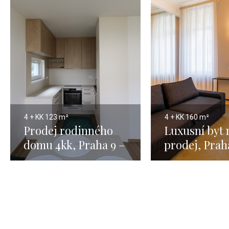
4 + KK
123 m²
4 + KK
160 m²
Prodej rodinného
Luxusní byt 
domu 4kk, Praha 9 –
prodej, Prah
123m2
Josefov - 16