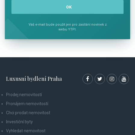
Váš e-mail bude použit jen pro zasílání novinek z
webu YTPI.
Luxusní bydlení Praha
Prodej nemovitostí
Pronájem nemovitostí
Chci prodat nemovitost
Investiční byty
Vyhledat nemovitost