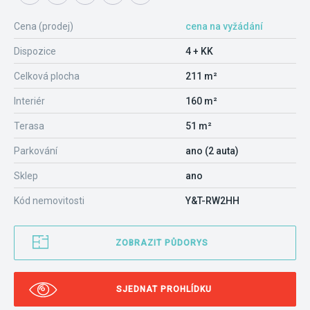
Cena (prodej)
cena na vyžádání
Dispozice
4 + KK
Celková plocha
211 m²
Interiér
160 m²
Terasa
51 m²
Parkování
ano (2 auta)
Sklep
ano
Kód nemovitosti
Y&T-RW2HH
ZOBRAZIT PŮDORYS
SJEDNAT PROHLÍDKU