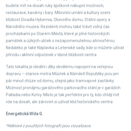
budete mít na dosah ruky špičkové nákupní možnosti,
restaurace, kavárny i bary. Milovníci umění a kultury ocení
blízkost Divadla Hybernia, Obecního domu, Státní opery a
Národního muzea. Rezidenti mohou také trávit volný čas
procházkami po Starém Městě, které je plné historických
památek a úzkých uliček s nezapomenutelnou atmosférou.
Nedaleko je také Náplavka a Letenské sady, kde si můžete užívat
přírodu i aktivní odpočinek v těsné blízkosti centra.
Tato lokalita je ideální i díky skvělému napojení na veřejnou
dopravu – stanice metra Můstek a Náměstí Republiky jsou jen
pár minut chůze od domu, stejně jako tramvajové zastávky.
Možnost pronájmu garážového parkovacího stání je v garážích
Palladia nebo Kotvy. Místo je tak perfektní pro ty, kdo chtějí mít
vše na dosah, ale zároveň si užívat klid historického centra.
Energetická třída G
.
*Některé z použitých fotografií jsou vizualizace.