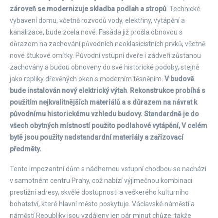
zároveň se modernizuje skladba podlah a stropů
. Technické
vybavení domu, včetně rozvodů vody, elektřiny, vytápění a
kanalizace, bude zcela nové. Fasáda již prošla obnovou s
důrazem na zachování původních neoklasicistních prvků, včetně
nové štukové omítky. Původní vstupní dveře i zádveří zůstanou
zachovány a budou obnoveny do své historické podoby, stejně
jako repliky dřevěných oken s moderním těsněním.
V budově
bude instalován nový elektrický výtah
.
Rekonstrukce probíhá s
použitím nejkvalitnějších materiálů a s důrazem na návrat k
původnímu historickému vzhledu budovy. Standardně je do
všech obytných místností použito podlahové vytápění, V celém
bytě jsou použity nadstandardní materiály a zařizovací
předměty.
Tento impozantní dům s nádhernou vstupní chodbou se nachází
v samotném centru Prahy, což nabízí výjimečnou kombinaci
prestižní adresy, skvělé dostupnosti a veškerého kulturního
bohatství, které hlavní město poskytuje. Václavské náměstí a
náměstí Republiky jsou vzdáleny jen pár minut chůze, takže