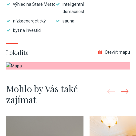
výhled na Staré Město
inteligentní
domácnost
nízkoenergetický
sauna
byt na investici
Lokalita
Otevřít mapu
Mohlo by Vás také
zajímat