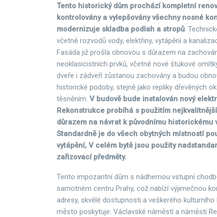
Tento historický dům prochází kompletní renova
kontrolovány a vylepšovány všechny nosné kon
modernizuje skladba podlah a stropů
. Technic
včetně rozvodů vody, elektřiny, vytápění a kanaliza
Fasáda již prošla obnovou s důrazem na zachován
neoklasicistních prvků, včetně nové štukové omítk
dveře i zádveří zůstanou zachovány a budou obno
historické podoby, stejně jako repliky dřevěných 
těsněním.
V budově bude instalován nový elektr
Rekonstrukce probíhá s použitím nejkvalitnější
důrazem na návrat k původnímu historickému 
Standardně je do všech obytných místností po
vytápění, V celém bytě jsou použity nadstandar
zařizovací předměty.
Tento impozantní dům s nádhernou vstupní chodb
samotném centru Prahy, což nabízí výjimečnou kom
adresy, skvělé dostupnosti a veškerého kulturního b
město poskytuje. Václavské náměstí a náměstí Rep