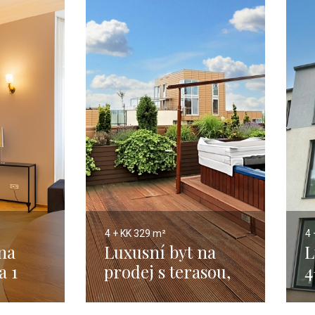
4 + KK
329 m²
4 
na
Luxusní byt na
L
a 1
prodej s terasou,
4
0m
Praha 2 Vinohrady
P
– 329m