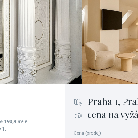
Praha 1, Pra
cena na vyž
e 190,9 m² v
 1.
Cena (prodej)