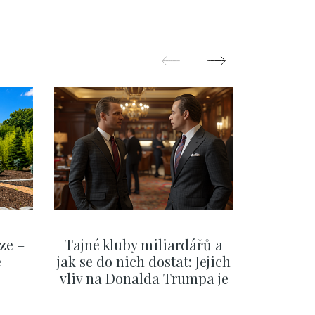
ze –
Tajné kluby miliardářů a
Na f
e
jak se do nich dostat: Jejich
migra
vliv na Donalda Trumpa je
situace 
nejasný
migra
pom