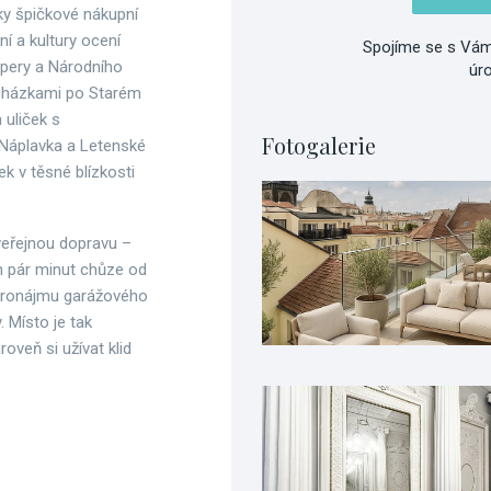
ky špičkové nákupní
ní a kultury ocení
Spojíme se s Vám
opery a Národního
úr
ocházkami po Starém
 uliček s
Fotogalerie
Náplavka a Letenské
ek v těsné blízkosti
 veřejnou dopravu –
n pár minut chůze od
 pronájmu garážového
. Místo je tak
roveň si užívat klid