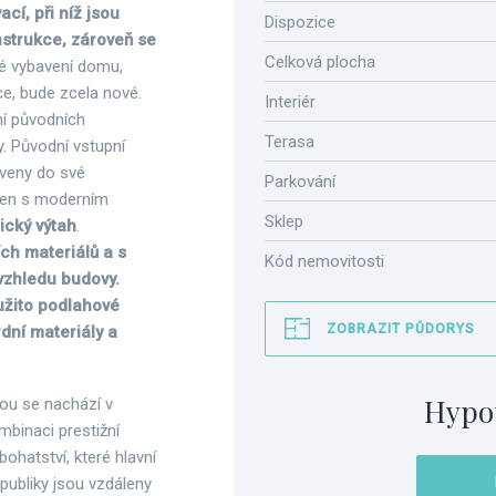
cí, při níž jsou
Dispozice
strukce, zároveň se
Celková plocha
ké vybavení domu,
ce, bude zcela nové.
Interiér
í původních
Terasa
y. Původní vstupní
veny do své
Parkování
oken s moderním
Sklep
ický výtah
.
ch materiálů a s
Kód nemovitosti
vzhledu budovy.
užito podlahové
ZOBRAZIT PŮDORYS
dní materiály a
Hypo
ou se nachází v
binaci prestižní
ohatství, které hlavní
ubliky jsou vzdáleny