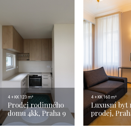
4 + KK
123 m²
4 + KK
160 m²
Prodej rodinného
Luxusní byt 
domu 4kk, Praha 9
prodej, Prah
– 123m2
Josefov - 16