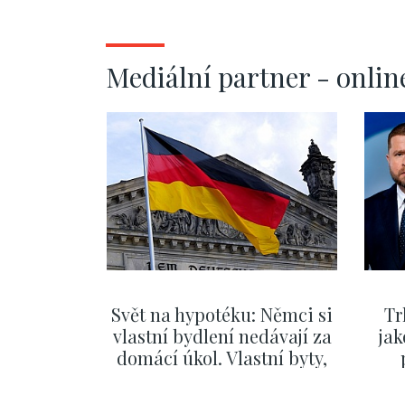
Mediální partner - onlin
Svět na hypotéku: Němci si
Tr
vlastní bydlení nedávají za
jak
domácí úkol. Vlastní byty,
kde bydlí někdo jiný
č