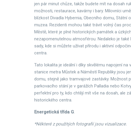
jen pár minut chůze, takže budete mít na dosah ru
možnosti, restaurace, kavárny i bary. Milovníci umě
blízkost Divadla Hybernia, Obecního domu, Státní 
muzea. Rezidenti mohou také trávit volný čas pr
Městě, které je plné historických památek a úzkých
nezapomenutelnou atmosférou. Nedaleko je také 
sady, kde si můžete užívat přírodu i aktivní odpočin
centra.
Tato lokalita je ideální i díky skvělému napojení na
stanice metra Můstek a Náměstí Republiky jsou je
domu, stejně jako tramvajové zastávky. Možnost
parkovacího stání je v garážích Palladia nebo Kotvy
perfektní pro ty, kdo chtějí mít vše na dosah, ale zá
historického centra.
Energetická třída G
.
*Některé z použitých fotografií jsou vizualizace.