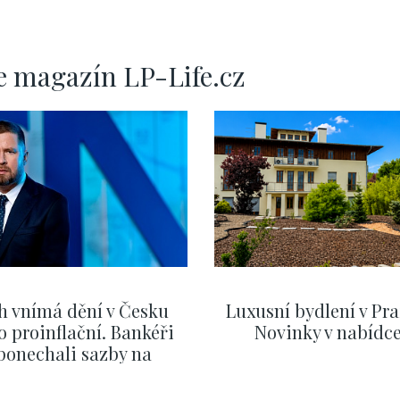
e magazín LP-Life.cz
h vnímá dění v Česku
Luxusní bydlení v Pra
o proinflační. Bankéři
Novinky v nabídc
ponechali sazby na
ervnových hodnotách