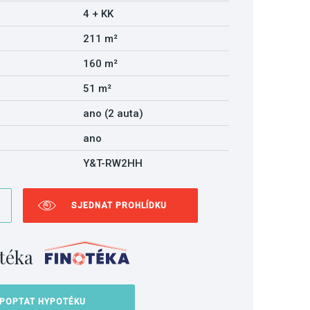
4 + KK
211 m²
160 m²
51 m²
ano (2 auta)
ano
Y&T-RW2HH
SJEDNAT PROHLÍDKU
téka
POPTAT HYPOTÉKU