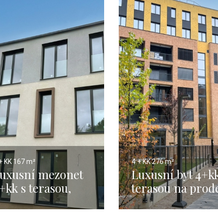
+ KK
167 m²
4 + KK
276 m²
uxusní mezonet
Luxusní byt 4+kk
+kk s terasou,
terasou na prode
raha 5 – 167 m2
Praha 5 - 276m2