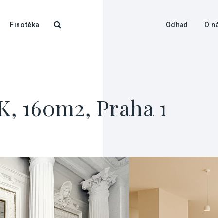
Finotéka
Odhad
O n
K, 160m2, Praha 1