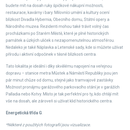
budete mít na dosah ruky špičkové nákupní možnosti,
restaurace, kavárny i bary. Milovníci umění a kultury ocení
blízkost Divadla Hybernia, Obecního domu, Státní opery a
Národního muzea. Rezidenti mohou také trávit volný čas
procházkami po Starém Městě, které je plné historických
památek a úzkých uliček s nezapomenutelnou atmosférou.
Nedaleko je také Náplavka a Letenské sady, kde si můžete užívat
přírodu i aktivní odpočinek v těsné blízkosti centra.
Tato lokalita je ideální i díky skvělému napojení na veřejnou
dopravu – stanice metra Můstek a Náměstí Republiky jsou jen
pár minut chůze od domu, stejně jako tramvajové zastávky.
Možnost pronájmu garážového parkovacího stání je v garážích
Palladia nebo Kotvy. Místo je tak perfektní pro ty, kdo chtějí mít
vše na dosah, ale zároveň si užívat klid historického centra.
Energetická třída G
.
*Některé z použitých fotografií jsou vizualizace.