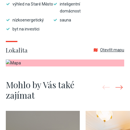
výhled na Staré Město
inteligentní
domácnost
nízkoenergetický
sauna
byt na investici
Lokalita
Otevřít mapu
Mohlo by Vás také
zajímat