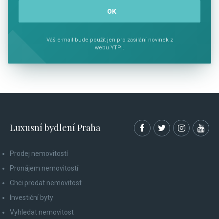
Váš e-mail bude použit jen pro zasílání novinek z
webu YTPI.
Luxusní bydlení Praha
Prodej nemovitostí
Pronájem nemovitostí
Chci prodat nemovitost
Investiční byty
Vyhledat nemovitost