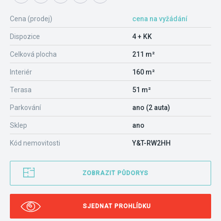
Cena (prodej)
cena na vyžádání
Dispozice
4 + KK
Celková plocha
211 m²
Interiér
160 m²
Terasa
51 m²
Parkování
ano (2 auta)
Sklep
ano
Kód nemovitosti
Y&T-RW2HH
ZOBRAZIT PŮDORYS
SJEDNAT PROHLÍDKU