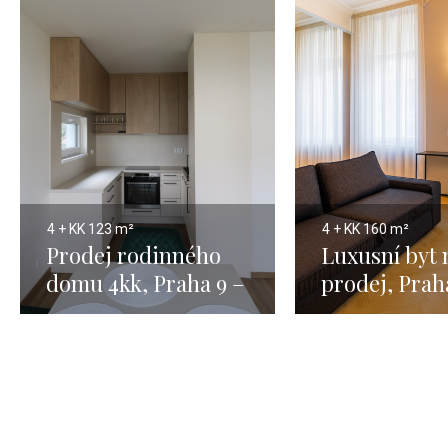
4 + KK
123 m²
4 + KK
160 m²
Prodej rodinného
Luxusní byt 
domu 4kk, Praha 9 –
prodej, Prah
123m2
Josefov - 16