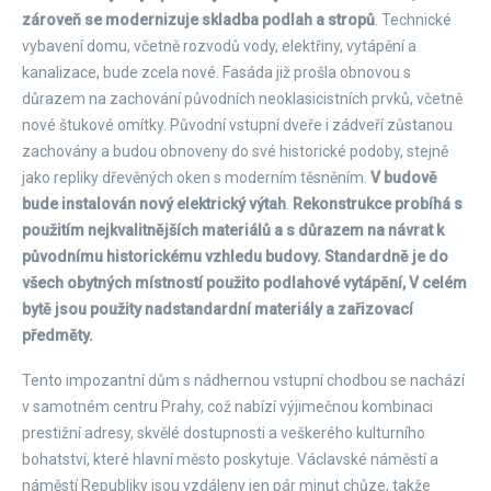
zároveň se modernizuje skladba podlah a stropů
. Technické
vybavení domu, včetně rozvodů vody, elektřiny, vytápění a
kanalizace, bude zcela nové. Fasáda již prošla obnovou s
důrazem na zachování původních neoklasicistních prvků, včetně
nové štukové omítky. Původní vstupní dveře i zádveří zůstanou
zachovány a budou obnoveny do své historické podoby, stejně
jako repliky dřevěných oken s moderním těsněním.
V budově
bude instalován nový elektrický výtah
.
Rekonstrukce probíhá s
použitím nejkvalitnějších materiálů a s důrazem na návrat k
původnímu historickému vzhledu budovy. Standardně je do
všech obytných místností použito podlahové vytápění, V celém
bytě jsou použity nadstandardní materiály a zařizovací
předměty.
Tento impozantní dům s nádhernou vstupní chodbou se nachází
v samotném centru Prahy, což nabízí výjimečnou kombinaci
prestižní adresy, skvělé dostupnosti a veškerého kulturního
bohatství, které hlavní město poskytuje. Václavské náměstí a
náměstí Republiky jsou vzdáleny jen pár minut chůze, takže