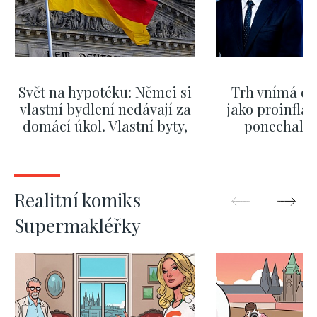
Svět na hypotéku: Němci si
Trh vnímá dě
vlastní bydlení nedávají za
jako proinflač
domácí úkol. Vlastní byty,
ponechali 
kde bydlí někdo jiný
červnových 
ZOBRAZIT DALŠÍ
ZOBRAZIT
Realitní komiks
Supermakléřky