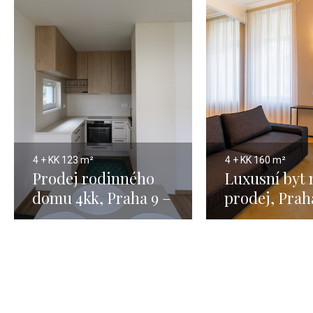
4 + KK
123 m²
4 + KK
160 m²
Prodej rodinného
Luxusní byt 
domu 4kk, Praha 9 –
prodej, Prah
123m2
Josefov - 16