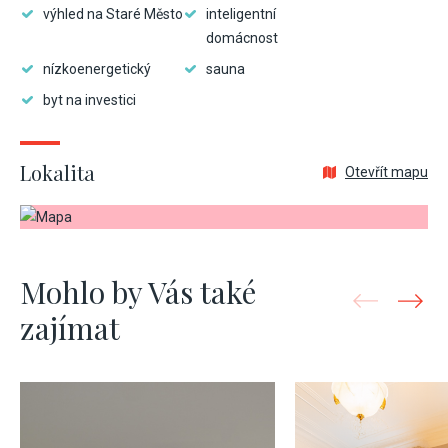
výhled na Staré Město
inteligentní
domácnost
nízkoenergetický
sauna
byt na investici
Lokalita
Otevřít mapu
Mohlo by Vás také
zajímat