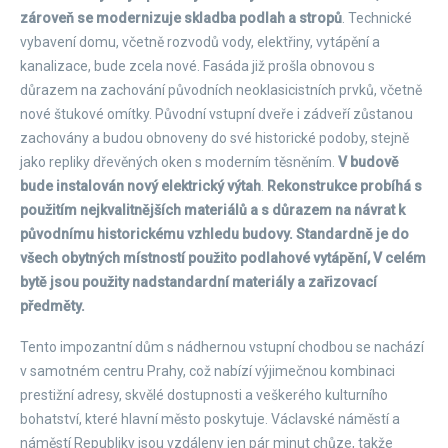
zároveň se modernizuje skladba podlah a stropů
. Technické
vybavení domu, včetně rozvodů vody, elektřiny, vytápění a
kanalizace, bude zcela nové. Fasáda již prošla obnovou s
důrazem na zachování původních neoklasicistních prvků, včetně
nové štukové omítky. Původní vstupní dveře i zádveří zůstanou
zachovány a budou obnoveny do své historické podoby, stejně
jako repliky dřevěných oken s moderním těsněním.
V budově
bude instalován nový elektrický výtah
.
Rekonstrukce probíhá s
použitím nejkvalitnějších materiálů a s důrazem na návrat k
původnímu historickému vzhledu budovy. Standardně je do
všech obytných místností použito podlahové vytápění, V celém
bytě jsou použity nadstandardní materiály a zařizovací
předměty.
Tento impozantní dům s nádhernou vstupní chodbou se nachází
v samotném centru Prahy, což nabízí výjimečnou kombinaci
prestižní adresy, skvělé dostupnosti a veškerého kulturního
bohatství, které hlavní město poskytuje. Václavské náměstí a
náměstí Republiky jsou vzdáleny jen pár minut chůze, takže