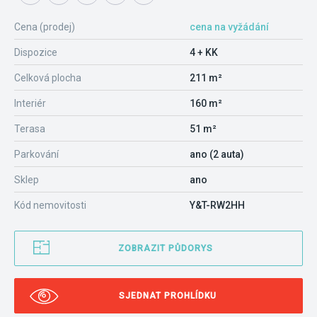
Cena (prodej)
cena na vyžádání
Dispozice
4 + KK
Celková plocha
211 m²
Interiér
160 m²
Terasa
51 m²
Parkování
ano (2 auta)
Sklep
ano
Kód nemovitosti
Y&T-RW2HH
ZOBRAZIT PŮDORYS
SJEDNAT PROHLÍDKU