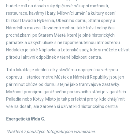
budete mít na dosah ruky špičkové nákupní možnosti,
restaurace, kavárny i bary. Milovníci umění a kultury ocení
blízkost Divadla Hybernia, Obecního domu, Státní opery a
Národního muzea. Rezidenti mohou také trávit volný čas
procházkami po Starém Městě, které je plné historických
památek a úzkých uliček s nezapomenutelnou atmosférou.
Nedaleko je také Náplavka a Letenské sady, kde si můžete užívat
přírodu i aktivní odpočinek v těsné blízkosti centra.
Tato lokalita je ideální i díky skvělému napojení na veřejnou
dopravu – stanice metra Můstek a Náměstí Republiky jsou jen
pár minut chůze od domu, stejně jako tramvajové zastávky.
Možnost pronájmu garážového parkovacího stání je v garážích
Palladia nebo Kotvy. Místo je tak perfektní pro ty, kdo chtějí mít
vše na dosah, ale zároveň si užívat klid historického centra.
Energetická třída G
.
*Některé z použitých fotografií jsou vizualizace.