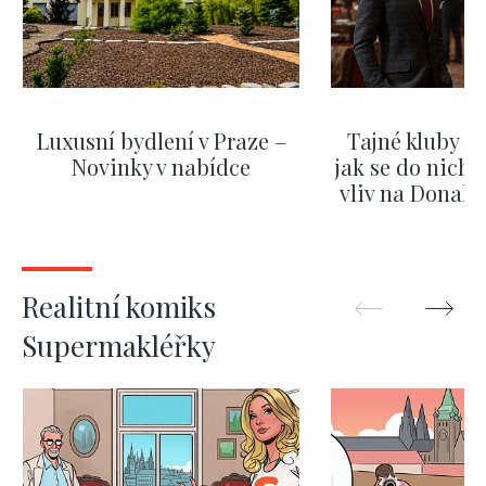
Luxusní bydlení v Praze –
Tajné kluby m
Novinky v nabídce
jak se do nich d
vliv na Donald
nejas
ZOBRAZIT DALŠÍ
ZOBRAZIT
Realitní komiks
Supermakléřky