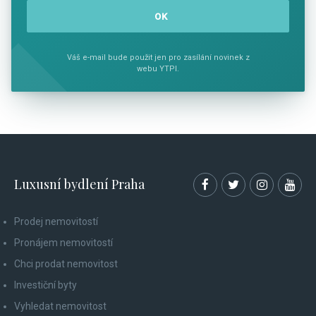
Váš e-mail bude použit jen pro zasílání novinek z
webu YTPI.
Luxusní bydlení Praha
Prodej nemovitostí
Pronájem nemovitostí
Chci prodat nemovitost
Investiční byty
Vyhledat nemovitost