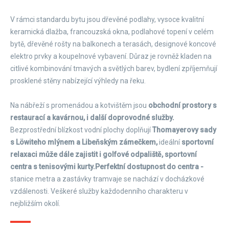
V rámci standardu bytu jsou dřevěné podlahy, vysoce kvalitní
keramická dlažba, francouzská okna, podlahové topení v celém
bytě, dřevěné rošty na balkonech a terasách, designové koncové
elektro prvky a koupelnové vybavení. Důraz je rovněž kladen na
citlivé kombinování tmavých a světlých barev, bydlení zpříjemňují
prosklené stěny nabízející výhledy na řeku.
Na nábřeží s promenádou a kotvištěm jsou
obchodní prostory s
restaurací a kavárnou, i další doprovodné služby.
Bezprostřední blízkost vodní plochy doplňují
Thomayerovy sady
s Löwiteho mlýnem a Libeňským zámečkem,
ideální
sportovní
relaxaci může dále zajistit i golfové odpaliště, sportovní
centra s tenisovými kurty.
Perfektní dostupnost do centra -
stanice metra a zastávky tramvaje se nachází v docházkové
vzdálenosti. Veškeré služby každodenního charakteru v
nejbližším okolí.