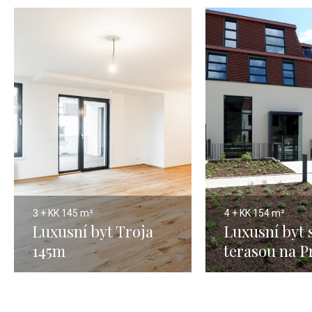
3 + KK
145 m²
4 + KK
154 m²
Luxusní byt Troja
Luxusní byt 
145m
terasou na P