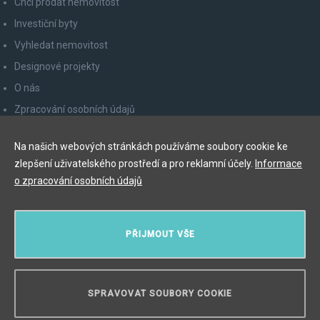
Chci prodat nemovitost
Investiční byty
Vyhledat nemovitost
Designové projekty
O nás
Zpracování osobních údajů
Poučení spotřebitele
Na našich webových stránkách používáme soubory cookie ke
Odhlášení z newsletteru
zlepšení uživatelského prostředí a pro reklamní účely.
Informace
Kontakty
o zpracování osobních údajů
Y&T Luxury Property Prague Czech Republic s.r.o.
PŘIJMOUT VŠE
Elišky Krásnohorské 123/10, 110 00 Praha 1
Myslíková 245/3, 110 00 Praha 1
IČ: 29055113
SPRAVOVAT SOUBORY COOKIE