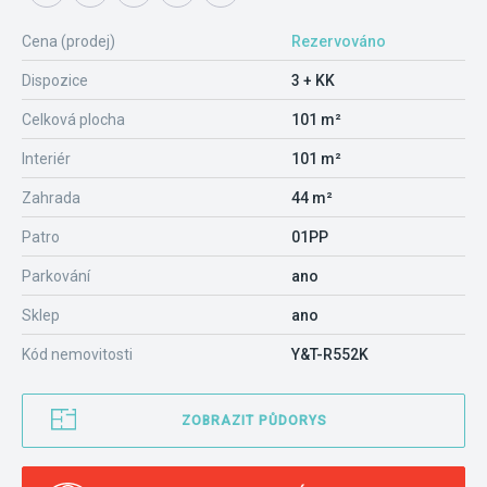
Cena (prodej)
Rezervováno
Dispozice
3 + KK
Celková plocha
101 m²
Interiér
101 m²
Zahrada
44 m²
Patro
01PP
Parkování
ano
Sklep
ano
Kód nemovitosti
Y&T-R552K
ZOBRAZIT PŮDORYS