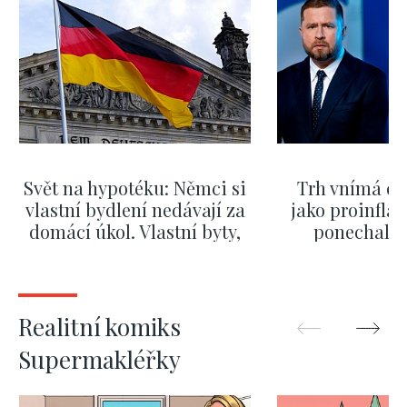
Svět na hypotéku: Němci si
Trh vnímá dě
vlastní bydlení nedávají za
jako proinflač
domácí úkol. Vlastní byty,
ponechali 
kde bydlí někdo jiný
červnových 
ZOBRAZIT DALŠÍ
ZOBRAZIT
Realitní komiks
Supermakléřky