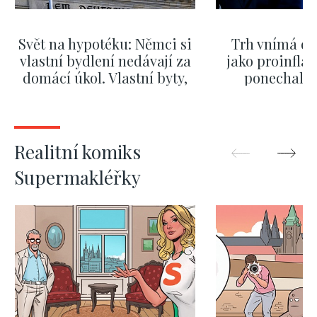
Svět na hypotéku: Němci si
Trh vnímá dě
vlastní bydlení nedávají za
jako proinflač
domácí úkol. Vlastní byty,
ponechali 
kde bydlí někdo jiný
červnových 
ZOBRAZIT DALŠÍ
ZOBRAZIT
Realitní komiks
Supermakléřky