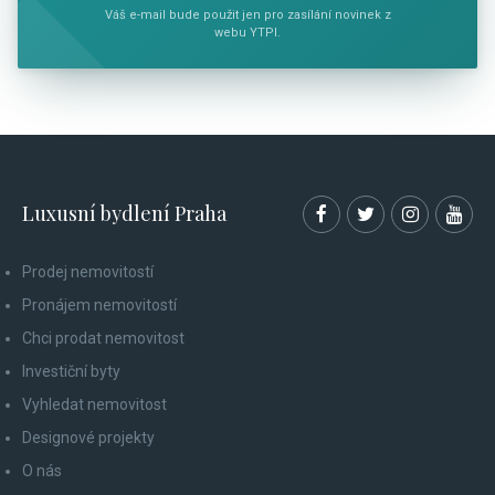
Váš e-mail bude použit jen pro zasílání novinek z
webu YTPI.
Luxusní bydlení Praha
Prodej nemovitostí
Pronájem nemovitostí
Chci prodat nemovitost
Investiční byty
Vyhledat nemovitost
Designové projekty
O nás