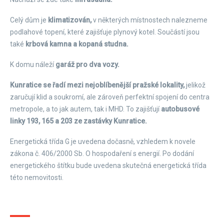
Celý dům je
klimatizován,
v některých místnostech nalezneme
podlahové topení, které zajišťuje plynový kotel. Součástí jsou
také
krbová kamna a kopaná studna.
K domu náleží
garáž pro dva vozy.
Kunratice se řadí mezi nejoblíbenější pražské lokality,
jelikož
zaručují klid a soukromí, ale zároveň perfektní spojení do centra
metropole, a to jak autem, tak i MHD. To zajišťují
autobusové
linky 193, 165 a 203 ze zastávky Kunratice.
Energetická třída G je uvedena dočasně, vzhledem k novele
zákona č. 406/2000 Sb. O hospodaření s energií. Po dodání
energetického štítku bude uvedena skutečná energetická třída
této nemovitosti.