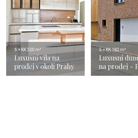
5 + KK
320 m²
5 + KK
182 m²
Luxusní vila na
Luxusní dům
prodej v okolí Prahy
na prodej - 
- 320m
Jinonice, 18