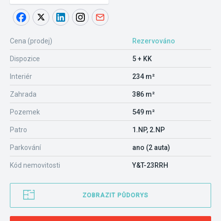
Cena (prodej)
Rezervováno
Dispozice
5 + KK
Interiér
234 m²
Zahrada
386 m²
Pozemek
549 m²
Patro
1.NP, 2.NP
Parkování
ano (2 auta)
Kód nemovitosti
Y&T-23RRH
ZOBRAZIT PŮDORYS