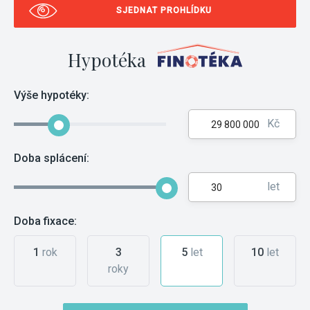
SJEDNAT PROHLÍDKU
Hypotéka
Výše hypotéky:
Kč
Doba splácení:
let
Doba fixace:
1
rok
3
5
let
10
let
roky