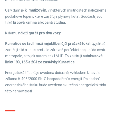
Celý dům je
klimatizován,
v některých místnostech nalezneme
podlahové topení, které zajišťuje plynový kotel. Součástí jsou
také
krbová kamna a kopaná studna.
K domu náleží
garáž pro dva vozy.
Kunratice se řadí mezi nejoblíbenější pražské lokality,
jelikož
zaručují klid a soukromí, ale zároveň perfektní spojení do centra
metropole, a to jak autem, tak i MHD. To zajišťují
autobusové
linky 193, 165 a 203 ze zastávky Kunratice.
Energetická třída G je uvedena dočasně, vzhledem k novele
zákona č. 406/2000 Sb. O hospodaření s energií. Po dodání
energetického štítku bude uvedena skutečná energetická třída
této nemovitosti.