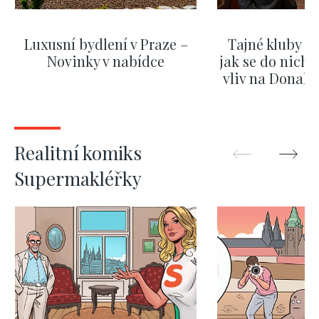
Luxusní bydlení v Praze –
Tajné kluby m
Novinky v nabídce
jak se do nich d
vliv na Donald
nejas
ZOBRAZIT DALŠÍ
ZOBRAZIT
Realitní komiks
Supermakléřky