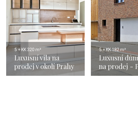
5 + KK
320 m²
5 + KK
182 m²
Luxusní vila na
Luxusní dům
prodej v okolí Prahy
na prodej - 
- 320m
Jinonice, 18