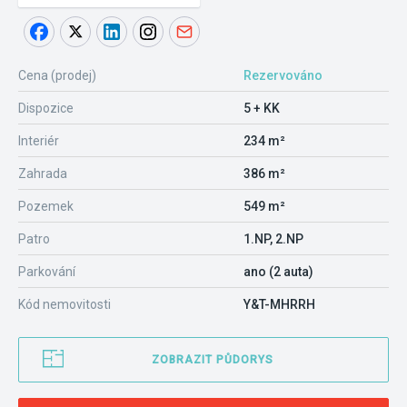
Cena (prodej)
Rezervováno
Dispozice
5 + KK
Interiér
234 m²
Zahrada
386 m²
Pozemek
549 m²
Patro
1.NP, 2.NP
Parkování
ano (2 auta)
Kód nemovitosti
Y&T-MHRRH
ZOBRAZIT PŮDORYS