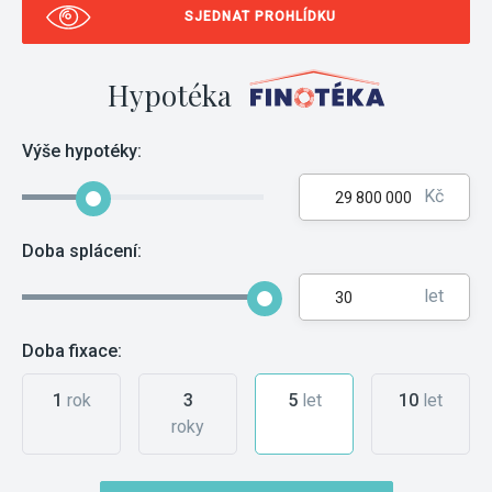
SJEDNAT PROHLÍDKU
Hypotéka
Výše hypotéky:
Kč
Doba splácení:
let
Doba fixace:
1
rok
3
5
let
10
let
roky