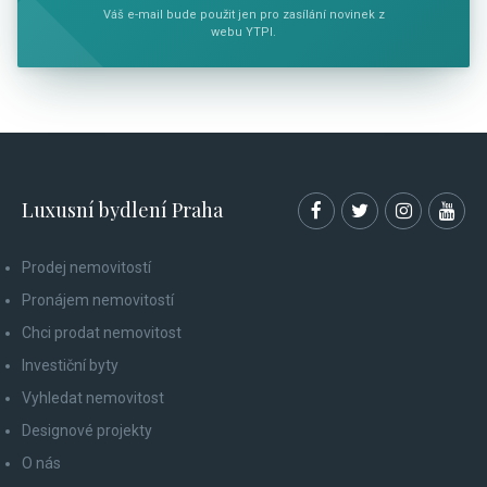
Váš e-mail bude použit jen pro zasílání novinek z
webu YTPI.
Luxusní bydlení Praha
Prodej nemovitostí
Pronájem nemovitostí
Chci prodat nemovitost
Investiční byty
Vyhledat nemovitost
Designové projekty
O nás