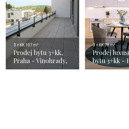
3 + KK
107 m²
3 + KK
78 m²
Prodej bytu 3+kk,
Prodej luxus
Praha - Vinohrady,
bytu 3+kk - 
107m
78m