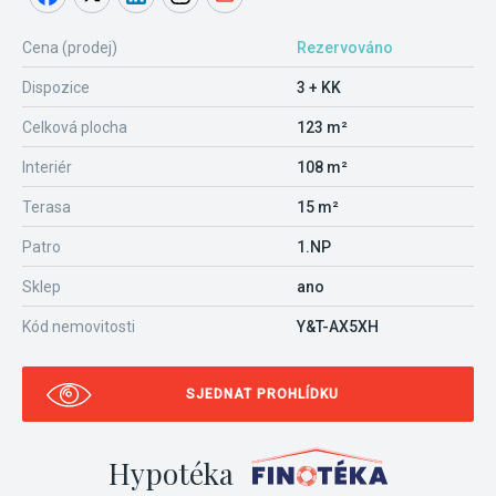
Cena (prodej)
Rezervováno
Dispozice
3 + KK
Celková plocha
123 m²
Interiér
108 m²
Terasa
15 m²
Patro
1.NP
Sklep
ano
Kód nemovitosti
Y&T-AX5XH
SJEDNAT PROHLÍDKU
Hypotéka