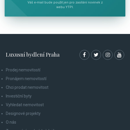
Váš e-mail bude použit jen pro zasílání novinek z
webu YTPI.
Luxusní bydlení Praha
Prodej nemovitostí
Pronájem nemovitostí
Chci prodat nemovitost
Investiční byty
Vyhledat nemovitost
Designové projekty
O nás