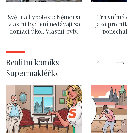
Svět na hypotéku: Němci si
Trh vnímá dě
vlastní bydlení nedávají za
jako proinflač
domácí úkol. Vlastní byty,
ponechali 
kde bydlí někdo jiný
červnových 
ZOBRAZIT DALŠÍ
ZOBRAZIT
Realitní komiks
Supermakléřky