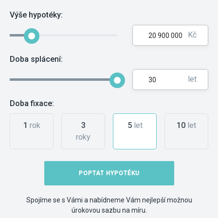
Výše hypotéky:
Kč
Doba splácení:
let
Doba fixace:
1
rok
3
5
let
10
let
roky
POPTAT HYPOTÉKU
Spojíme se s Vámi a nabídneme Vám nejlepší možnou
úrokovou sazbu na míru.