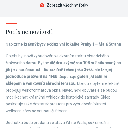
Zobrazit všechny fotky
Popis nemovitosti
Nabízíme
krásný byt v exkluzivní lokalitě Prahy 1 – Malá Strana
.
Objekt byl nově vybudován ve dvorním traktu historického
činžovního domu. Byt se
štědrou výměrou 108 m2 situovaný na
jih je v současnosti dispozičně řešen jako 3+kk, ale lze jej
jednoduše přetvořit na 4+kk
. Disponuje
galerií, vlastním
sklepem a venkovní zahradní terasou
, kterou s bytem efektně
propojují velkoformátová okna. Navíc, noví obyvatelé se budou
moci kochat krásnými výhledy do historické zahrady. Sklep
poskytuje také dostatek prostoru pro vybudování vlastní
wellness zóny se saunou či fitness.
Jednotka bude předána ve stavu White Walls, což umožní