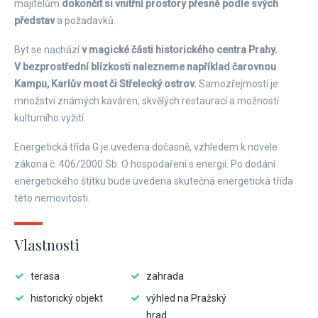
majitelům
dokončit si vnitřní prostory přesně podle svých
představ
a požadavků.
Byt se nachází
v magické části historického centra Prahy.
V bezprostřední blízkosti nalezneme například čarovnou
Kampu, Karlův most či Střelecký ostrov.
Samozřejmostí je
množství známých kaváren, skvělých restaurací a možností
kulturního vyžití.
Energetická třída G je uvedena dočasně, vzhledem k novele
zákona č. 406/2000 Sb. O hospodaření s energií. Po dodání
energetického štítku bude uvedena skutečná energetická třída
této nemovitosti.
Vlastnosti
terasa
zahrada
historický objekt
výhled na Pražský
hrad