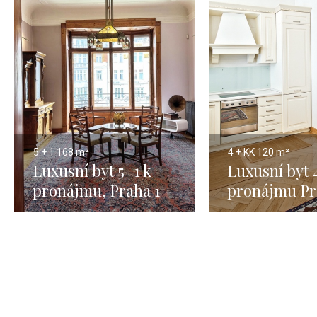
5 + 1
168 m²
4 + KK
120 m²
Luxusní byt 5+1 k
Luxusní byt 
pronájmu, Praha 1 -
pronájmu Pr
168 m2
120 m2