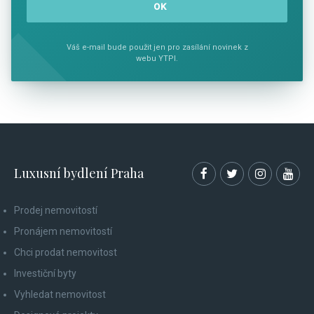
Váš e-mail bude použit jen pro zasílání novinek z
webu YTPI.
Luxusní bydlení Praha
Prodej nemovitostí
Pronájem nemovitostí
Chci prodat nemovitost
Investiční byty
Vyhledat nemovitost