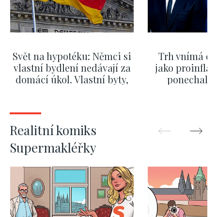
Svět na hypotéku: Němci si
Trh vnímá dě
vlastní bydlení nedávají za
jako proinflač
domácí úkol. Vlastní byty,
ponechali 
kde bydlí někdo jiný
červnových 
ZOBRAZIT DALŠÍ
ZOBRAZIT
Realitní komiks
Supermakléřky