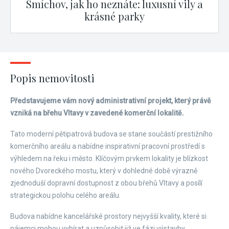
Smíchov, jak ho neznáte: luxusní vily a
krásné parky
Popis nemovitosti
Představujeme vám nový administrativní projekt, který právě
vzniká na břehu Vltavy v zavedené komerční lokalitě.
Tato moderní pětipatrová budova se stane součástí prestižního
komerčního areálu a nabídne inspirativní pracovní prostředí s
výhledem na řeku i město. Klíčovým prvkem lokality je blízkost
nového Dvoreckého mostu, který v dohledné době výrazně
zjednoduší dopravní dostupnost z obou břehů Vltavy a posílí
strategickou polohu celého areálu.
Budova nabídne kancelářské prostory nejvyšší kvality, které si
nájemci mohou vybírat a uzpůsobit již ve fázi výstavby.