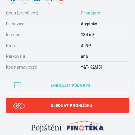
Cena (pronájem)
Pronajato
Dispozice
Atypický
Interiér
134 m²
Patro
3. NP
Parkování
ano
Kód nemovitosti
Y&T-K2M5H
ZOBRAZIT PŮDORYS
SJEDNAT PROHLÍDKU
Pojištění