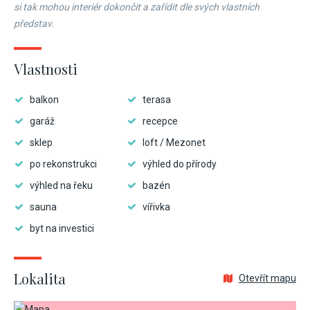
si tak mohou interiér dokončit a zařídit dle svých vlastních
představ.
Vlastnosti
balkon
terasa
garáž
recepce
sklep
loft / Mezonet
po rekonstrukci
výhled do přírody
výhled na řeku
bazén
sauna
vířivka
byt na investici
Lokalita
Otevřít mapu