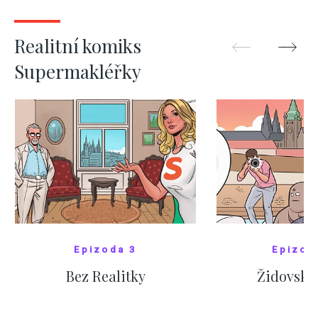
ZOBRAZIT DALŠÍ
ZOBRAZIT
Realitní komiks
Supermakléřky
Epizoda 3
Epizod
Bez Realitky
Židovské