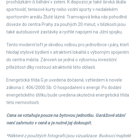
procházkám či běhání v zeleni. K dispozici je také široká škála
sportovišť, tenisové kurty nebo vodní sporty v nedalekém
sportovním areálu Žluté lázně. Tramvajová linka vás pohodlně
doveze do centra Prahy za pouhých 20 minut, v blízkosti jsou
také autobusové zastávky a rychlé napojení na Jižní spojku.
Tento moderní loft je skvělou volbou pro jednotlivce i páry, kteří
hledají stylové bydlení v atraktivní lokalitě s výborným spojením
do centra města. Zároveň se jedná o výbornou investiční
příležitost díky rostoucí atraktivitě této oblasti.
Energetická třída G je uvedena dočasně, vzhledem k novele
zákona č. 406/2000 Sb. O hospodaření s energií. Po dodání
energetického štítku bude uvedena skutečná energetická třída
této nemovitosti.
Cena se vztahuje pouze na bytovou jednotku. Garážové stání
není zahrnuto v ceně a je nutné jej dokoupit.
*Některé z použitých fotografií jsou vizualizace. Budoucí majitelé