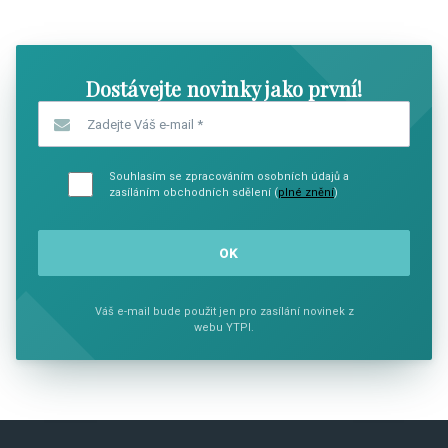
SHOW COMICS
SHOW CO
Dostávejte novinky jako první!
Zadejte Váš e-mail
*
Souhlasím se zpracováním osobních údajů a
zasíláním obchodních sdělení (
plné znění
)
Váš e-mail bude použit jen pro zasílání novinek z
webu YTPI.