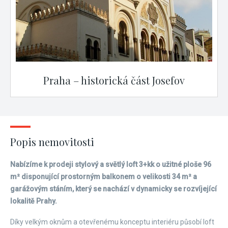
Praha – historická část Josefov
Popis nemovitosti
Nabízíme k prodeji stylový a světlý loft 3+kk o užitné ploše 96
m² disponující prostorným balkonem o velikosti 34 m² a
garážovým stáním, který se nachází v dynamicky se rozvíjející
lokalitě Prahy.
Díky velkým oknům a otevřenému konceptu interiéru působí loft