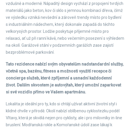
vzdušně a moderně. Nápaditý design vychází z propojení tvrdých
materiálů jako beton, kov či sklo s jemnou kombinací dřeva, čímž
ve výsledku vzniká nevšední a zároveň trendy místo pro bydlení
s industriálním nádechem, který dokonale zapadá do těchto
velkorysých prostor. Lodžie poskytuje příjemné místo pro
relaxaci, ať už při ranní kávě, nebo večerním posezení s výhledem
na okolí. Garážové stání v podzemních garážích zase zajistí
bezproblémové parkování.
Tato rezidence nabízí svým obyvatelům nadstandardní služby,
včetně spa, bazénu, fitness a možnosti využití recepce či
concierge služeb, které zpříjemní a usnadní každodenní
život. Dalším skvostem je autovýtah, který umožní zaparkovat
si své vozidlo přímo ve Vašem apartmánu.
Lokalita je ideální pro ty, kdo si chtějí užívat aktivní životní styl i
klidné chvíle v přírodě. Okolí nabízí oblíbenou cyklostezku podél
Vltavy, která je skvělá nejen pro cyklisty, ale i pro milovníky in-line
bruslení. Modřanská rokle a Komořanské údolí zase lákají k