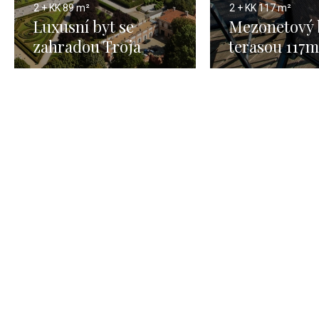
2 + KK
89 m²
2 + KK
117 m²
Luxusní byt se
Mezonetový 
zahradou Troja
terasou 117m