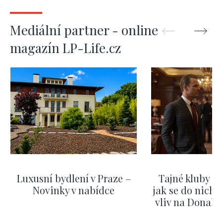
Mediální partner - online
magazín LP-Life.cz
Luxusní bydlení v Praze –
Tajné kluby m
Novinky v nabídce
jak se do nich d
vliv na Donald
nejas