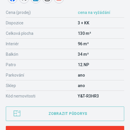
Cena (prodej)
cena na vyžádání
Dispozice
3 + KK
Celková plocha
130 m²
Interiér
96 m²
Balkón
34 m²
Patro
12.NP
Parkování
ano
Sklep
ano
Kód nemovitosti
Y&T-R3HR3
ZOBRAZIT PŮDORYS