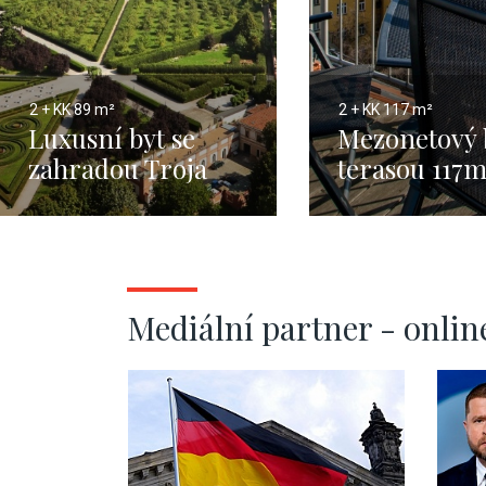
2 + KK
89 m²
2 + KK
117 m²
Luxusní byt se
Mezonetový 
zahradou Troja
terasou 117
Mediální partner - onlin