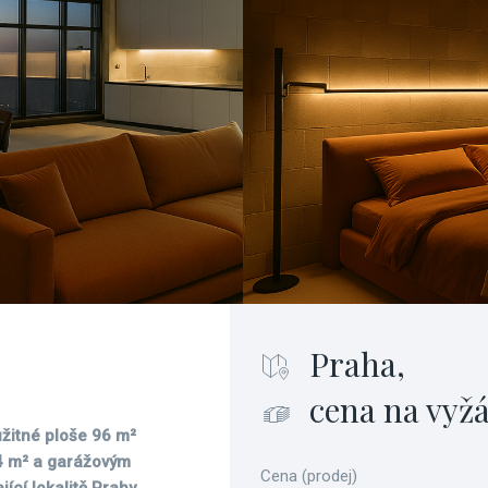
Praha,
cena na vyž
 užitné ploše 96 m²
34 m² a garážovým
Cena (prodej)