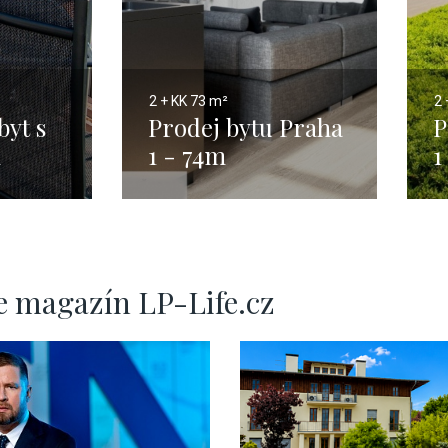
2 + KK
73 m²
2 
byt s
Prodej bytu Praha
P
m
1 - 74m
1
e magazín LP-Life.cz