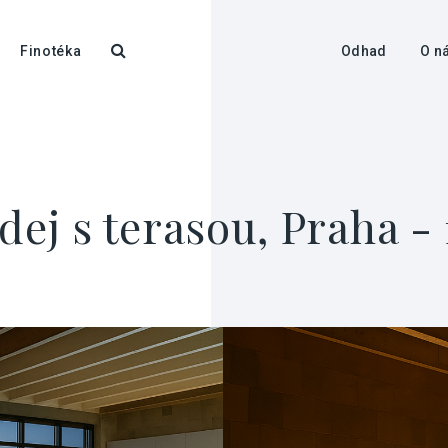
Finotéka
Odhad
O n
dej s terasou, Praha -