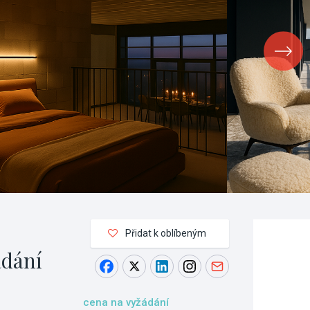
Přidat k oblíbeným
ádání
cena na vyžádání