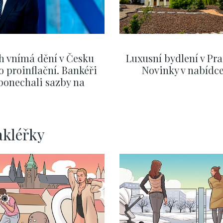
h vnímá dění v Česku
Luxusní bydlení v Pra
o proinflační. Bankéři
Novinky v nabídc
ponechali sazby na
ervnových hodnotách
ZOBRAZIT DALŠÍ
ZOBRAZIT DALŠÍ
akléřky