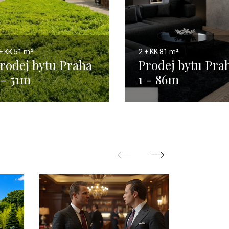
+ KK
51 m²
2 + KK
81 m²
rodej bytu Praha
Prodej bytu Pra
 - 51m
1 - 86m