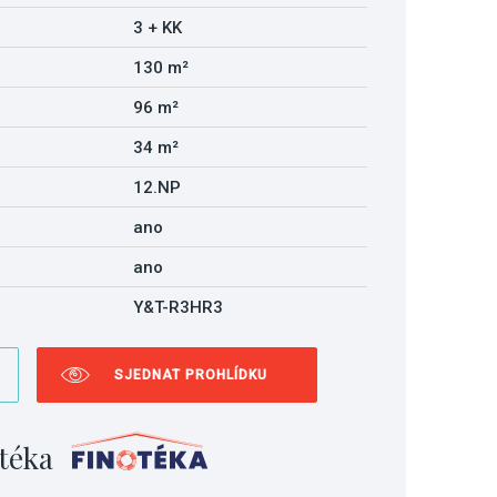
3 + KK
130 m²
96 m²
34 m²
12.NP
ano
ano
Y&T-R3HR3
SJEDNAT PROHLÍDKU
téka