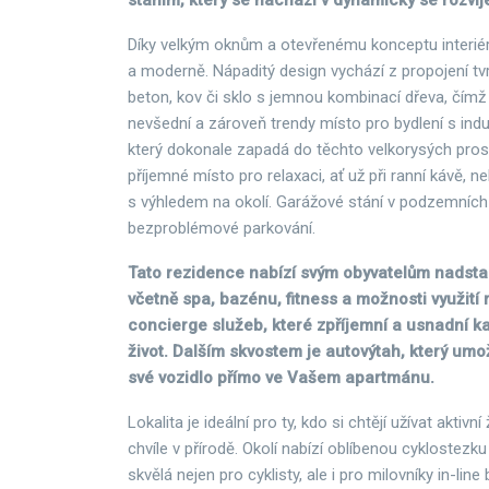
stáním, který se nachází v dynamicky se rozvíjej
Díky velkým oknům a otevřenému konceptu interiér
a moderně. Nápaditý design vychází z propojení tv
beton, kov či sklo s jemnou kombinací dřeva, čímž
nevšední a zároveň trendy místo pro bydlení s ind
který dokonale zapadá do těchto velkorysých prost
příjemné místo pro relaxaci, ať už při ranní kávě,
s výhledem na okolí. Garážové stání v podzemních 
bezproblémové parkování.
Tato rezidence nabízí svým obyvatelům nadsta
včetně spa, bazénu, fitness a možnosti využití
concierge služeb, které zpříjemní a usnadní 
život. Dalším skvostem je autovýtah, který umo
své vozidlo přímo ve Vašem apartmánu.
Lokalita je ideální pro ty, kdo si chtějí užívat aktivní ž
chvíle v přírodě. Okolí nabízí oblíbenou cyklostezku 
skvělá nejen pro cyklisty, ale i pro milovníky in-lin