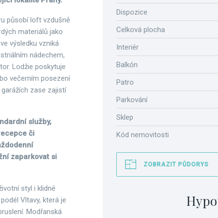
ící lokalitě Prahy.
Dispozice
u působí loft vzdušně
Celková plocha
rdých materiálů jako
 ve výsledku vzniká
Interiér
ustriálním nádechem,
Balkón
or. Lodžie poskytuje
 nebo večerním posezení
Patro
garážích zase zajistí
Parkování
Sklep
ndardní služby,
 recepce či
Kód nemovitosti
každodenní
žní zaparkovat si
ZOBRAZIT PŮDORYS
ivotní styl i klidné
Hypo
podél Vltavy, která je
e bruslení. Modřanská