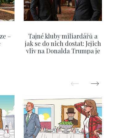
ze –
Tajné kluby miliardářů a
Na f
e
jak se do nich dostat: Jejich
migra
vliv na Donalda Trumpa je
situace 
nejasný
migra
pom
Oka
ZOBRAZIT DALŠÍ
Z