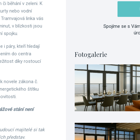
či běhání v zeleni. K
 kurty nebo vodní
 Tramvajová linka vás
ut, v blízkosti jsou
Spojíme se s Vám
úr
í spojku.
i páry, kteří hledají
Fotogalerie
ojením do centra
ežitost díky rostoucí
 k novele zákona č.
nergetického štítku
vitosti.
ážové stání není
Budoucí majitelé si tak
ích představ.