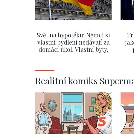
Svět na hypotéku: Němci si
Tr
vlastní bydlení nedávají za
jak
domácí úkol. Vlastní byty,
kde bydlí někdo jiný
č
ZOBRAZIT DALŠÍ
Realitní komiks Superm