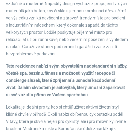
vzdušně a moderně. Nápaditý design vychází z propojení tvrdých
materiálů jako beton, kov či sklo s jemnou kombinací dřeva, čímž
ve výsledku vzniká nevšední a zároveň trendy místo pro bydlení
s industriálním nádechem, který dokonale zapadá do těchto
velkorysých prostor. Lodžie poskytuje příjemné místo pro
relaxaci, ať už při ranní kávě, nebo večerním posezení s výhledem
na okolí. Garážové stání v podzemních garážích zase zajistí
bezproblémové parkování.
Tato rezidence nabízí svým obyvatelům nadstandardní služby,
včetně spa, bazénu, fitness a možnosti využití recepce či
concierge služeb, které zpříjemní a usnadní každodenní
život. Dalším skvostem je autovýtah, který umožní zaparkovat
si své vozidlo přímo ve Vašem apartmánu.
Lokalita je ideální pro ty, kdo si chtějí užívat aktivní životní styl i
klidné chvíle v přírodě. Okolí nabízí oblíbenou cyklostezku podél
Vltavy, která je skvělá nejen pro cyklisty, ale i pro milovníky in-line
bruslení. Modřanská rokle a Komořanské údolí zase lákají k