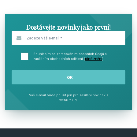
SHOW COMICS
SHOW CO
Dostávejte novinky jako první!
Zadejte Váš e-mail
*
Souhlasím se zpracováním osobních údajů a
zasíláním obchodních sdělení (
plné znění
)
Váš e-mail bude použit jen pro zasílání novinek z
webu YTPI.