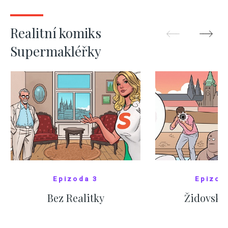
ZOBRAZIT DALŠÍ
ZOBRAZIT
Realitní komiks
Supermakléřky
Epizoda 3
Epizod
Bez Realitky
Židovské