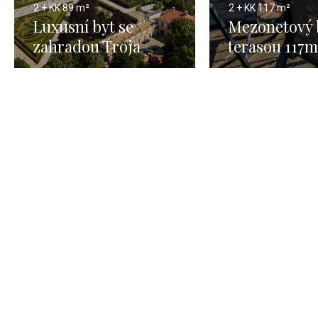
2 + KK
89 m²
2 + KK
117 m²
Luxusní byt se
Mezonetový 
zahradou Troja
terasou 117m