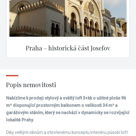
Praha – historická část Josefov
Popis nemovitosti
Nabízíme k prodeji stylový a světlý loft 3+kk o užitné ploše 96
m² disponující prostorným balkonem o velikosti 34 m² a
garážovým stáním, který se nachází v dynamicky se rozvíjející
lokalitě Prahy.
Díky velkým oknům a otevřenému konceptu interiéru působí loft