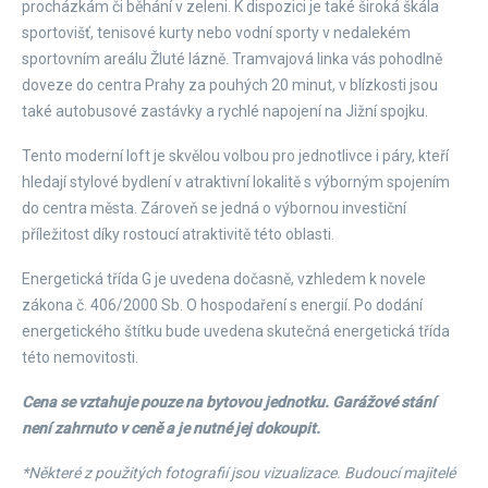
procházkám či běhání v zeleni. K dispozici je také široká škála
sportovišť, tenisové kurty nebo vodní sporty v nedalekém
sportovním areálu Žluté lázně. Tramvajová linka vás pohodlně
doveze do centra Prahy za pouhých 20 minut, v blízkosti jsou
také autobusové zastávky a rychlé napojení na Jižní spojku.
Tento moderní loft je skvělou volbou pro jednotlivce i páry, kteří
hledají stylové bydlení v atraktivní lokalitě s výborným spojením
do centra města. Zároveň se jedná o výbornou investiční
příležitost díky rostoucí atraktivitě této oblasti.
Energetická třída G je uvedena dočasně, vzhledem k novele
zákona č. 406/2000 Sb. O hospodaření s energií. Po dodání
energetického štítku bude uvedena skutečná energetická třída
této nemovitosti.
Cena se vztahuje pouze na bytovou jednotku. Garážové stání
není zahrnuto v ceně a je nutné jej dokoupit.
*Některé z použitých fotografií jsou vizualizace. Budoucí majitelé