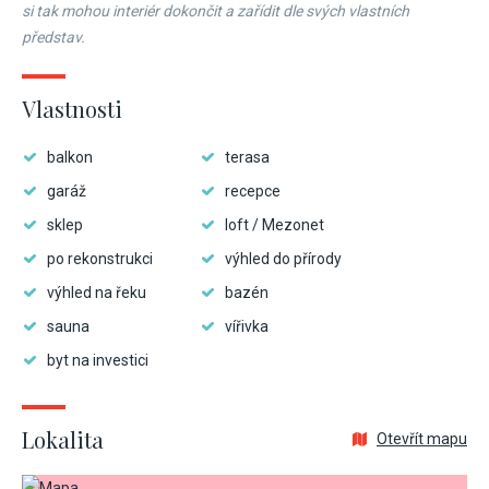
si tak mohou interiér dokončit a zařídit dle svých vlastních
představ.
Vlastnosti
balkon
terasa
garáž
recepce
sklep
loft / Mezonet
po rekonstrukci
výhled do přírody
výhled na řeku
bazén
sauna
vířivka
byt na investici
Lokalita
Otevřít mapu