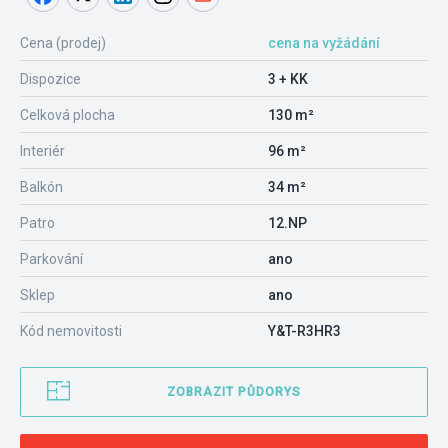
Cena (prodej)
cena na vyžádání
Dispozice
3 + KK
Celková plocha
130 m²
Interiér
96 m²
Balkón
34 m²
Patro
12.NP
Parkování
ano
Sklep
ano
Kód nemovitosti
Y&T-R3HR3
ZOBRAZIT PŮDORYS