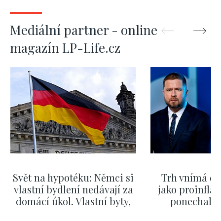
Mediální partner - online
magazín LP-Life.cz
Svět na hypotéku: Němci si
Trh vnímá dě
vlastní bydlení nedávají za
jako proinflač
domácí úkol. Vlastní byty,
ponechali 
kde bydlí někdo jiný
červnových 