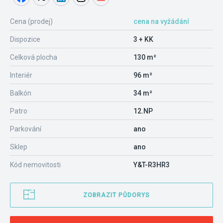
Cena (prodej)
cena na vyžádání
Dispozice
3 + KK
Celková plocha
130 m²
Interiér
96 m²
Balkón
34 m²
Patro
12.NP
Parkování
ano
Sklep
ano
Kód nemovitosti
Y&T-R3HR3
ZOBRAZIT PŮDORYS