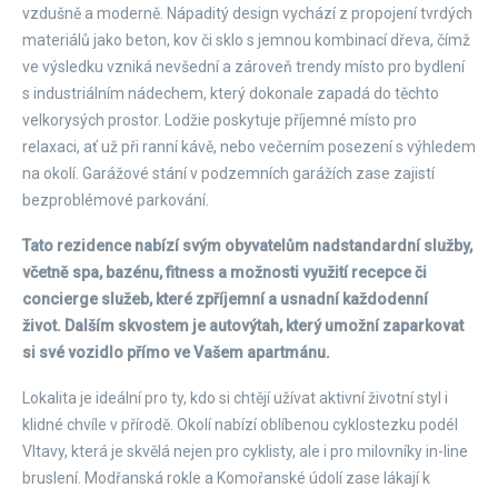
vzdušně a moderně. Nápaditý design vychází z propojení tvrdých
materiálů jako beton, kov či sklo s jemnou kombinací dřeva, čímž
ve výsledku vzniká nevšední a zároveň trendy místo pro bydlení
s industriálním nádechem, který dokonale zapadá do těchto
velkorysých prostor. Lodžie poskytuje příjemné místo pro
relaxaci, ať už při ranní kávě, nebo večerním posezení s výhledem
na okolí. Garážové stání v podzemních garážích zase zajistí
bezproblémové parkování.
Tato rezidence nabízí svým obyvatelům nadstandardní služby,
včetně spa, bazénu, fitness a možnosti využití recepce či
concierge služeb, které zpříjemní a usnadní každodenní
život. Dalším skvostem je autovýtah, který umožní zaparkovat
si své vozidlo přímo ve Vašem apartmánu.
Lokalita je ideální pro ty, kdo si chtějí užívat aktivní životní styl i
klidné chvíle v přírodě. Okolí nabízí oblíbenou cyklostezku podél
Vltavy, která je skvělá nejen pro cyklisty, ale i pro milovníky in-line
bruslení. Modřanská rokle a Komořanské údolí zase lákají k