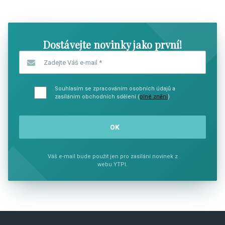
SHOW COMICS
SHOW CO
Dostávejte novinky jako první!
Zadejte Váš e-mail
*
Souhlasím se zpracováním osobních údajů a
zasíláním obchodních sdělení (
plné znění
)
Váš e-mail bude použit jen pro zasílání novinek z
webu YTPI.