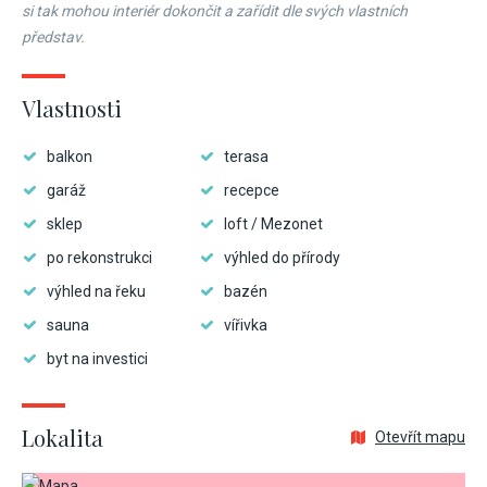
si tak mohou interiér dokončit a zařídit dle svých vlastních
představ.
Vlastnosti
balkon
terasa
garáž
recepce
sklep
loft / Mezonet
po rekonstrukci
výhled do přírody
výhled na řeku
bazén
sauna
vířivka
byt na investici
Lokalita
Otevřít mapu