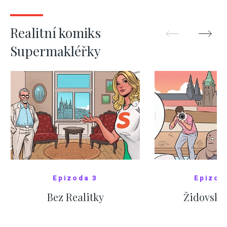
ZOBRAZIT DALŠÍ
ZOBRAZIT
Realitní komiks
Supermakléřky
Epizoda 3
Epizod
Bez Realitky
Židovské