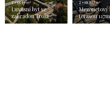
2 + KK
89 m²
2 + KK
117 m²
Luxusní byt se
Mezonetový 
zahradou Troja
terasou 117m