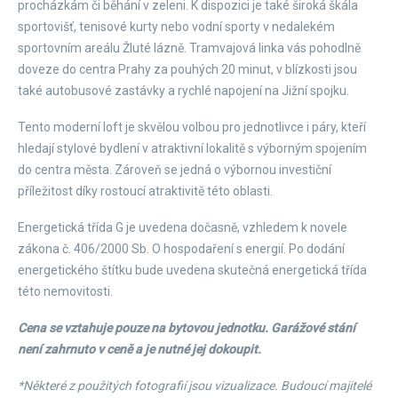
procházkám či běhání v zeleni. K dispozici je také široká škála
sportovišť, tenisové kurty nebo vodní sporty v nedalekém
sportovním areálu Žluté lázně. Tramvajová linka vás pohodlně
doveze do centra Prahy za pouhých 20 minut, v blízkosti jsou
také autobusové zastávky a rychlé napojení na Jižní spojku.
Tento moderní loft je skvělou volbou pro jednotlivce i páry, kteří
hledají stylové bydlení v atraktivní lokalitě s výborným spojením
do centra města. Zároveň se jedná o výbornou investiční
příležitost díky rostoucí atraktivitě této oblasti.
Energetická třída G je uvedena dočasně, vzhledem k novele
zákona č. 406/2000 Sb. O hospodaření s energií. Po dodání
energetického štítku bude uvedena skutečná energetická třída
této nemovitosti.
Cena se vztahuje pouze na bytovou jednotku. Garážové stání
není zahrnuto v ceně a je nutné jej dokoupit.
*Některé z použitých fotografií jsou vizualizace. Budoucí majitelé