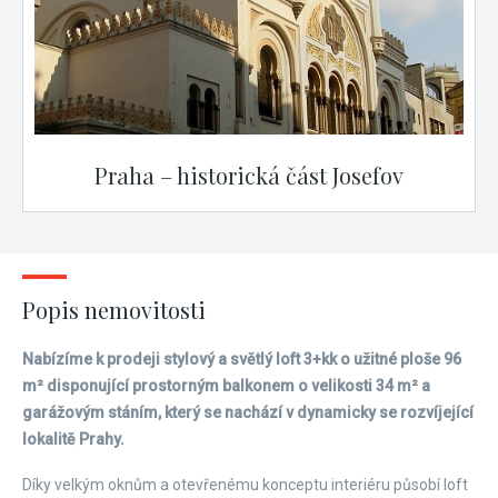
Praha – historická část Josefov
Popis nemovitosti
Nabízíme k prodeji stylový a světlý loft 3+kk o užitné ploše 96
m² disponující prostorným balkonem o velikosti 34 m² a
garážovým stáním, který se nachází v dynamicky se rozvíjející
lokalitě Prahy.
Díky velkým oknům a otevřenému konceptu interiéru působí loft