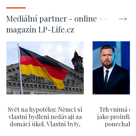
Mediální partner - online
magazín LP-Life.cz
Svět na hypotéku: Němci si
Trh vnímá dě
vlastní bydlení nedávají za
jako proinflač
domácí úkol. Vlastní byty,
ponechali 
kde bydlí někdo jiný
červnových 