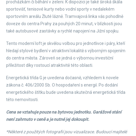
procházkám či běhání v zeleni. K dispozici je také široká škála
sportovišť, tenisové kurty nebo vodní sporty v nedalekém
sportovním areálu Žluté lázně. Tramvajová linka vás pohodlně
doveze do centra Prahy za pouhých 20 minut, v blízkosti jsou
také autobusové zastávky a rychlé napojení na Jižní spojku.
Tento moderní loft je skvělou volbou pro jednotlivce i páry, kteří
hledají stylové bydlení v atraktivní lokalitě s výborným spojením
do centra města. Zároveň se jedná o výbornou investiční
příležitost díky rostoucí atraktivitě této oblasti.
Energetická třída G je uvedena dočasně, vzhledem k novele
zákona č. 406/2000 Sb. O hospodaření s energií. Po dodání
energetického štítku bude uvedena skutečná energetická třída
této nemovitosti.
Cena se vztahuje pouze na bytovou jednotku. Garážové stání
není zahrnuto v ceně a je nutné jej dokoupit.
*Některé z použitých fotografií jsou vizualizace. Budoucí majitelé