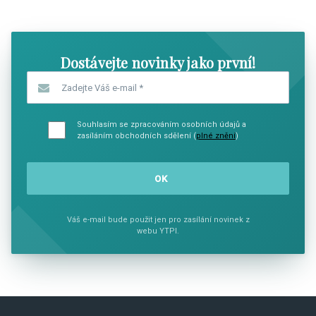
SHOW COMICS
SHOW CO
Dostávejte novinky jako první!
Zadejte Váš e-mail
*
Souhlasím se zpracováním osobních údajů a
zasíláním obchodních sdělení (
plné znění
)
Váš e-mail bude použit jen pro zasílání novinek z
webu YTPI.