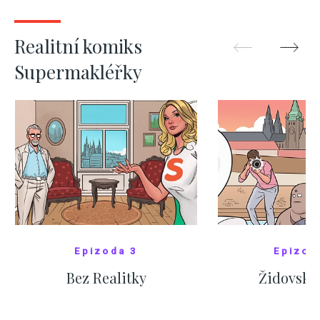
ZOBRAZIT DALŠÍ
ZOBRAZIT
Realitní komiks
Supermakléřky
Epizoda 3
Epizod
Bez Realitky
Židovské