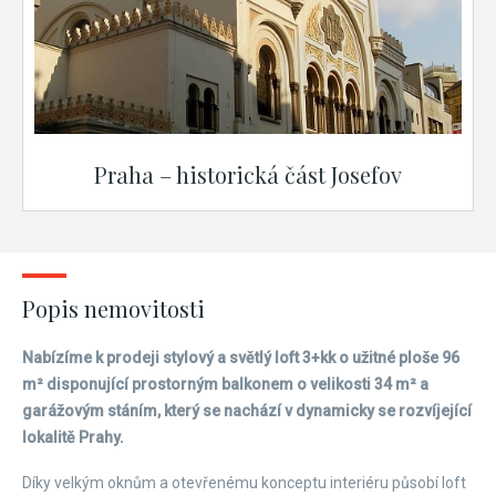
Praha – historická část Josefov
Popis nemovitosti
Nabízíme k prodeji stylový a světlý loft 3+kk o užitné ploše 96
m² disponující prostorným balkonem o velikosti 34 m² a
garážovým stáním, který se nachází v dynamicky se rozvíjející
lokalitě Prahy.
Díky velkým oknům a otevřenému konceptu interiéru působí loft