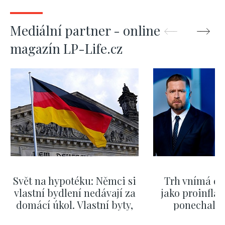
Mediální partner - online
magazín LP-Life.cz
Svět na hypotéku: Němci si
Trh vnímá dě
vlastní bydlení nedávají za
jako proinflač
domácí úkol. Vlastní byty,
ponechali 
kde bydlí někdo jiný
červnových 