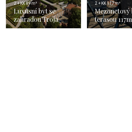
2 + KK
89 m²
2 + KK
117 m²
Luxusní byt se
Mezonetový 
zahradou Troja
terasou 117m