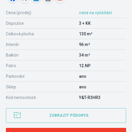
Cena (prodej)
cena na vyžádání
Dispozice
3 + KK
Celková plocha
130 m²
Interiér
96 m²
Balkón
34 m²
Patro
12.NP
Parkování
ano
Sklep
ano
Kód nemovitosti
Y&T-R3HR3
ZOBRAZIT PŮDORYS