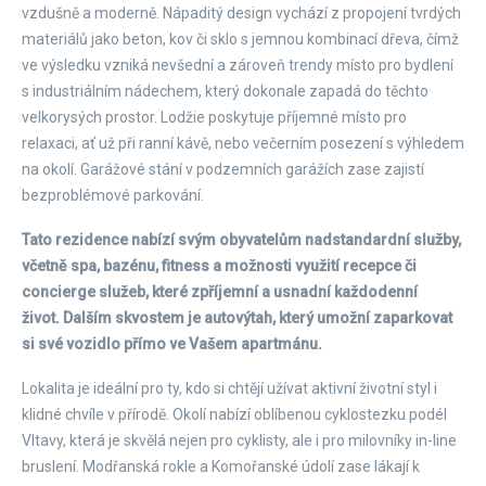
vzdušně a moderně. Nápaditý design vychází z propojení tvrdých
materiálů jako beton, kov či sklo s jemnou kombinací dřeva, čímž
ve výsledku vzniká nevšední a zároveň trendy místo pro bydlení
s industriálním nádechem, který dokonale zapadá do těchto
velkorysých prostor. Lodžie poskytuje příjemné místo pro
relaxaci, ať už při ranní kávě, nebo večerním posezení s výhledem
na okolí. Garážové stání v podzemních garážích zase zajistí
bezproblémové parkování.
Tato rezidence nabízí svým obyvatelům nadstandardní služby,
včetně spa, bazénu, fitness a možnosti využití recepce či
concierge služeb, které zpříjemní a usnadní každodenní
život. Dalším skvostem je autovýtah, který umožní zaparkovat
si své vozidlo přímo ve Vašem apartmánu.
Lokalita je ideální pro ty, kdo si chtějí užívat aktivní životní styl i
klidné chvíle v přírodě. Okolí nabízí oblíbenou cyklostezku podél
Vltavy, která je skvělá nejen pro cyklisty, ale i pro milovníky in-line
bruslení. Modřanská rokle a Komořanské údolí zase lákají k