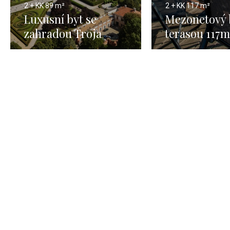
2 + KK
89 m²
2 + KK
117 m²
Luxusní byt se
Mezonetový 
zahradou Troja
terasou 117m