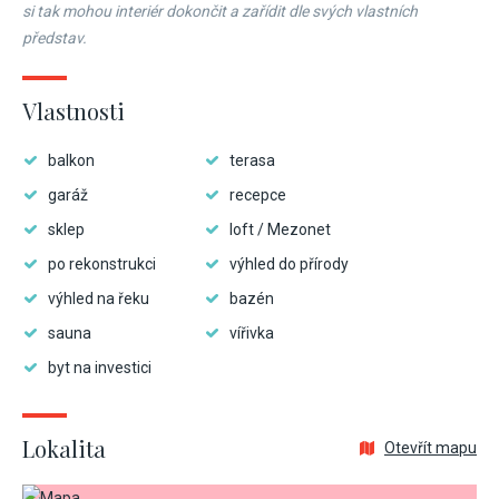
si tak mohou interiér dokončit a zařídit dle svých vlastních
představ.
Vlastnosti
balkon
terasa
garáž
recepce
sklep
loft / Mezonet
po rekonstrukci
výhled do přírody
výhled na řeku
bazén
sauna
vířivka
byt na investici
Lokalita
Otevřít mapu