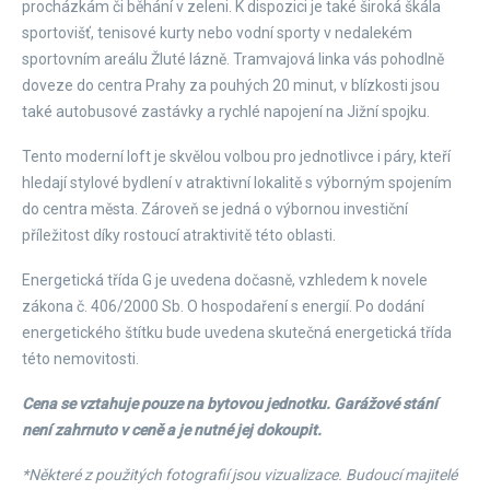
procházkám či běhání v zeleni. K dispozici je také široká škála
sportovišť, tenisové kurty nebo vodní sporty v nedalekém
sportovním areálu Žluté lázně. Tramvajová linka vás pohodlně
doveze do centra Prahy za pouhých 20 minut, v blízkosti jsou
také autobusové zastávky a rychlé napojení na Jižní spojku.
Tento moderní loft je skvělou volbou pro jednotlivce i páry, kteří
hledají stylové bydlení v atraktivní lokalitě s výborným spojením
do centra města. Zároveň se jedná o výbornou investiční
příležitost díky rostoucí atraktivitě této oblasti.
Energetická třída G je uvedena dočasně, vzhledem k novele
zákona č. 406/2000 Sb. O hospodaření s energií. Po dodání
energetického štítku bude uvedena skutečná energetická třída
této nemovitosti.
Cena se vztahuje pouze na bytovou jednotku. Garážové stání
není zahrnuto v ceně a je nutné jej dokoupit.
*Některé z použitých fotografií jsou vizualizace. Budoucí majitelé