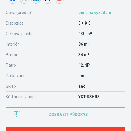
Cena (prodej)
cena na vyžádání
Dispozice
3 + KK
Celková plocha
130 m²
Interiér
96 m²
Balkón
34 m²
Patro
12.NP
Parkování
ano
Sklep
ano
Kód nemovitosti
Y&T-R3HR3
ZOBRAZIT PŮDORYS