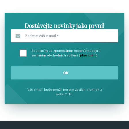
SHOW COMICS
SHOW CO
Dostávejte novinky jako první!
Zadejte Váš e-mail
*
Souhlasím se zpracováním osobních údajů a
zasíláním obchodních sdělení (
plné znění
)
Váš e-mail bude použit jen pro zasílání novinek z
webu YTPI.