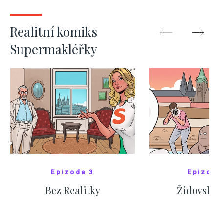
ZOBRAZIT DALŠÍ
ZOBRAZIT
Realitní komiks
Supermakléřky
Epizoda 3
Epizod
Bez Realitky
Židovské