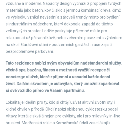
vzdušně a moderně. Nápaditý design vychází z propojení tvrdých
materiálů jako beton, kov či sklo s jemnou kombinací dřeva, čímž
ve výsledku vzniká nevšední a zároveň trendy místo pro bydlení
s industriálním nádechem, který dokonale zapadá do těchto
velkorysých prostor. Lodžie poskytuje příjemné místo pro
relaxaci, ať už při ranní kávě, nebo večerním posezení s výhledem
na okolí. Garážové stání v podzemních garážích zase zajistí
bezproblémové parkování.
Tato rezidence nabízí svým obyvatelům nadstandardní služby,
včetně spa, bazénu, fitness a možnosti využití recepce či
concierge služeb, které zpříjemní a usnadní každodenní
život. Dalším skvostem je autovýtah, který umožní zaparkovat
si své vozidlo přímo ve Vašem apartmánu.
Lokalita je ideální pro ty, kdo si chtějí užívat aktivní životní styl i
klidné chvíle v přírodě. Okolí nabízí oblíbenou cyklostezku podél
Vltavy, která je skvělá nejen pro cyklisty, ale i pro milovníky in-line
bruslení. Modřanská rokle a Komořanské údolí zase lákají k