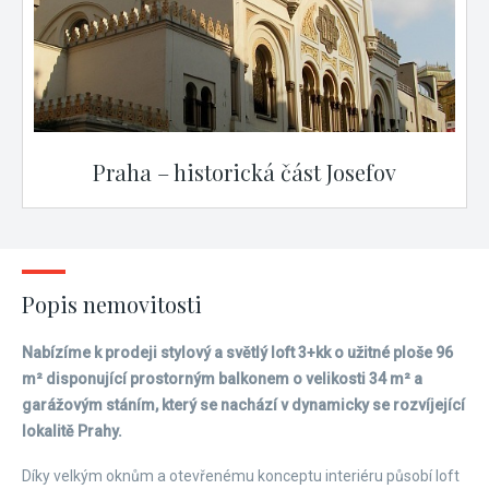
Praha – historická část Josefov
Popis nemovitosti
Nabízíme k prodeji stylový a světlý loft 3+kk o užitné ploše 96
m² disponující prostorným balkonem o velikosti 34 m² a
garážovým stáním, který se nachází v dynamicky se rozvíjející
lokalitě Prahy.
Díky velkým oknům a otevřenému konceptu interiéru působí loft