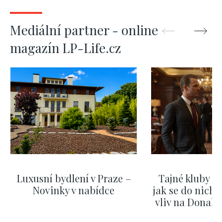
Mediální partner - online
magazín LP-Life.cz
Luxusní bydlení v Praze –
Tajné kluby m
Novinky v nabídce
jak se do nich d
vliv na Donald
nejas