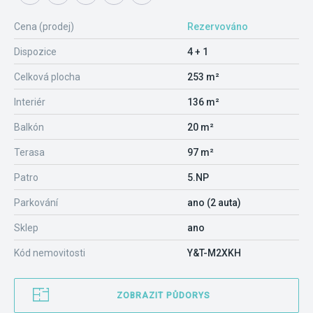
Cena (prodej)
Rezervováno
Dispozice
4 + 1
Celková plocha
253 m²
Interiér
136 m²
Balkón
20 m²
Terasa
97 m²
Patro
5.NP
Parkování
ano (2 auta)
Sklep
ano
Kód nemovitosti
Y&T-M2XKH
ZOBRAZIT PŮDORYS