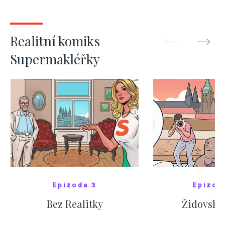
kde bydlí někdo jiný
červnových 
ZOBRAZIT DALŠÍ
ZOBRAZIT
Realitní komiks
Supermakléřky
Epizoda 3
Epizod
Bez Realitky
Židovské