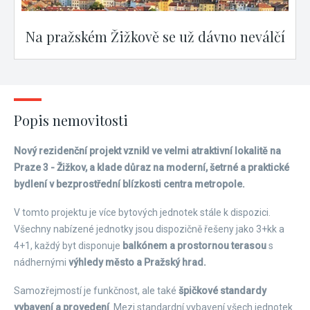
Na pražském Žižkově se už dávno neválčí
Popis nemovitosti
Nový rezidenční projekt vznikl ve velmi atraktivní lokalitě na
Praze 3 - Žižkov, a klade důraz na moderní, šetrné a praktické
bydlení v bezprostřední blízkosti centra metropole.
V tomto projektu je více bytových jednotek stále k dispozici.
Všechny nabízené jednotky jsou dispozičně řešeny jako 3+kk a
4+1, každý byt disponuje
balkónem a prostornou terasou
s
nádhernými
výhledy město a Pražský hrad.
Samozřejmostí je funkčnost, ale také
špičkové standardy
vybavení a provedení
. Mezi standardní vybavení všech jednotek