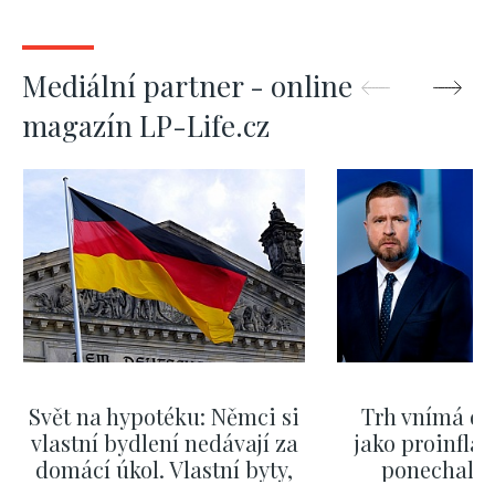
Mediální partner - online
magazín LP-Life.cz
Svět na hypotéku: Němci si
Trh vnímá dě
vlastní bydlení nedávají za
jako proinflač
domácí úkol. Vlastní byty,
ponechali 