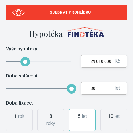
SJEDNAT PROHLÍDKU
Hypotéka
Výše hypotéky:
Kč
Doba splácení:
let
Doba fixace:
1
rok
3
5
let
10
let
roky