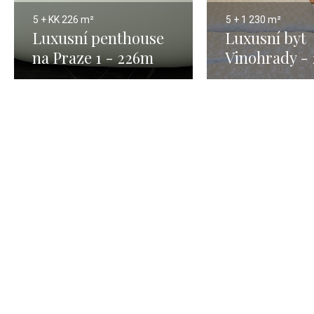
5 + KK
226 m²
5 + 1
230 m²
Luxusní penthouse
Luxusní byt
na Praze 1 - 226m
Vinohrady -