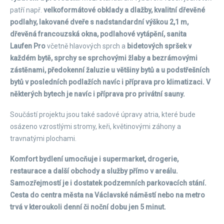
patří např.
velkoformátové obklady a dlažby, kvalitní dřevěné
podlahy, lakované dveře s nadstandardní výškou 2,1 m,
dřevěná francouzská okna, podlahové vytápění, sanita
Laufen Pro
včetně hlavových sprch a
bidetových spršek v
každém bytě, sprchy se sprchovými žlaby a bezrámovými
zástěnami, předokenní žaluzie u většiny bytů a u podstřešních
bytů v posledních podlažích navíc i příprava pro klimatizaci. V
některých bytech je navíc i příprava pro privátní sauny.
Součástí projektu jsou také sadové úpravy atria, které bude
osázeno vzrostlými stromy, keři, květinovými záhony a
travnatými plochami.
Komfort bydlení umocňuje i supermarket, drogerie,
restaurace a další obchody a služby přímo v areálu.
Samozřejmostí je i dostatek podzemních parkovacích stání.
Cesta do centra města na Václavské náměstí nebo na metro
trvá v kteroukoli denní či noční dobu jen 5 minut.