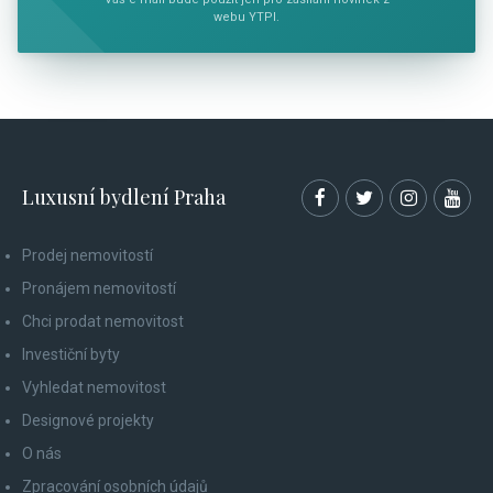
webu YTPI.
Luxusní bydlení Praha
Prodej nemovitostí
Pronájem nemovitostí
Chci prodat nemovitost
Investiční byty
Vyhledat nemovitost
Designové projekty
O nás
Zpracování osobních údajů