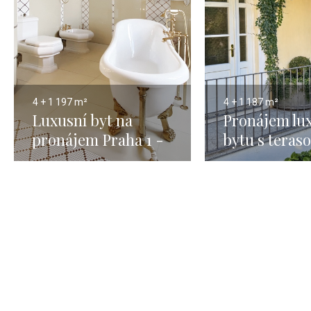
4 + 1
197 m²
4 + 1
187 m²
Luxusní byt na
Pronájem lu
pronájem Praha 1 -
bytu s teraso
Staré Město - 197m
Praha 1 Malá
- 187 m