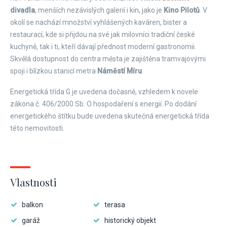
divadla
, menších nezávislých galerií i kin, jako je
Kino Pilotů
. V
okolí se nachází množství vyhlášených kaváren, bister a
restaurací, kde si přijdou na své jak milovníci tradiční české
kuchyně, tak i ti, kteří dávají přednost moderní gastronomii.
Skvělá dostupnost do centra města je zajištěna tramvajovými
spoji i blízkou stanicí metra
Náměstí Míru
.
Energetická třída G je uvedena dočasně, vzhledem k novele
zákona č. 406/2000 Sb. O hospodaření s energií. Po dodání
energetického štítku bude uvedena skutečná energetická třída
této nemovitosti.
Vlastnosti
balkon
terasa
garáž
historický objekt