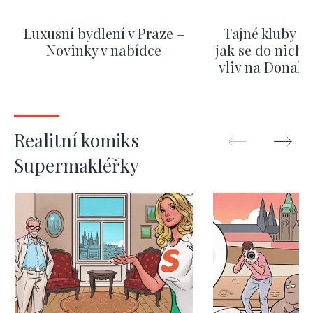
Luxusní bydlení v Praze –
Tajné kluby m
Novinky v nabídce
jak se do nich d
vliv na Donald
nejas
ZOBRAZIT DALŠÍ
ZOBRAZIT
Realitní komiks
Supermakléřky