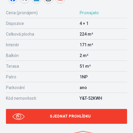
Cena (pronájem)
Pronajato
Dispozice
4 + 1
Celková plocha
224 m²
Interiér
171 m²
Balkón
2 m²
Terasa
51 m²
Patro
1NP
Parkování
ano
Kód nemovitosti
Y&T-52KWH
SJEDNAT PROHLÍDKU