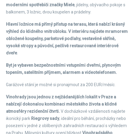
moderními spotřebiči značky Miele
, jídelny, obývacího pokoje s
balkonem, 3 ložnic, dvou koupelen a prádelny.
Hlavní ložnice má přímý přístup na terasu, která nabízí krásný
výhled do klidného vnitrobloku.
V interiéru najdete mramorem
obložené koupelny, parketové podlahy, vestavěné skříně,
vysoké stropy a původní, pečlivě restaurované interiérové
dveře
.
Byt je vybaven bezpečnostními vstupními dveřmi, plynovým
topením, satelitním příjmem, alarmem a videotelefonem.
Garážové stání je možné si pronajmout za 200 EUR/měsíc.
Vinohrady jsou jednou z nejžádanějších lokalit v Praze a
nabízejí dokonalou kombinaci městského života a klidné
atmosféry rezidenční čtvrti.
V docházkové vzdálenosti najdete
ikonický park
Riegrovy sady
, ideální pro běhání, procházky nebo
posezení v jedné z oblíbených zahradních restaurací s výhledem
na Prahu. Milovníci kultury ocení blízkost
Vinohradského