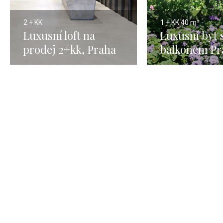
2 + KK
1 + KK
40 m²
Luxusní loft na
Luxusní byt 
prodej 2+kk, Praha
balkonem Pra
Modřany - 59 m²
40m