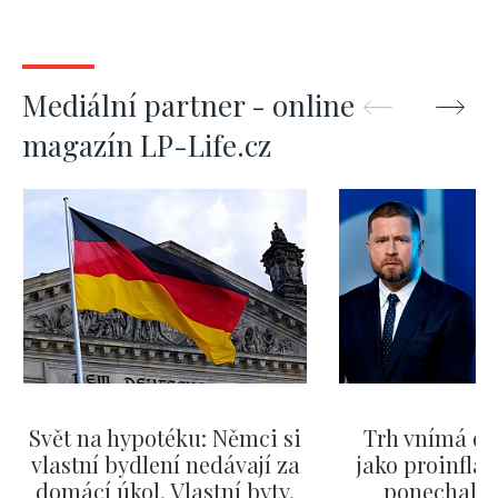
Mediální partner - online
magazín LP-Life.cz
Svět na hypotéku: Němci si
Trh vnímá dě
vlastní bydlení nedávají za
jako proinflač
domácí úkol. Vlastní byty,
ponechali 