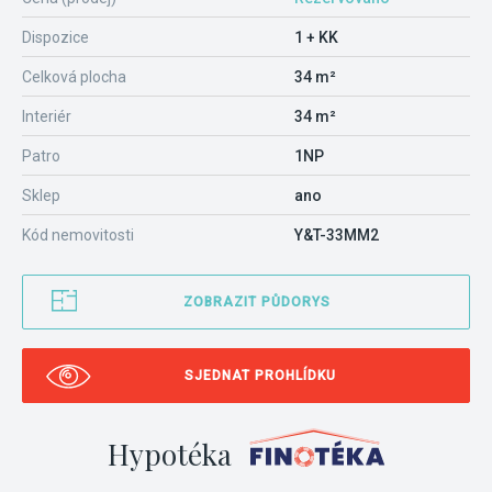
Dispozice
1 + KK
Celková plocha
34 m²
Interiér
34 m²
Patro
1NP
Sklep
ano
Kód nemovitosti
Y&T-33MM2
ZOBRAZIT PŮDORYS
SJEDNAT PROHLÍDKU
Hypotéka