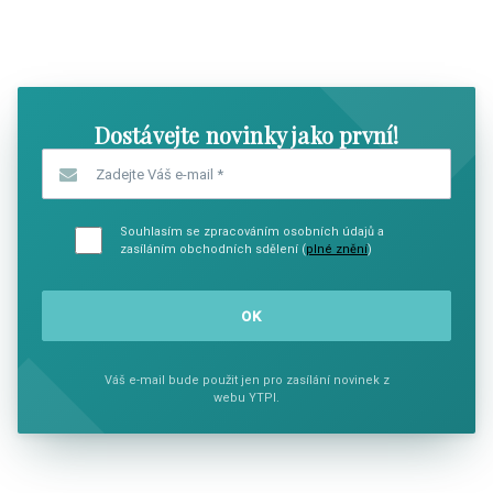
SHOW COMICS
SHOW CO
Dostávejte novinky jako první!
Zadejte Váš e-mail
*
Souhlasím se zpracováním osobních údajů a
zasíláním obchodních sdělení (
plné znění
)
Váš e-mail bude použit jen pro zasílání novinek z
webu YTPI.