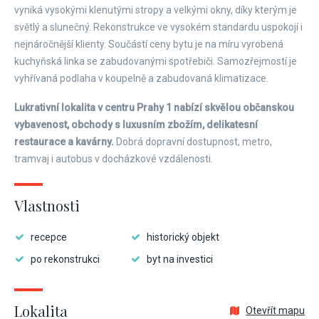
vyniká vysokými klenutými stropy a velkými okny, díky kterým je
světlý a slunečný. Rekonstrukce ve vysokém standardu uspokojí i
nejnáročnější klienty. Součástí ceny bytu je na míru vyrobená
kuchyňská linka se zabudovanými spotřebiči. Samozřejmostí je
vyhřívaná podlaha v koupelně a zabudovaná klimatizace.
Lukrativní lokalita v centru Prahy 1 nabízí skvělou občanskou
vybavenost, obchody s luxusním zbožím, delikatesní
restaurace a kavárny.
Dobrá dopravní dostupnost, metro,
tramvaj i autobus v docházkové vzdálenosti.
Vlastnosti
recepce
historický objekt
po rekonstrukci
byt na investici
Lokalita
Otevřít mapu