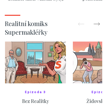
kde bydlí někdo jiný
červnových 
ZOBRAZIT DALŠÍ
ZOBRAZIT
Realitní komiks
Supermakléřky
Epizoda 3
Epizod
Bez Realitky
Židovské