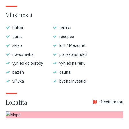
Vlastnosti
balkon
terasa
garáž
recepce
sklep
loft / Mezonet
novostavba
po rekonstrukci
výhled do přírody
výhled na řeku
bazén
sauna
vířivka
byt na investici
Lokalita
Otevřít mapu