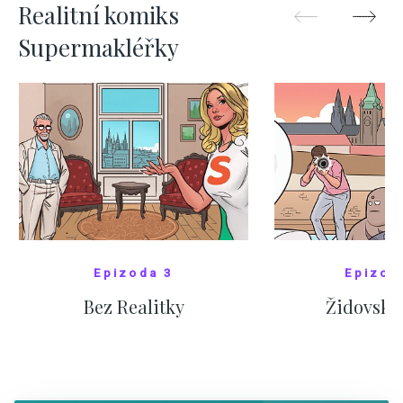
Realitní komiks
Supermakléřky
Epizoda 3
Epizod
Bez Realitky
Židovské
SHOW COMICS
SHOW CO