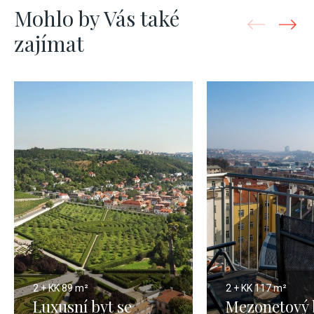
Mohlo by Vás také
zajímat
2 + KK
89 m²
2 + KK
117 m²
Luxusní byt se
Mezonetový 