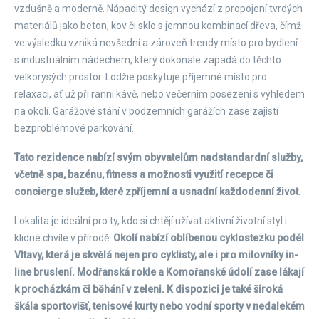
vzdušně a moderně. Nápaditý design vychází z propojení tvrdých
materiálů jako beton, kov či sklo s jemnou kombinací dřeva, čímž
ve výsledku vzniká nevšední a zároveň trendy místo pro bydlení
s industriálním nádechem, který dokonale zapadá do těchto
velkorysých prostor. Lodžie poskytuje příjemné místo pro
relaxaci, ať už při ranní kávě, nebo večerním posezení s výhledem
na okolí. Garážové stání v podzemních garážích zase zajistí
bezproblémové parkování.
Tato rezidence nabízí svým obyvatelům nadstandardní služby,
včetně spa, bazénu, fitness a možnosti využití recepce či
concierge služeb, které zpříjemní a usnadní každodenní život.
Lokalita je ideální pro ty, kdo si chtějí užívat aktivní životní styl i
klidné chvíle v přírodě.
Okolí nabízí oblíbenou cyklostezku podél
Vltavy, která je skvělá nejen pro cyklisty, ale i pro milovníky in-
line bruslení. Modřanská rokle a Komořanské údolí zase lákají
k procházkám či běhání v zeleni. K dispozici je také široká
škála sportovišť, tenisové kurty nebo vodní sporty v nedalekém