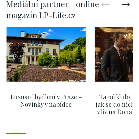
Mediální partner - online
magazín LP-Life.cz
Luxusní bydlení v Praze –
Tajné kluby m
Novinky v nabídce
jak se do nich d
vliv na Donald
nejas
ZOBRAZIT DALŠÍ
ZOBRAZIT