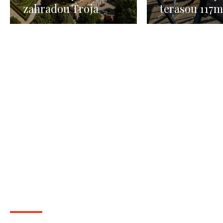
zahradou Troja
terasou 117m