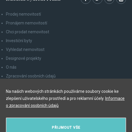
Prodej nemovitostí
Pronájem nemovitostí
Chci prodat nemovitost
Investiční byty
Vyhledat nemovitost
Designové projekty
O nás
Zpracování osobních údajů
Poučení spotřebitele
Na našich webových stránkách používáme soubory cookie ke
Odhlášení z newsletteru
zlepšení uživatelského prostředí a pro reklamní účely.
Informace
Kontakty
o zpracování osobních údajů
Y&T Luxury Property Prague Czech Republic s.r.o.
PŘIJMOUT VŠE