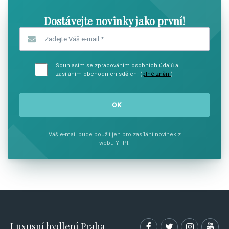
Dostávejte novinky jako první!
Zadejte Váš e-mail
*
Souhlasím se zpracováním osobních údajů a
zasíláním obchodních sdělení (
plné znění
)
Váš e-mail bude použit jen pro zasílání novinek z
webu YTPI.
Luxusní bydlení Praha