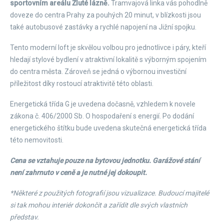
sportovním areálu Žluté lázně.
Tramvajová linka vás pohodlně
doveze do centra Prahy za pouhých 20 minut, v blízkosti jsou
také autobusové zastávky a rychlé napojení na Jižní spojku.
Tento moderní loft je skvělou volbou pro jednotlivce i páry, kteří
hledají stylové bydlení v atraktivní lokalitě s výborným spojením
do centra města. Zároveň se jedná o výbornou investiční
příležitost díky rostoucí atraktivitě této oblasti.
Energetická třída G je uvedena dočasně, vzhledem k novele
zákona č. 406/2000 Sb. O hospodaření s energií. Po dodání
energetického štítku bude uvedena skutečná energetická třída
této nemovitosti.
Cena se vztahuje pouze na bytovou jednotku. Garážové stání
není zahrnuto v ceně a je nutné jej dokoupit.
*Některé z použitých fotografií jsou vizualizace. Budoucí majitelé
si tak mohou interiér dokončit a zařídit dle svých vlastních
představ.