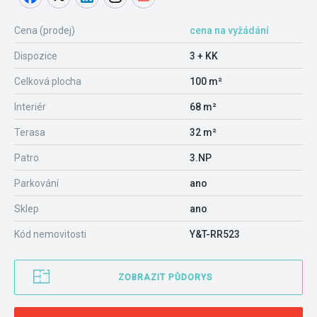
Cena (prodej)
cena na vyžádání
Dispozice
3 + KK
Celková plocha
100 m²
Interiér
68 m²
Terasa
32 m²
Patro
3.NP
Parkování
ano
Sklep
ano
Kód nemovitosti
Y&T-RR523
ZOBRAZIT PŮDORYS