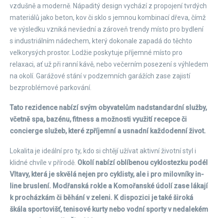
vzdušně a moderně. Nápaditý design vychází z propojení tvrdých
materiálů jako beton, kov či sklo s jemnou kombinací dřeva, čímž
ve výsledku vzniká nevšední a zároveň trendy místo pro bydlení
s industriálním nádechem, který dokonale zapadá do těchto
velkorysých prostor. Lodžie poskytuje příjemné místo pro
relaxaci, ať už při ranní kávě, nebo večerním posezení s výhledem
na okolí. Garážové stání v podzemních garážích zase zajistí
bezproblémové parkování.
Tato rezidence nabízí svým obyvatelům nadstandardní služby,
včetně spa, bazénu, fitness a možnosti využití recepce či
concierge služeb, které zpříjemní a usnadní každodenní život.
Lokalita je ideální pro ty, kdo si chtějí užívat aktivní životní styl i
klidné chvíle v přírodě.
Okolí nabízí oblíbenou cyklostezku podél
Vltavy, která je skvělá nejen pro cyklisty, ale i pro milovníky in-
line bruslení. Modřanská rokle a Komořanské údolí zase lákají
k procházkám či běhání v zeleni. K dispozici je také široká
škála sportovišť, tenisové kurty nebo vodní sporty v nedalekém