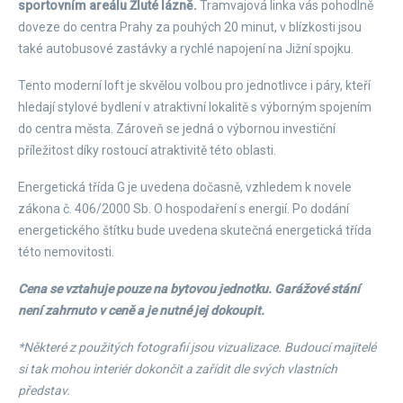
sportovním areálu Žluté lázně.
Tramvajová linka vás pohodlně
doveze do centra Prahy za pouhých 20 minut, v blízkosti jsou
také autobusové zastávky a rychlé napojení na Jižní spojku.
Tento moderní loft je skvělou volbou pro jednotlivce i páry, kteří
hledají stylové bydlení v atraktivní lokalitě s výborným spojením
do centra města. Zároveň se jedná o výbornou investiční
příležitost díky rostoucí atraktivitě této oblasti.
Energetická třída G je uvedena dočasně, vzhledem k novele
zákona č. 406/2000 Sb. O hospodaření s energií. Po dodání
energetického štítku bude uvedena skutečná energetická třída
této nemovitosti.
Cena se vztahuje pouze na bytovou jednotku. Garážové stání
není zahrnuto v ceně a je nutné jej dokoupit.
*Některé z použitých fotografií jsou vizualizace. Budoucí majitelé
si tak mohou interiér dokončit a zařídit dle svých vlastních
představ.