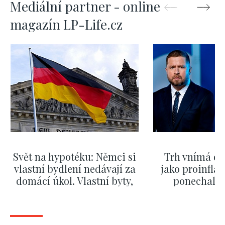
Mediální partner - online
magazín LP-Life.cz
Svět na hypotéku: Němci si
Trh vnímá dě
vlastní bydlení nedávají za
jako proinflač
domácí úkol. Vlastní byty,
ponechali 
kde bydlí někdo jiný
červnových 
ZOBRAZIT DALŠÍ
ZOBRAZIT