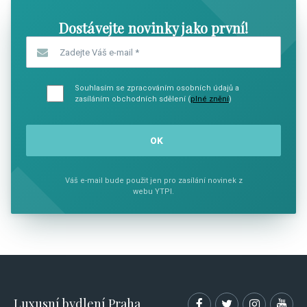
Dostávejte novinky jako první!
Zadejte Váš e-mail
*
Souhlasím se zpracováním osobních údajů a
zasíláním obchodních sdělení (
plné znění
)
Váš e-mail bude použit jen pro zasílání novinek z
webu YTPI.
Luxusní bydlení Praha