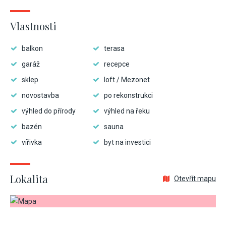
Vlastnosti
balkon
terasa
garáž
recepce
sklep
loft / Mezonet
novostavba
po rekonstrukci
výhled do přírody
výhled na řeku
bazén
sauna
vířivka
byt na investici
Lokalita
Otevřít mapu