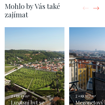
Mohlo by Vás také
zajímat
2 + KK
89 m²
2 + KK
117 m²
Luxusní byt se
Mezonetový 