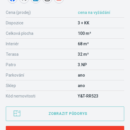
Cena (prodej)
cena na vyžádání
Dispozice
3 + KK
Celková plocha
100 m²
Interiér
68 m²
Terasa
32 m²
Patro
3.NP
Parkování
ano
Sklep
ano
Kód nemovitosti
Y&T-RR523
ZOBRAZIT PŮDORYS