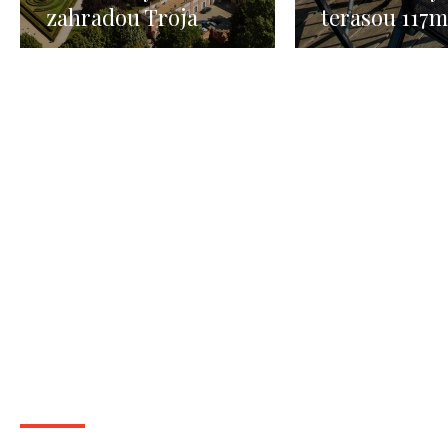
zahradou Troja
terasou 117m