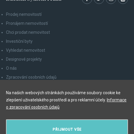
Prodej nemovitostí
Pronájem nemovitostí
Chci prodat nemovitost
Investiční byty
Vyhledat nemovitost
Designové projekty
O nás
Zpracování osobních údajů
Poučení spotřebitele
Na našich webových stránkách používáme soubory cookie ke
Odhlášení z newsletteru
zlepšení uživatelského prostředí a pro reklamní účely.
Informace
Kontakty
o zpracování osobních údajů
Y&T Luxury Property Prague Czech Republic s.r.o.
PŘIJMOUT VŠE