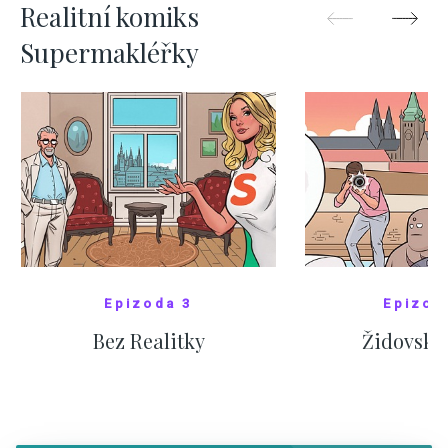
Realitní komiks
Supermakléřky
Epizoda 3
Epizod
Bez Realitky
Židovské
SHOW COMICS
SHOW CO