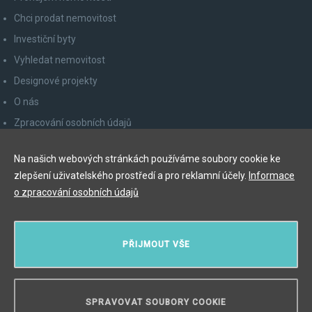
Chci prodat nemovitost
Investiční byty
Vyhledat nemovitost
Designové projekty
O nás
Zpracování osobních údajů
Poučení spotřebitele
Na našich webových stránkách používáme soubory cookie ke
Odhlášení z newsletteru
zlepšení uživatelského prostředí a pro reklamní účely.
Informace
Kontakty
o zpracování osobních údajů
Y&T Luxury Property Prague Czech Republic s.r.o.
PŘIJMOUT VŠE
Elišky Krásnohorské 123/10, 110 00 Praha 1
Myslíková 245/3, 110 00 Praha 1
IČ: 29055113
SPRAVOVAT SOUBORY COOKIE