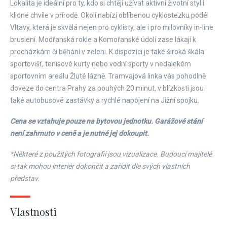
Lokalita je ideální pro ty, kdo si chtějí užívat aktivní životní styl i
klidné chvíle v přírodě. Okolí nabízí oblíbenou cyklostezku podél
Vltavy, která je skvělá nejen pro cyklisty, ale i pro milovníky in-line
bruslení. Modřanská rokle a Komořanské údolí zase lákají k
procházkám či běhání v zeleni. K dispozici je také široká škála
sportovišť, tenisové kurty nebo vodní sporty v nedalekém
sportovním areálu Žluté lázně. Tramvajová linka vás pohodlně
doveze do centra Prahy za pouhých 20 minut, v blízkosti jsou
také autobusové zastávky a rychlé napojení na Jižní spojku.
Cena se vztahuje pouze na bytovou jednotku. Garážové stání
není zahrnuto v ceně a je nutné jej dokoupit.
*Některé z použitých fotografií jsou vizualizace. Budoucí majitelé
si tak mohou interiér dokončit a zařídit dle svých vlastních
představ.
Vlastnosti