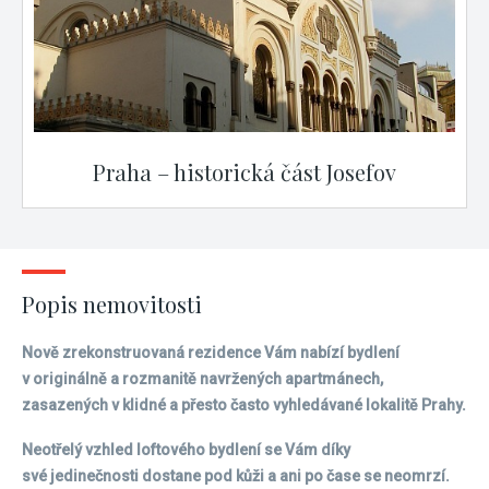
Praha – historická část Josefov
Popis nemovitosti
Nově zrekonstruovaná rezidence Vám nabízí bydlení
v originálně a rozmanitě navržených apartmánech,
zasazených v klidné a přesto často vyhledávané lokalitě Prahy.
Neotřelý vzhled loftového bydlení se Vám díky
své jedinečnosti dostane pod kůži a ani po čase se neomrzí.