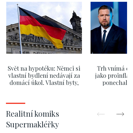
Svět na hypotéku: Němci si
Trh vnímá dě
vlastní bydlení nedávají za
jako proinflač
domácí úkol. Vlastní byty,
ponechali 
kde bydlí někdo jiný
červnových 
ZOBRAZIT DALŠÍ
ZOBRAZIT
Realitní komiks
Supermakléřky