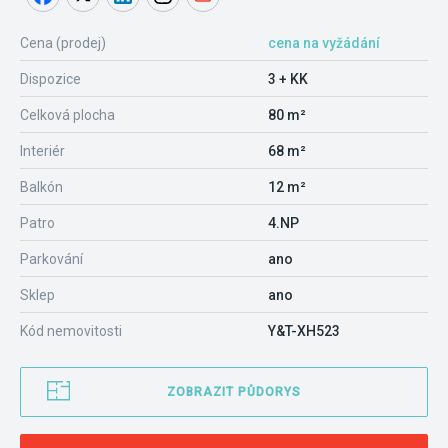
Cena (prodej)
cena na vyžádání
Dispozice
3 + KK
Celková plocha
80 m²
Interiér
68 m²
Balkón
12 m²
Patro
4.NP
Parkování
ano
Sklep
ano
Kód nemovitosti
Y&T-XH523
ZOBRAZIT PŮDORYS