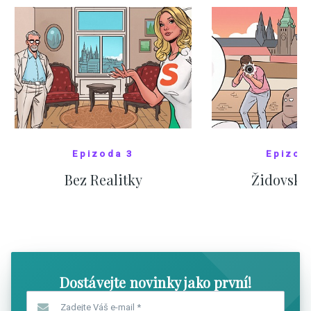
Epizoda 3
Epizod
Bez Realitky
Židovské
SHOW COMICS
SHOW CO
Dostávejte novinky jako první!
Zadejte Váš e-mail
*