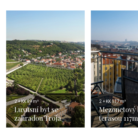
2 + KK
89 m²
2 + KK
117 m²
Luxusní byt se
Mezonetový 
zahradou Troja
terasou 117m