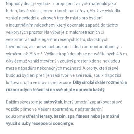
Nápaditý design vychází z propojení tvrdých materiálů jako
beton, kov či sklo s jemnou kombinací dřeva, čímž ve výsledku
vzniká nevšední a zároveň trendy místo pro bydlení
s industriálním nádechem, který dokonale zapadá do těchto
velkorysých prostor. Na výběr je z malometrážních či
velkometrážních elegantně řešených loftů, skvostných
townhousů, ale nouze nebude ani o dech beroucí penthousy s
výměrou až 795 m². Výška stropů dosahuje neuvěřitelných 4,5 m,
díky čemuž vznikl otevřený vzdušný prostor, kde se nekladou
meze nápadům nekonečných možností. A pro ty, kteří si své
budoucí bydlení přeci jen rádi tvoří ve své režii, jsou k dispozici
loftová studia ve stavu shell & core.
Díky široké škále rozměrů a
různorodých řešení si na své přijde opravdu každý.
Dalším skvostem je
autovýtah
, který umožní zaparkovat si své
vozidlo přímo ve Vašem apartmánu, nadstandardní
soukromé s
třešní terasy, bazén, spa, fitness nebo je možné
využít služby recepce či concierge.