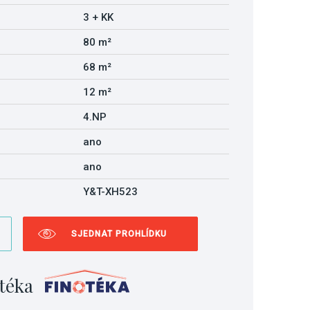
3 + KK
80 m²
68 m²
12 m²
4.NP
ano
ano
Y&T-XH523
SJEDNAT PROHLÍDKU
téka