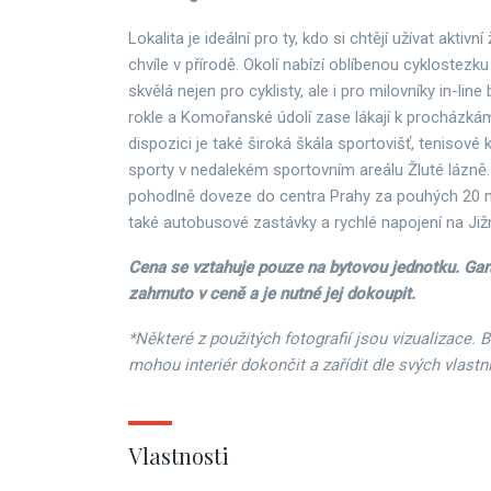
Lokalita je ideální pro ty, kdo si chtějí užívat aktivní ž
chvíle v přírodě. Okolí nabízí oblíbenou cyklostezku 
skvělá nejen pro cyklisty, ale i pro milovníky in-lin
rokle a Komořanské údolí zase lákají k procházkám 
dispozici je také široká škála sportovišť, tenisové
sporty v nedalekém sportovním areálu Žluté lázně.
pohodlně doveze do centra Prahy za pouhých 20 min
také autobusové zastávky a rychlé napojení na Jižn
Cena se vztahuje pouze na bytovou jednotku. Gar
zahrnuto v ceně a je nutné jej dokoupit.
*Některé z použitých fotografií jsou vizualizace. 
mohou interiér dokončit a zařídit dle svých vlastn
Vlastnosti