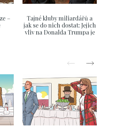
ze –
Tajné kluby miliardářů a
Na f
e
jak se do nich dostat: Jejich
migra
vliv na Donalda Trumpa je
situace 
nejasný
migra
pom
Oka
ZOBRAZIT DALŠÍ
Z