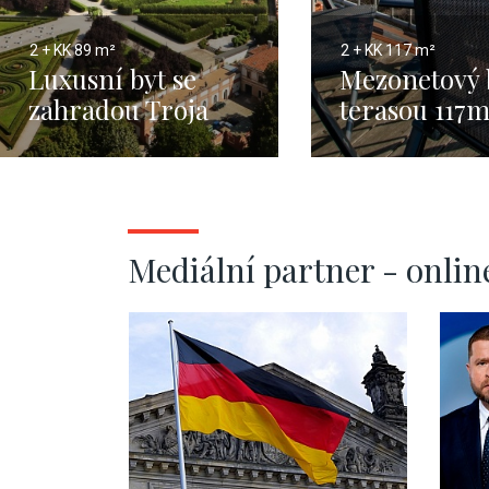
2 + KK
89 m²
2 + KK
117 m²
Luxusní byt se
Mezonetový 
zahradou Troja
terasou 117
Mediální partner - onlin