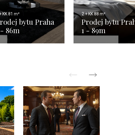
+ KK
81 m²
2 + KK
88 m²
rodej bytu Praha
Prodej bytu Pra
 - 86m
1 - 89m