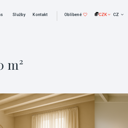
CZK
CZ
ás
Služby
Kontakt
Oblíbené
0 m²