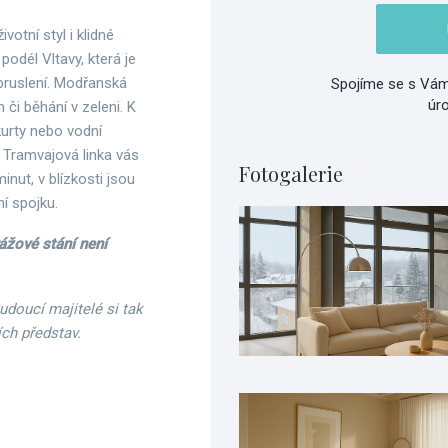
ivotní styl i klidné
podél Vltavy, která je
e bruslení. Modřanská
Spojíme se s Vám
úr
či běhání v zeleni. K
 kurty nebo vodní
 Tramvajová linka vás
Fotogalerie
ut, v blízkosti jsou
í spojku.
ážové stání není
Budoucí majitelé si tak
ích představ.