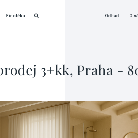
Finotéka
Odhad
O n
prodej 3+kk, Praha - 8