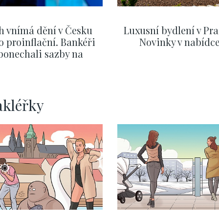
h vnímá dění v Česku
Luxusní bydlení v Pra
o proinflační. Bankéři
Novinky v nabídc
ponechali sazby na
ervnových hodnotách
ZOBRAZIT DALŠÍ
ZOBRAZIT DALŠÍ
akléřky