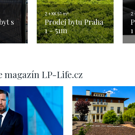
2 + KK
51 m²
2 
byt s
Prodej bytu Praha
P
m
1 - 51m
1
e magazín LP-Life.cz