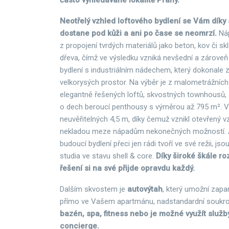
často vyhledávané lokalitě Prahy.
Neotřelý vzhled loftového bydlení se Vám díky 
dostane pod kůži a ani po čase se neomrzí.
Ná
z propojení tvrdých materiálů jako beton, kov či s
dřeva, čímž ve výsledku vzniká nevšední a zároveň
bydlení s industriálním nádechem, který dokonale
velkorysých prostor. Na výběr je z malometrážních
elegantně řešených loftů, skvostných townhousů,
o dech beroucí penthousy s výměrou až 795 m². 
neuvěřitelných 4,5 m, díky čemuž vznikl otevřený v
nekladou meze nápadům nekonečných možností. A p
budoucí bydlení přeci jen rádi tvoří ve své režii, jso
studia ve stavu shell & core.
Díky široké škále r
řešení si na své přijde opravdu každý.
Dalším skvostem je
autovýtah
, který umožní zapa
přímo ve Vašem apartmánu, nadstandardní soukr
bazén, spa, fitness nebo je možné využít služb
concierge.