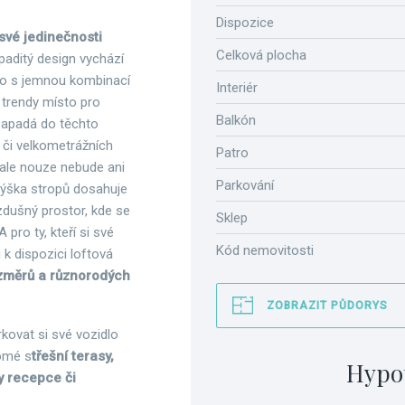
Dispozice
své jedinečnosti
Celková plocha
paditý design vychází
klo s jemnou kombinací
Interiér
 trendy místo pro
Balkón
 zapadá do těchto
 či velkometrážních
Patro
 ale nouze nebude ani
Parkování
Výška stropů dosahuje
zdušný prostor, kde se
Sklep
ro ty, kteří si své
Kód nemovitosti
u k dispozici loftová
ozměrů a různorodých
ZOBRAZIT PŮDORYS
rkovat si své vozidlo
omé s
třešní terasy,
Hypo
y recepce či