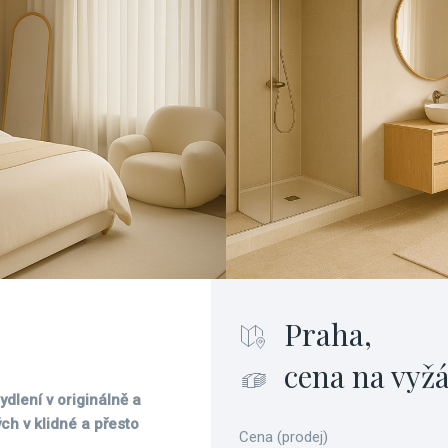
Praha,
cena na vyž
dlení v originálně a
h v klidné a přesto
Cena (prodej)