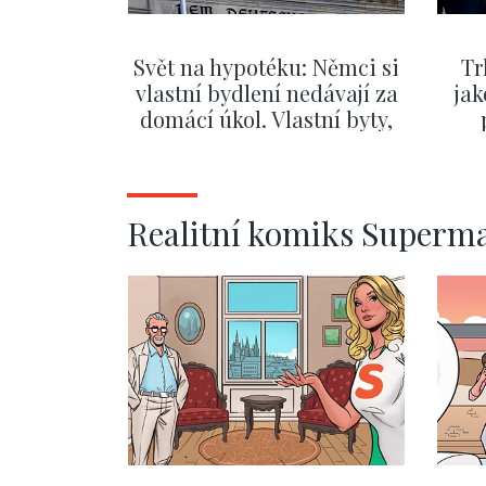
Svět na hypotéku: Němci si
Tr
vlastní bydlení nedávají za
jak
domácí úkol. Vlastní byty,
kde bydlí někdo jiný
č
ZOBRAZIT DALŠÍ
Realitní komiks Superm