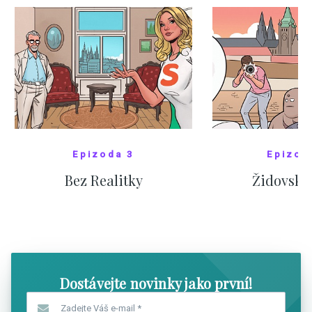
Epizoda 3
Epizod
Bez Realitky
Židovské
SHOW COMICS
SHOW CO
Dostávejte novinky jako první!
Zadejte Váš e-mail
*