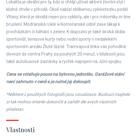
Lokalita je ideální pro ty, kdo si chtějí užívat aktivní životní styl i
klidné chvíle v přírodě. Okolí nabízí oblíbenou cyklostezku podél
Vltavy, která je skvělá nejen pro cyklisty, ale i pro milovníky in-line
bruslení. Modřanská rokle a Komořanské údolí zase lákají k
procházkám či běhání v zeleni. K dispozici je také široká škála
sportovišť, tenisové kurty nebo vodní sporty v nedalekém
sportovním areálu Žluté lázně. Tramvajová linka vás pohodlně
doveze do centra Prahy za pouhých 20 minut, v blízkosti jsou
také autobusové zastávky a rychlé napojení na Jižní spojku.
Cena se vztahuje pouze na bytovou jednotku. Garážové stání
není zahrnuto v ceně a je nutné jej dokoupit.
*Některé z použitých fotografií jsou vizualizace. Budoucí majitelé
si tak mohou interiér dokončit a zařídit dle svých vlastních
představ.
Vlastnosti