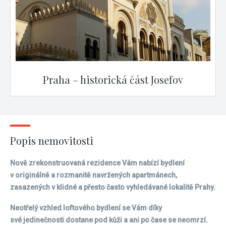
Praha – historická část Josefov
Popis nemovitosti
Nově zrekonstruovaná rezidence Vám nabízí bydlení
v originálně a rozmanitě navržených apartmánech,
zasazených v klidné a přesto často vyhledávané lokalitě Prahy.
Neotřelý vzhled loftového bydlení se Vám díky
své jedinečnosti dostane pod kůži a ani po čase se neomrzí.