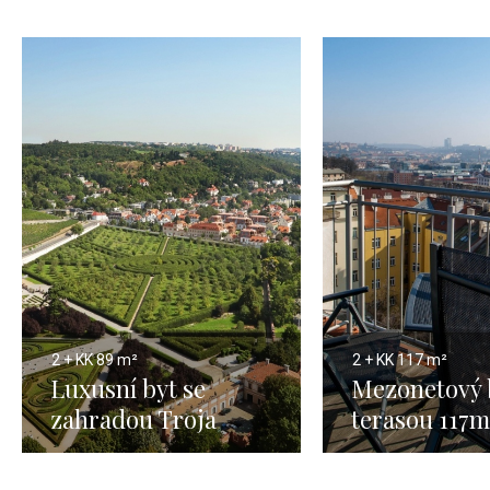
2 + KK
89 m²
2 + KK
117 m²
Luxusní byt se
Mezonetový 
zahradou Troja
terasou 117m