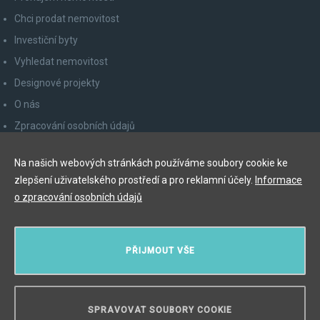
Chci prodat nemovitost
Investiční byty
Vyhledat nemovitost
Designové projekty
O nás
Zpracování osobních údajů
Poučení spotřebitele
Na našich webových stránkách používáme soubory cookie ke
Odhlášení z newsletteru
zlepšení uživatelského prostředí a pro reklamní účely.
Informace
Kontakty
o zpracování osobních údajů
Y&T Luxury Property Prague Czech Republic s.r.o.
PŘIJMOUT VŠE
Elišky Krásnohorské 123/10, 110 00 Praha 1
Myslíková 245/3, 110 00 Praha 1
IČ: 29055113
SPRAVOVAT SOUBORY COOKIE