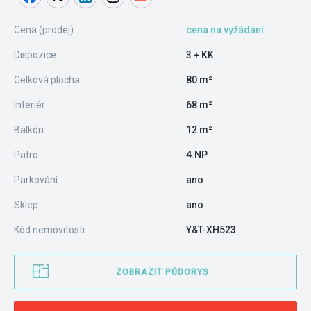
Cena (prodej)
cena na vyžádání
Dispozice
3 + KK
Celková plocha
80 m²
Interiér
68 m²
Balkón
12 m²
Patro
4.NP
Parkování
ano
Sklep
ano
Kód nemovitosti
Y&T-XH523
ZOBRAZIT PŮDORYS