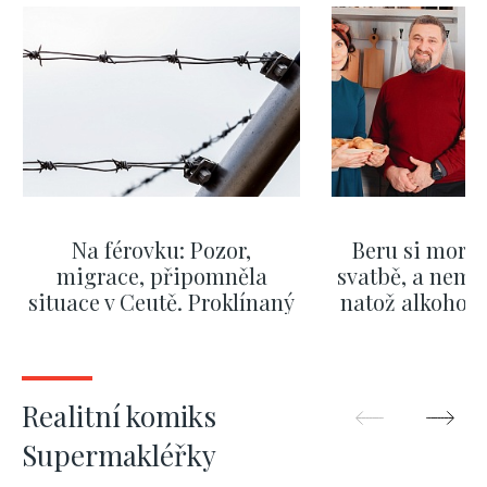
Na férovku: Pozor,
Beru si morm
migrace, připomněla
svatbě, a nemů
situace v Ceutě. Proklínaný
natož alkohol.
migrační pakt Česku
pozor i na p
pomáhá více než
Okamurova videa
ZOBRAZIT DALŠÍ
ZOBRAZIT
Realitní komiks
Supermakléřky