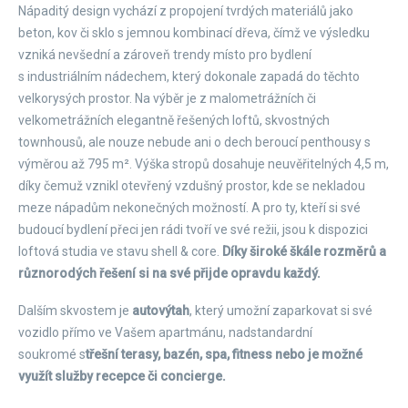
Nápaditý design vychází z propojení tvrdých materiálů jako
beton, kov či sklo s jemnou kombinací dřeva, čímž ve výsledku
vzniká nevšední a zároveň trendy místo pro bydlení
s industriálním nádechem, který dokonale zapadá do těchto
velkorysých prostor. Na výběr je z malometrážních či
velkometrážních elegantně řešených loftů, skvostných
townhousů, ale nouze nebude ani o dech beroucí penthousy s
výměrou až 795 m². Výška stropů dosahuje neuvěřitelných 4,5 m,
díky čemuž vznikl otevřený vzdušný prostor, kde se nekladou
meze nápadům nekonečných možností. A pro ty, kteří si své
budoucí bydlení přeci jen rádi tvoří ve své režii, jsou k dispozici
loftová studia ve stavu shell & core.
Díky široké škále rozměrů a
různorodých řešení si na své přijde opravdu každý.
Dalším skvostem je
autovýtah
, který umožní zaparkovat si své
vozidlo přímo ve Vašem apartmánu, nadstandardní
soukromé s
třešní terasy, bazén, spa, fitness nebo je možné
využít služby recepce či concierge.