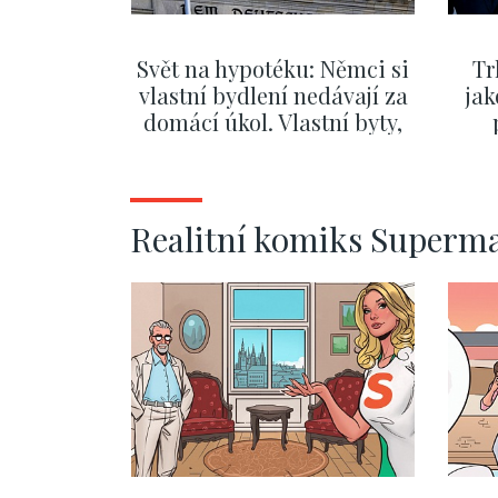
Svět na hypotéku: Němci si
Tr
vlastní bydlení nedávají za
jak
domácí úkol. Vlastní byty,
kde bydlí někdo jiný
č
ZOBRAZIT DALŠÍ
Realitní komiks Superm