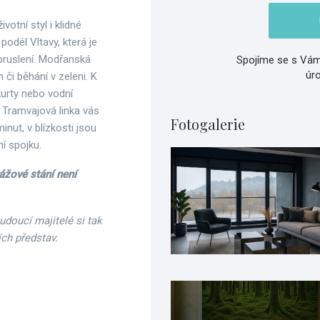
ivotní styl i klidné
podél Vltavy, která je
e bruslení. Modřanská
Spojíme se s Vám
úr
či běhání v zeleni. K
 kurty nebo vodní
 Tramvajová linka vás
Fotogalerie
ut, v blízkosti jsou
í spojku.
ážové stání není
Budoucí majitelé si tak
ích představ.