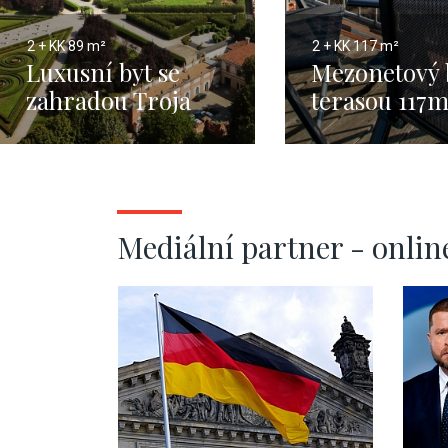
2 + KK
89 m²
2 + KK
117 m²
Luxusní byt se
Mezonetový 
zahradou Troja
terasou 117
Mediální partner - onlin