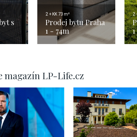
2 + KK
73 m²
2 
byt s
Prodej bytu Praha
P
m
1 - 74m
1
e magazín LP-Life.cz