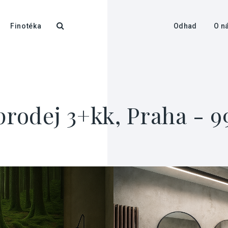
Finotéka
Odhad
O n
prodej 3+kk, Praha - 9