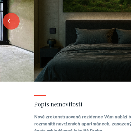
Popis nemovitosti
Nově zrekonstruovaná rezidence Vám nabízí by
rozmanitě navržených apartmánech, zasazenýc