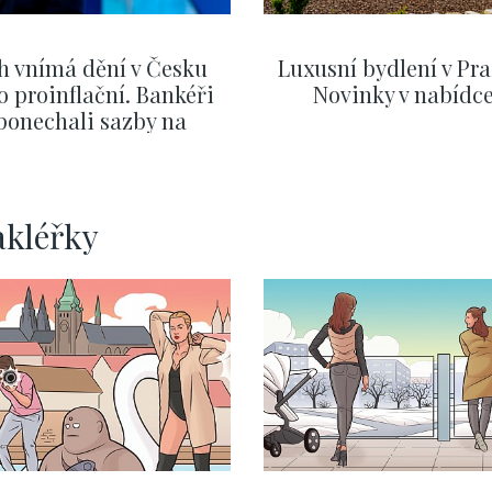
h vnímá dění v Česku
Luxusní bydlení v Pra
o proinflační. Bankéři
Novinky v nabídc
ponechali sazby na
ervnových hodnotách
ZOBRAZIT DALŠÍ
ZOBRAZIT DALŠÍ
akléřky