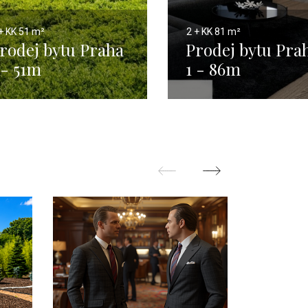
+ KK
51 m²
2 + KK
81 m²
rodej bytu Praha
Prodej bytu Pra
 - 51m
1 - 86m