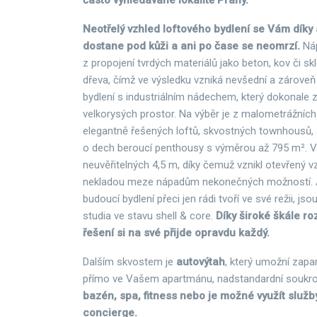
často vyhledávané lokalitě Prahy.
Neotřelý vzhled loftového bydlení se Vám díky 
dostane pod kůži a ani po čase se neomrzí.
Ná
z propojení tvrdých materiálů jako beton, kov či s
dřeva, čímž ve výsledku vzniká nevšední a zároveň
bydlení s industriálním nádechem, který dokonale
velkorysých prostor. Na výběr je z malometrážních
elegantně řešených loftů, skvostných townhousů,
o dech beroucí penthousy s výměrou až 795 m². 
neuvěřitelných 4,5 m, díky čemuž vznikl otevřený v
nekladou meze nápadům nekonečných možností. A p
budoucí bydlení přeci jen rádi tvoří ve své režii, jso
studia ve stavu shell & core.
Díky široké škále r
řešení si na své přijde opravdu každý.
Dalším skvostem je
autovýtah
, který umožní zapa
přímo ve Vašem apartmánu, nadstandardní souk
bazén, spa, fitness nebo je možné využít služb
concierge.