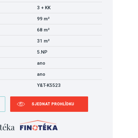
3 + KK
99 m²
68 m²
31 m²
5.NP
ano
ano
Y&T-K5523
SJEDNAT PROHLÍDKU
téka