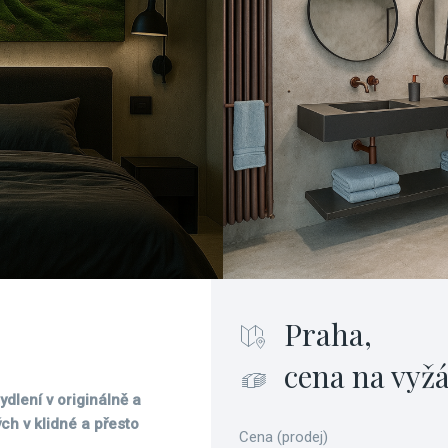
Praha,
cena na vyž
dlení v originálně a
h v klidné a přesto
Cena (prodej)