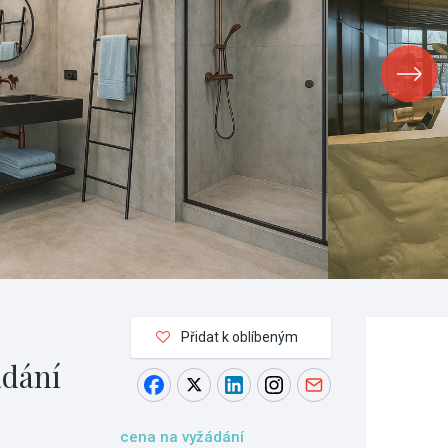
Přidat k oblíbeným
ádání
cena na vyžádání