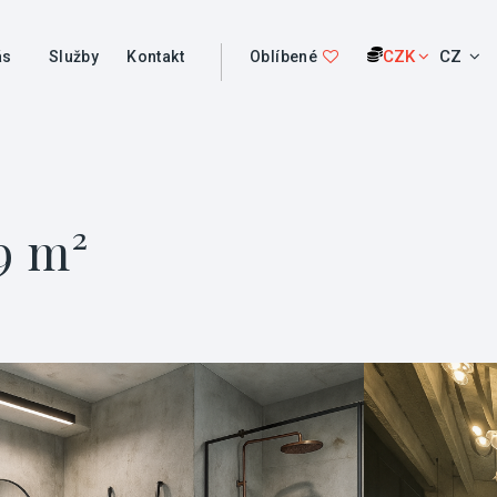
CZK
CZ
ás
Služby
Kontakt
Oblíbené
9 m²