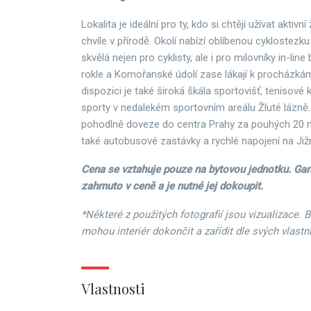
Lokalita je ideální pro ty, kdo si chtějí užívat aktivní ž
chvíle v přírodě. Okolí nabízí oblíbenou cyklostezku 
skvělá nejen pro cyklisty, ale i pro milovníky in-lin
rokle a Komořanské údolí zase lákají k procházkám 
dispozici je také široká škála sportovišť, tenisové
sporty v nedalekém sportovním areálu Žluté lázně.
pohodlně doveze do centra Prahy za pouhých 20 min
také autobusové zastávky a rychlé napojení na Jižn
Cena se vztahuje pouze na bytovou jednotku. Gar
zahrnuto v ceně a je nutné jej dokoupit.
*Některé z použitých fotografií jsou vizualizace. 
mohou interiér dokončit a zařídit dle svých vlastn
Vlastnosti