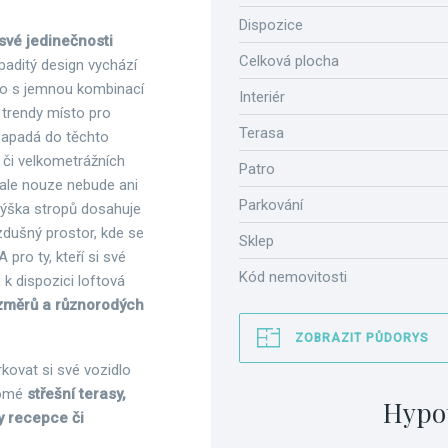
Dispozice
své jedinečnosti
Celková plocha
paditý design vychází
klo s jemnou kombinací
Interiér
 trendy místo pro
Terasa
 zapadá do těchto
 či velkometrážních
Patro
 ale nouze nebude ani
Parkování
Výška stropů dosahuje
zdušný prostor, kde se
Sklep
ro ty, kteří si své
Kód nemovitosti
u k dispozici loftová
ozměrů a různorodých
ZOBRAZIT PŮDORYS
rkovat si své vozidlo
romé
střešní terasy,
Hypo
y recepce či