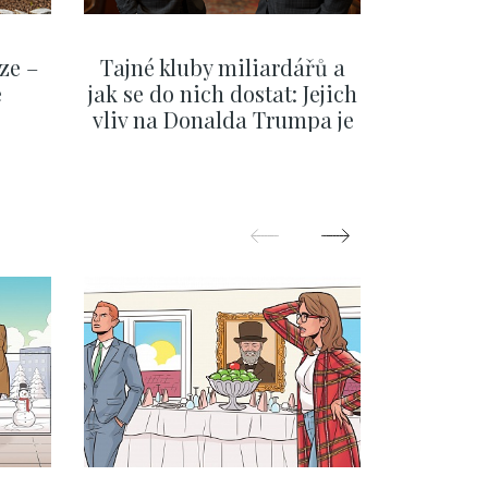
ze –
Tajné kluby miliardářů a
Na f
e
jak se do nich dostat: Jejich
migra
vliv na Donalda Trumpa je
situace 
nejasný
migra
pom
Oka
ZOBRAZIT DALŠÍ
Z