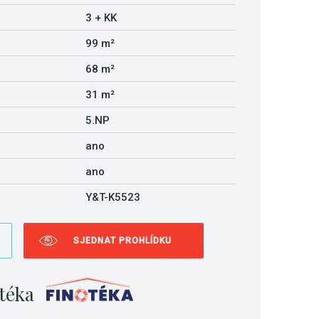
3 + KK
99 m²
68 m²
31 m²
5.NP
ano
ano
Y&T-K5523
SJEDNAT PROHLÍDKU
téka