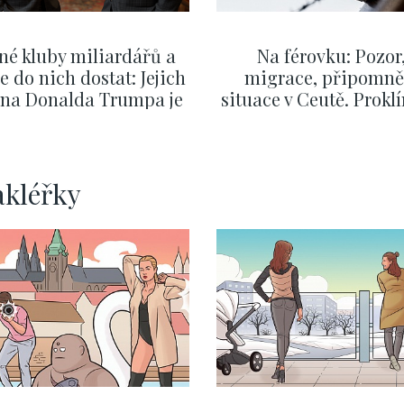
né kluby miliardářů a
Na férovku: Pozor
se do nich dostat: Jejich
migrace, připomně
v na Donalda Trumpa je
situace v Ceutě. Prokl
nejasný
migrační pakt Čes
pomáhá více než
Okamurova videa
ZOBRAZIT DALŠÍ
ZOBRAZIT DALŠÍ
akléřky