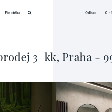
Finotéka
Odhad
O n
prodej 3+kk, Praha - 9