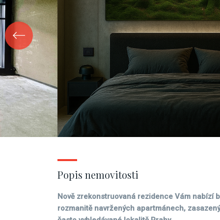
Popis nemovitosti
Nově zrekonstruovaná rezidence Vám nabízí by
rozmanitě navržených apartmánech, zasazenýc