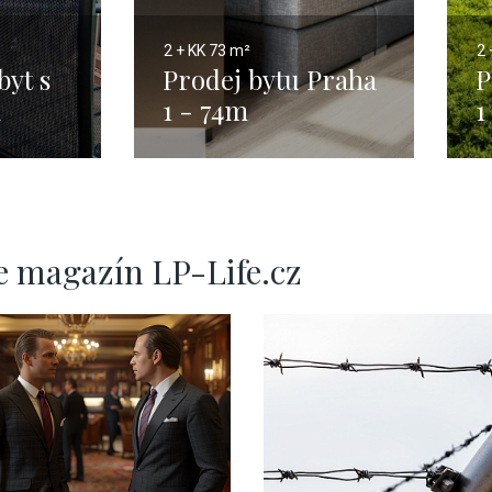
2 + KK
73 m²
2 
byt s
Prodej bytu Praha
P
m
1 - 74m
1
e magazín LP-Life.cz