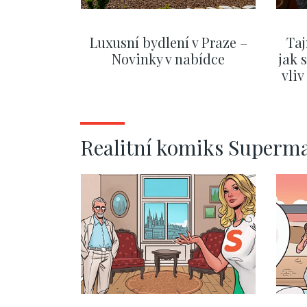
Luxusní bydlení v Praze –
Taj
Novinky v nabídce
jak 
vli
ZOBRAZIT DALŠÍ
Realitní komiks Superm