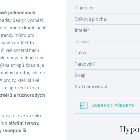
Dispozice
své jedinečnosti
Celková plocha
paditý design vychází
klo s jemnou kombinací
Interiér
 trendy místo pro
Terasa
 zapadá do těchto
 či velkometrážních
Patro
 ale nouze nebude ani
Parkování
Výška stropů dosahuje
zdušný prostor, kde se
Sklep
ro ty, kteří si své
Kód nemovitosti
u k dispozici loftová
ozměrů a různorodých
ZOBRAZIT PŮDORYS
rkovat si své vozidlo
romé
střešní terasy,
Hypo
y recepce či