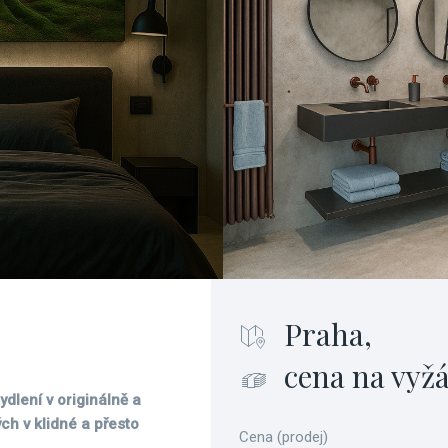
Praha,
cena na vyž
dlení v originálně a
h v klidné a přesto
Cena (prodej)