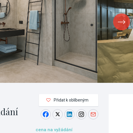
Přidat k oblíbeným
ádání
cena na vyžádání