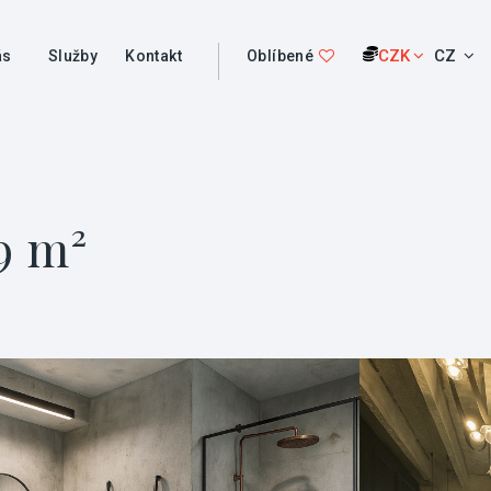
CZK
CZ
ás
Služby
Kontakt
Oblíbené
9 m²