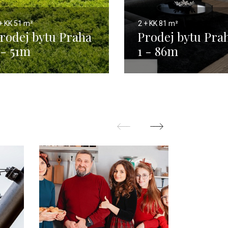
+ KK
51 m²
2 + KK
81 m²
rodej bytu Praha
Prodej bytu Pra
 - 51m
1 - 86m