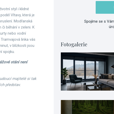
ivotní styl i klidné
podél Vltavy, která je
e bruslení. Modřanská
Spojíme se s Vám
úr
či běhání v zeleni. K
 kurty nebo vodní
 Tramvajová linka vás
Fotogalerie
ut, v blízkosti jsou
í spojku.
ážové stání není
Budoucí majitelé si tak
ích představ.