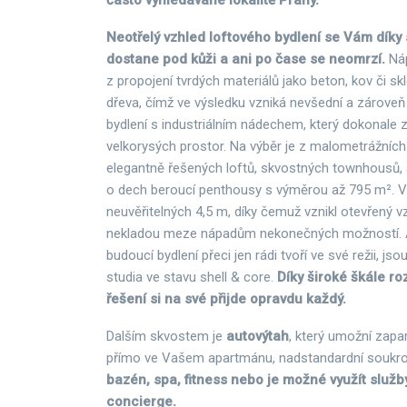
často vyhledávané lokalitě Prahy.
Neotřelý vzhled loftového bydlení se Vám díky 
dostane pod kůži a ani po čase se neomrzí.
Ná
z propojení tvrdých materiálů jako beton, kov či s
dřeva, čímž ve výsledku vzniká nevšední a zároveň
bydlení s industriálním nádechem, který dokonale
velkorysých prostor. Na výběr je z malometrážních
elegantně řešených loftů, skvostných townhousů,
o dech beroucí penthousy s výměrou až 795 m². 
neuvěřitelných 4,5 m, díky čemuž vznikl otevřený v
nekladou meze nápadům nekonečných možností. A p
budoucí bydlení přeci jen rádi tvoří ve své režii, jso
studia ve stavu shell & core.
Díky široké škále r
řešení si na své přijde opravdu každý.
Dalším skvostem je
autovýtah
, který umožní zapa
přímo ve Vašem apartmánu, nadstandardní souk
bazén, spa, fitness nebo je možné využít služb
concierge.