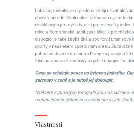
Lokalita je ideální pro ty, kdo si chtějí užívat aktivní ž
chvíle v přírodě. Okolí nabízí oblíbenou cyklostezku 
skvělá nejen pro cyklisty, ale i pro milovníky in-lin
rokle a Komořanské údolí zase lákají k procházkám 
dispozici je také široká škála sportovišť, tenisové
sporty v nedalekém sportovním areálu Žluté lázně.
pohodlně doveze do centra Prahy za pouhých 20 min
také autobusové zastávky a rychlé napojení na Jižn
Cena se vztahuje pouze na bytovou jednotku. Gar
zahrnuto v ceně a je nutné jej dokoupit.
*Některé z použitých fotografií jsou vizualizace. 
mohou interiér dokončit a zařídit dle svých vlastn
Vlastnosti