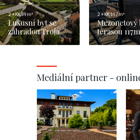
2 + KK
89 m²
2 + KK
117 m²
Luxusní byt se
Mezonetový 
zahradou Troja
terasou 117
Mediální partner - onlin