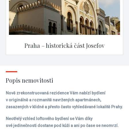
Praha – historická část Josefov
Popis nemovitosti
Nově zrekonstruovaná rezidence Vám nabízí bydlení
v originálně a rozmanitě navržených apartmánech,
zasazených v klidné a přesto často vyhledávané lokalitě Prahy.
Neotřelý vzhled loftového bydlení se Vám díky
své jedinečnosti dostane pod kůži a ani po čase se neomrzí.