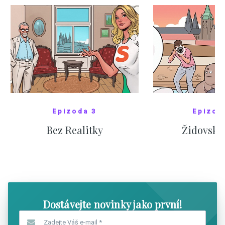
Epizoda 3
Epizod
Bez Realitky
Židovské
SHOW COMICS
SHOW CO
Dostávejte novinky jako první!
Zadejte Váš e-mail
*