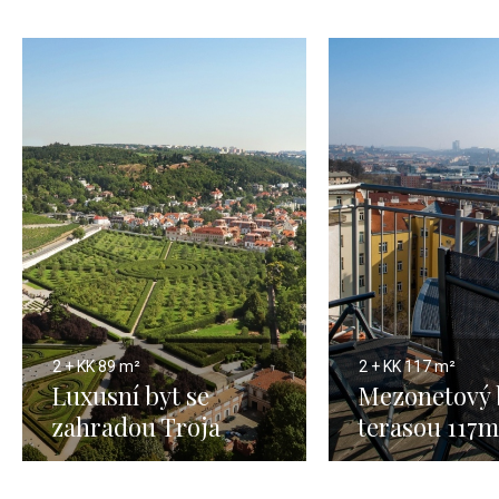
2 + KK
89 m²
2 + KK
117 m²
Luxusní byt se
Mezonetový 
zahradou Troja
terasou 117m