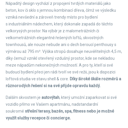
Nápaditý design vychází z propojení tvrdých materiálů jako
beton, kov či sklo s jemnou kombinací dřeva, čímž ve výsledku
vzniká nevšední a zároveň trendy místo pro bydlení
s industriálním nádechem, který dokonale zapadá do těchto
velkorysých prostor. Na výběr je z malometrážních či
velkometrážních elegantně řešených loftů, skvostných
townhousů, ale nouze nebude ani o dech beroucí penthousy s
výměrou až 795 m². Výška stropů dosahuje neuvěřitelných 4,5 m,
díky čemuž vznikl otevřený vzdušný prostor, kde se nekladou
meze nápadům nekonečných možností. A pro ty, kteří si své
budoucí bydlení přeci jen rádi tvoří ve své režii, jsou k dispozici
loftová studia ve stavu shell & core.
Díky široké škále rozměrů a
různorodých řešení si na své přijde opravdu každý.
Dalším skvostem je
autovýtah
, který umožní zaparkovat si své
vozidlo přímo ve Vašem apartmánu, nadstandardní
soukromé
střešní terasy, bazén, spa, fitness nebo je možné
využít služby recepce či concierge.