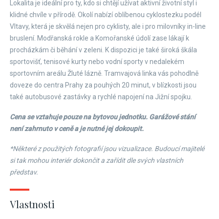
Lokalita je ideální pro ty, kdo si chtějí užívat aktivní životní styl i
klidné chvíle v přírodě. Okolí nabízí oblíbenou cyklostezku podél
Vltavy, která je skvělá nejen pro cyklisty, ale i pro milovníky in-line
bruslení. Modřanská rokle a Komořanské údolí zase lákají k
procházkám či běhání v zeleni. K dispozici je také široká škála
sportovišť, tenisové kurty nebo vodní sporty v nedalekém
sportovním areálu Žluté lázně. Tramvajová linka vás pohodlně
doveze do centra Prahy za pouhých 20 minut, v blízkosti jsou
také autobusové zastávky a rychlé napojení na Jižní spojku.
Cena se vztahuje pouze na bytovou jednotku. Garážové stání
není zahrnuto v ceně a je nutné jej dokoupit.
*Některé z použitých fotografií jsou vizualizace. Budoucí majitelé
si tak mohou interiér dokončit a zařídit dle svých vlastních
představ.
Vlastnosti