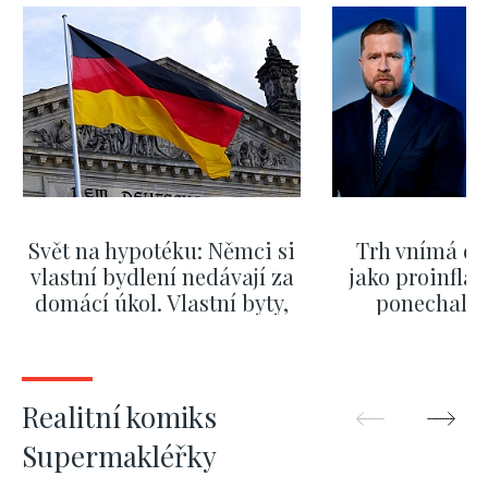
Svět na hypotéku: Němci si
Trh vnímá dě
vlastní bydlení nedávají za
jako proinflač
domácí úkol. Vlastní byty,
ponechali 
kde bydlí někdo jiný
červnových 
ZOBRAZIT DALŠÍ
ZOBRAZIT
Realitní komiks
Supermakléřky