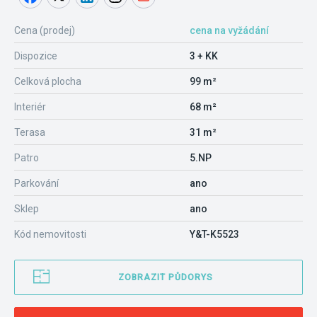
Cena (prodej)
cena na vyžádání
Dispozice
3 + KK
Celková plocha
99 m²
Interiér
68 m²
Terasa
31 m²
Patro
5.NP
Parkování
ano
Sklep
ano
Kód nemovitosti
Y&T-K5523
ZOBRAZIT PŮDORYS