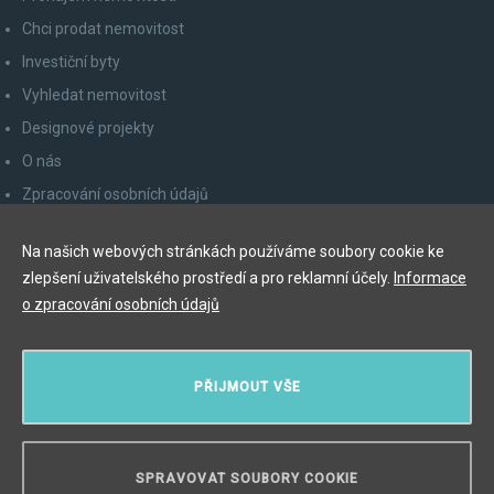
Chci prodat nemovitost
Investiční byty
Vyhledat nemovitost
Designové projekty
O nás
Zpracování osobních údajů
Poučení spotřebitele
Na našich webových stránkách používáme soubory cookie ke
Odhlášení z newsletteru
zlepšení uživatelského prostředí a pro reklamní účely.
Informace
Kontakty
o zpracování osobních údajů
Y&T Luxury Property Prague Czech Republic s.r.o.
PŘIJMOUT VŠE
Elišky Krásnohorské 123/10, 110 00 Praha 1
Myslíková 245/3, 110 00 Praha 1
IČ: 29055113
SPRAVOVAT SOUBORY COOKIE