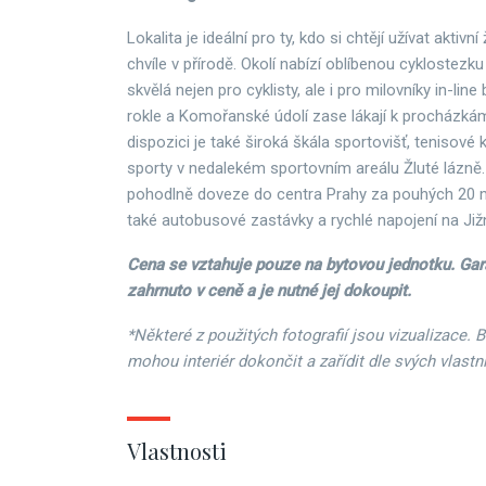
Lokalita je ideální pro ty, kdo si chtějí užívat aktivní ž
chvíle v přírodě. Okolí nabízí oblíbenou cyklostezku 
skvělá nejen pro cyklisty, ale i pro milovníky in-lin
rokle a Komořanské údolí zase lákají k procházkám 
dispozici je také široká škála sportovišť, tenisové
sporty v nedalekém sportovním areálu Žluté lázně.
pohodlně doveze do centra Prahy za pouhých 20 min
také autobusové zastávky a rychlé napojení na Jižn
Cena se vztahuje pouze na bytovou jednotku. Gar
zahrnuto v ceně a je nutné jej dokoupit.
*Některé z použitých fotografií jsou vizualizace. 
mohou interiér dokončit a zařídit dle svých vlastn
Vlastnosti