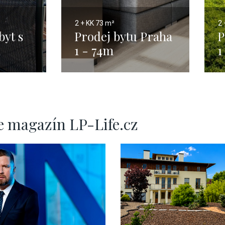
2 + KK
73 m²
2 
byt s
Prodej bytu Praha
P
m
1 - 74m
1
e magazín LP-Life.cz