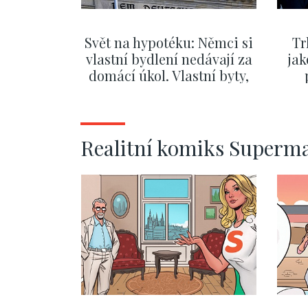
Svět na hypotéku: Němci si
Tr
vlastní bydlení nedávají za
jak
domácí úkol. Vlastní byty,
kde bydlí někdo jiný
č
ZOBRAZIT DALŠÍ
Realitní komiks Superm