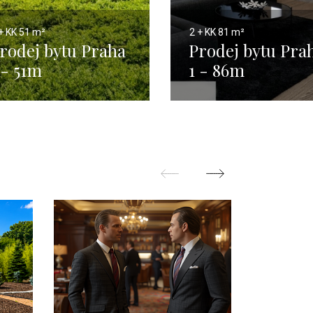
+ KK
51 m²
2 + KK
81 m²
rodej bytu Praha
Prodej bytu Pra
 - 51m
1 - 86m