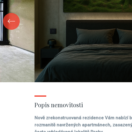
Popis nemovitosti
Nově zrekonstruovaná rezidence Vám nabízí by
rozmanitě navržených apartmánech, zasazenýc