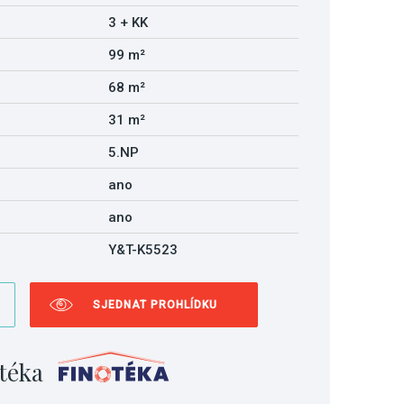
3 + KK
99 m²
68 m²
31 m²
5.NP
ano
ano
Y&T-K5523
SJEDNAT PROHLÍDKU
téka