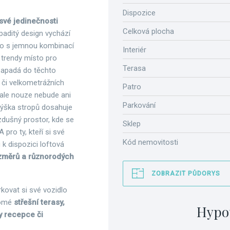
Dispozice
své jedinečnosti
Celková plocha
paditý design vychází
klo s jemnou kombinací
Interiér
 trendy místo pro
Terasa
 zapadá do těchto
 či velkometrážních
Patro
 ale nouze nebude ani
Parkování
Výška stropů dosahuje
zdušný prostor, kde se
Sklep
ro ty, kteří si své
Kód nemovitosti
u k dispozici loftová
ozměrů a různorodých
ZOBRAZIT PŮDORYS
rkovat si své vozidlo
romé
střešní terasy,
Hypo
y recepce či