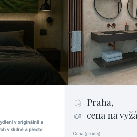
Praha,
cena na vyž
dlení v originálně a
h v klidné a přesto
Cena (prodej)