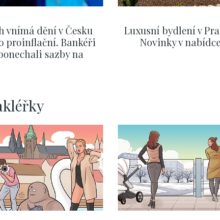
h vnímá dění v Česku
Luxusní bydlení v Pra
o proinflační. Bankéři
Novinky v nabídc
ponechali sazby na
ervnových hodnotách
ZOBRAZIT DALŠÍ
ZOBRAZIT DALŠÍ
akléřky