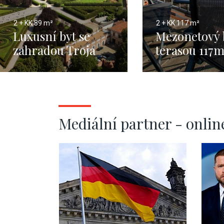
2 + KK
89 m²
2 + KK
117 m²
Luxusní byt se
Mezonetový 
zahradou Troja
terasou 117
Mediální partner - onlin