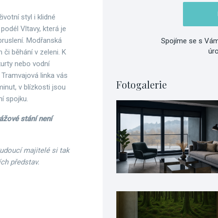
ivotní styl i klidné
podél Vltavy, která je
e bruslení. Modřanská
Spojíme se s Vám
úr
či běhání v zeleni. K
 kurty nebo vodní
 Tramvajová linka vás
Fotogalerie
ut, v blízkosti jsou
í spojku.
ážové stání není
Budoucí majitelé si tak
ích představ.