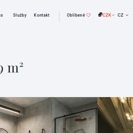
CZK
CZ
ás
Služby
Kontakt
Oblíbené
9 m²