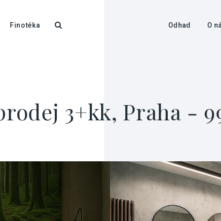
Finotéka
Odhad
O n
prodej 3+kk, Praha - 9