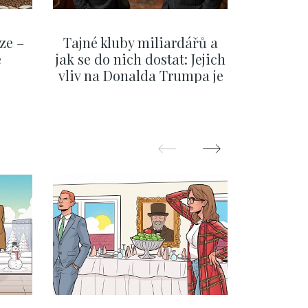
ze –
Tajné kluby miliardářů a
Na f
e
jak se do nich dostat: Jejich
migra
vliv na Donalda Trumpa je
situace 
nejasný
migra
pom
Oka
ZOBRAZIT DALŠÍ
Z