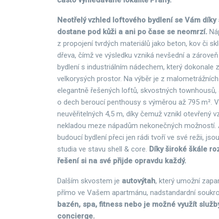
často vyhledávané lokalitě Prahy.
Neotřelý vzhled loftového bydlení se Vám díky 
dostane pod kůži a ani po čase se neomrzí.
Ná
z propojení tvrdých materiálů jako beton, kov či s
dřeva, čímž ve výsledku vzniká nevšední a zároveň
bydlení s industriálním nádechem, který dokonale
velkorysých prostor. Na výběr je z malometrážních
elegantně řešených loftů, skvostných townhousů,
o dech beroucí penthousy s výměrou až 795 m². 
neuvěřitelných 4,5 m, díky čemuž vznikl otevřený v
nekladou meze nápadům nekonečných možností. A p
budoucí bydlení přeci jen rádi tvoří ve své režii, jso
studia ve stavu shell & core.
Díky široké škále r
řešení si na své přijde opravdu každý.
Dalším skvostem je
autovýtah
, který umožní zapa
přímo ve Vašem apartmánu, nadstandardní souk
bazén, spa, fitness nebo je možné využít služb
concierge.