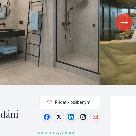
Přidat k oblíbeným
ádání
cena na vyžádání