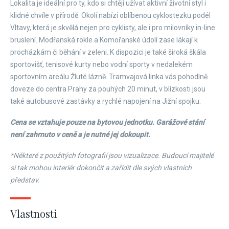
Lokalita je ideální pro ty, kdo si chtějí užívat aktivní životní styl i
klidné chvíle v přírodě. Okolí nabízí oblíbenou cyklostezku podél
Vltavy, která je skvělá nejen pro cyklisty, ale i pro milovníky in-line
bruslení. Modřanská rokle a Komořanské údolí zase lákají k
procházkám či běhání v zeleni. K dispozici je také široká škála
sportovišť, tenisové kurty nebo vodní sporty v nedalekém
sportovním areálu Žluté lázně. Tramvajová linka vás pohodlně
doveze do centra Prahy za pouhých 20 minut, v blízkosti jsou
také autobusové zastávky a rychlé napojení na Jižní spojku.
Cena se vztahuje pouze na bytovou jednotku. Garážové stání
není zahrnuto v ceně a je nutné jej dokoupit.
*Některé z použitých fotografií jsou vizualizace. Budoucí majitelé
si tak mohou interiér dokončit a zařídit dle svých vlastních
představ.
Vlastnosti