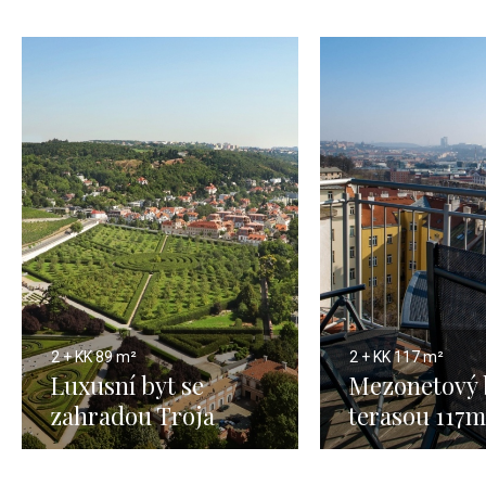
2 + KK
89 m²
2 + KK
117 m²
Luxusní byt se
Mezonetový 
zahradou Troja
terasou 117m