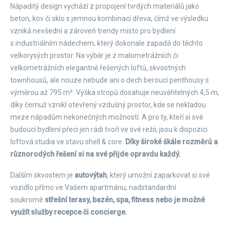
Nápaditý design vychází z propojení tvrdých materiálů jako
beton, kov či sklo s jemnou kombinací dřeva, čímž ve výsledku
vzniká nevšední a zároveň trendy místo pro bydlení
s industriálním nádechem, který dokonale zapadá do těchto
velkorysých prostor. Na výběr je z malometrážních či
velkometrážních elegantně řešených loftů, skvostných
townhousů, ale nouze nebude ani o dech beroucí penthousy s
výměrou až 795 m². Výška stropů dosahuje neuvěřitelných 4,5 m,
díky čemuž vznikl otevřený vzdušný prostor, kde se nekladou
meze nápadům nekonečných možností. A pro ty, kteří si své
budoucí bydlení přeci jen rádi tvoří ve své režii, jsou k dispozici
loftová studia ve stavu shell & core.
Díky široké škále rozměrů a
různorodých řešení si na své přijde opravdu každý.
Dalším skvostem je
autovýtah
, který umožní zaparkovat si své
vozidlo přímo ve Vašem apartmánu, nadstandardní
soukromé
střešní terasy, bazén, spa, fitness nebo je možné
využít služby recepce či concierge.