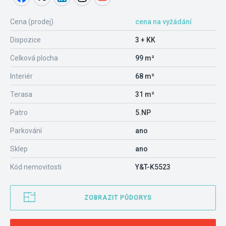
Cena (prodej)
cena na vyžádání
Dispozice
3 + KK
Celková plocha
99 m²
Interiér
68 m²
Terasa
31 m²
Patro
5.NP
Parkování
ano
Sklep
ano
Kód nemovitosti
Y&T-K5523
ZOBRAZIT PŮDORYS