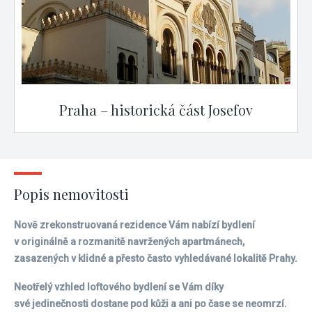
Praha – historická část Josefov
Popis nemovitosti
Nově zrekonstruovaná rezidence Vám nabízí bydlení
v originálně a rozmanitě navržených apartmánech,
zasazených v klidné a přesto často vyhledávané lokalitě Prahy.
Neotřelý vzhled loftového bydlení se Vám díky
své jedinečnosti dostane pod kůži a ani po čase se neomrzí.