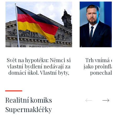
Svět na hypotéku: Němci si
Trh vnímá dě
vlastní bydlení nedávají za
jako proinflač
domácí úkol. Vlastní byty,
ponechali 
kde bydlí někdo jiný
červnových 
ZOBRAZIT DALŠÍ
ZOBRAZIT
Realitní komiks
Supermakléřky