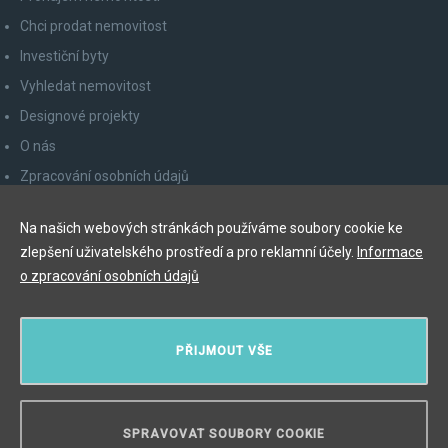
Chci prodat nemovitost
Investiční byty
Vyhledat nemovitost
Designové projekty
O nás
Zpracování osobních údajů
Poučení spotřebitele
Na našich webových stránkách používáme soubory cookie ke
Odhlášení z newsletteru
zlepšení uživatelského prostředí a pro reklamní účely.
Informace
Kontakty
o zpracování osobních údajů
Y&T Luxury Property Prague Czech Republic s.r.o.
PŘIJMOUT VŠE
Elišky Krásnohorské 123/10, 110 00 Praha 1
Myslíková 245/3, 110 00 Praha 1
IČ: 29055113
SPRAVOVAT SOUBORY COOKIE