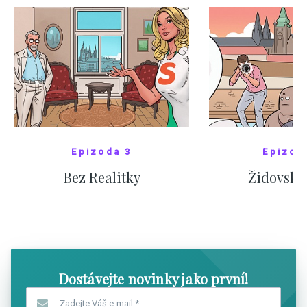
Epizoda 3
Epizod
Bez Realitky
Židovské
SHOW COMICS
SHOW CO
Dostávejte novinky jako první!
Zadejte Váš e-mail
*