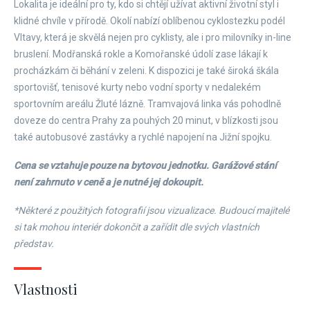
Lokalita je ideální pro ty, kdo si chtějí užívat aktivní životní styl i
klidné chvíle v přírodě. Okolí nabízí oblíbenou cyklostezku podél
Vltavy, která je skvělá nejen pro cyklisty, ale i pro milovníky in-line
bruslení. Modřanská rokle a Komořanské údolí zase lákají k
procházkám či běhání v zeleni. K dispozici je také široká škála
sportovišť, tenisové kurty nebo vodní sporty v nedalekém
sportovním areálu Žluté lázně. Tramvajová linka vás pohodlně
doveze do centra Prahy za pouhých 20 minut, v blízkosti jsou
také autobusové zastávky a rychlé napojení na Jižní spojku.
Cena se vztahuje pouze na bytovou jednotku. Garážové stání
není zahrnuto v ceně a je nutné jej dokoupit.
*Některé z použitých fotografií jsou vizualizace. Budoucí majitelé
si tak mohou interiér dokončit a zařídit dle svých vlastních
představ.
Vlastnosti