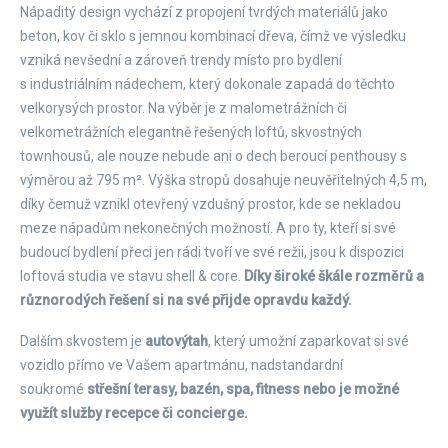
Nápaditý design vychází z propojení tvrdých materiálů jako
beton, kov či sklo s jemnou kombinací dřeva, čímž ve výsledku
vzniká nevšední a zároveň trendy místo pro bydlení
s industriálním nádechem, který dokonale zapadá do těchto
velkorysých prostor. Na výběr je z malometrážních či
velkometrážních elegantně řešených loftů, skvostných
townhousů, ale nouze nebude ani o dech beroucí penthousy s
výměrou až 795 m². Výška stropů dosahuje neuvěřitelných 4,5 m,
díky čemuž vznikl otevřený vzdušný prostor, kde se nekladou
meze nápadům nekonečných možností. A pro ty, kteří si své
budoucí bydlení přeci jen rádi tvoří ve své režii, jsou k dispozici
loftová studia ve stavu shell & core.
Díky široké škále rozměrů a
různorodých řešení si na své přijde opravdu každý.
Dalším skvostem je
autovýtah
, který umožní zaparkovat si své
vozidlo přímo ve Vašem apartmánu, nadstandardní
soukromé
střešní terasy, bazén, spa, fitness nebo je možné
využít služby recepce či concierge.