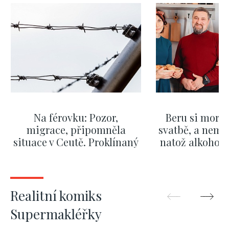
Na férovku: Pozor,
Beru si morm
migrace, připomněla
svatbě, a nemů
situace v Ceutě. Proklínaný
natož alkohol.
migrační pakt Česku
pozor i na p
pomáhá více než
Okamurova videa
ZOBRAZIT DALŠÍ
ZOBRAZIT
Realitní komiks
Supermakléřky