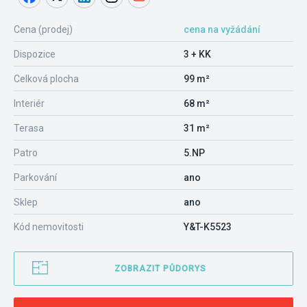
Cena (prodej)
cena na vyžádání
Dispozice
3 + KK
Celková plocha
99 m²
Interiér
68 m²
Terasa
31 m²
Patro
5.NP
Parkování
ano
Sklep
ano
Kód nemovitosti
Y&T-K5523
ZOBRAZIT PŮDORYS