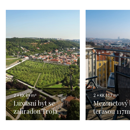
2 + KK
89 m²
2 + KK
117 m²
Luxusní byt se
Mezonetový 
zahradou Troja
terasou 117m