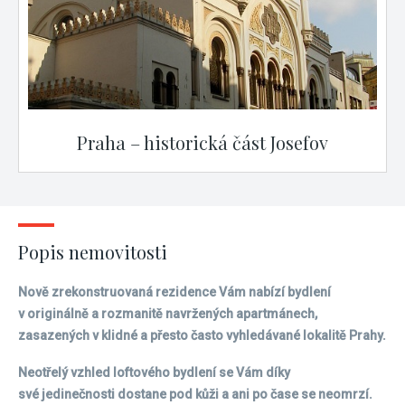
Praha – historická část Josefov
Popis nemovitosti
Nově zrekonstruovaná rezidence Vám nabízí bydlení
v originálně a rozmanitě navržených apartmánech,
zasazených v klidné a přesto často vyhledávané lokalitě Prahy.
Neotřelý vzhled loftového bydlení se Vám díky
své jedinečnosti dostane pod kůži a ani po čase se neomrzí.