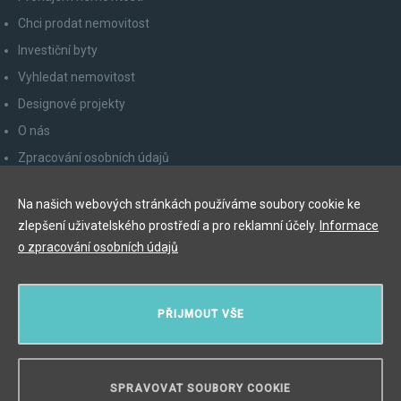
Chci prodat nemovitost
Investiční byty
Vyhledat nemovitost
Designové projekty
O nás
Zpracování osobních údajů
Poučení spotřebitele
Na našich webových stránkách používáme soubory cookie ke
Odhlášení z newsletteru
zlepšení uživatelského prostředí a pro reklamní účely.
Informace
Kontakty
o zpracování osobních údajů
Y&T Luxury Property Prague Czech Republic s.r.o.
PŘIJMOUT VŠE
Elišky Krásnohorské 123/10, 110 00 Praha 1
Myslíková 245/3, 110 00 Praha 1
IČ: 29055113
SPRAVOVAT SOUBORY COOKIE