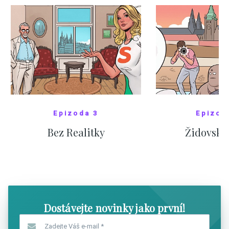
Epizoda 3
Epizod
Bez Realitky
Židovské
SHOW COMICS
SHOW CO
Dostávejte novinky jako první!
Zadejte Váš e-mail
*