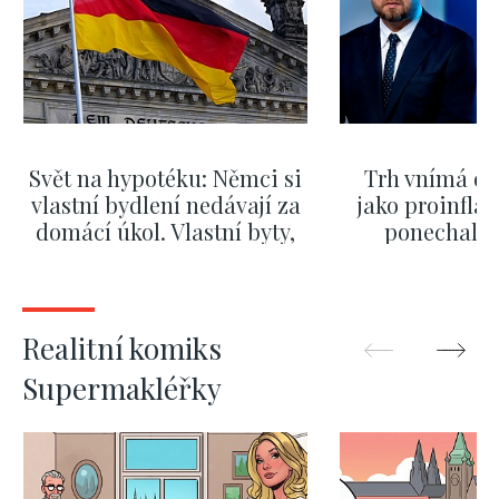
Svět na hypotéku: Němci si
Trh vnímá dě
vlastní bydlení nedávají za
jako proinflač
domácí úkol. Vlastní byty,
ponechali 
kde bydlí někdo jiný
červnových 
ZOBRAZIT DALŠÍ
ZOBRAZIT
Realitní komiks
Supermakléřky