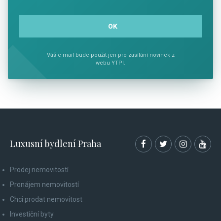
Váš e-mail bude použit jen pro zasílání novinek z
webu YTPI.
Luxusní bydlení Praha
Prodej nemovitostí
Pronájem nemovitostí
Chci prodat nemovitost
Investiční byty