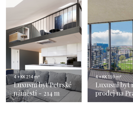
4 + KK
214 m²
4 + KK
159 m²
Luxusní byt Petrské
Luxusní byt 
náměstí - 214 m
prodej na Pr
159m