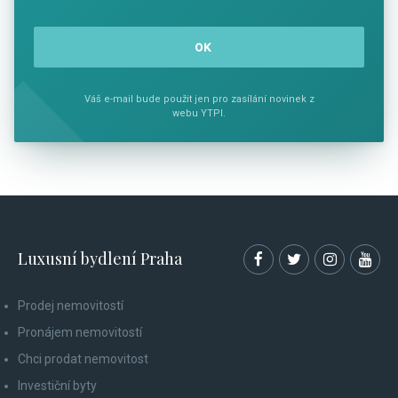
Váš e-mail bude použit jen pro zasílání novinek z
webu YTPI.
Luxusní bydlení Praha
Prodej nemovitostí
Pronájem nemovitostí
Chci prodat nemovitost
Investiční byty