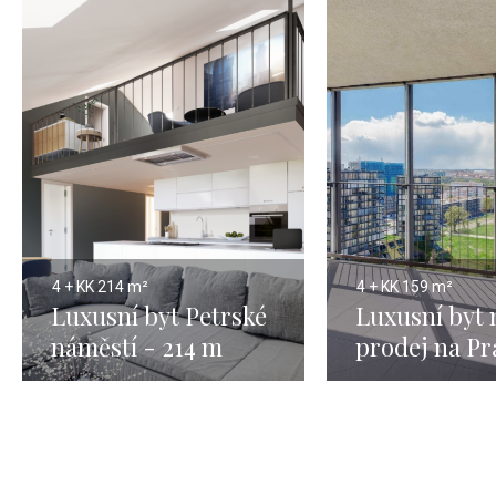
4 + KK
214 m²
4 + KK
159 m²
Luxusní byt Petrské
Luxusní byt 
náměstí - 214 m
prodej na Pr
159m