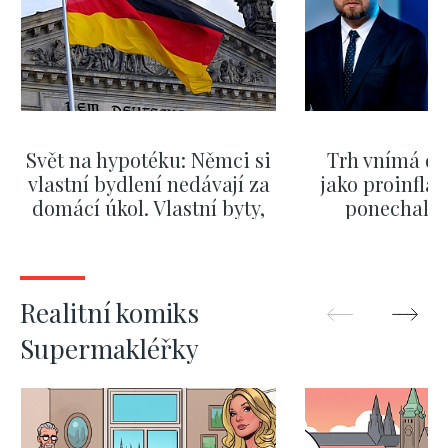
Svět na hypotéku: Němci si
Trh vnímá dě
vlastní bydlení nedávají za
jako proinflač
domácí úkol. Vlastní byty,
ponechali 
kde bydlí někdo jiný
červnových 
ZOBRAZIT DALŠÍ
ZOBRAZIT
Realitní komiks
Supermakléřky