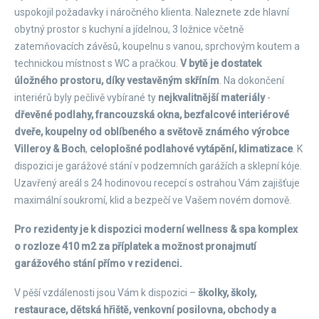
uspokojil požadavky i náročného klienta. Naleznete zde hlavní
obytný prostor s kuchyní a jídelnou, 3 ložnice včetně
zatemňovacích závěsů, koupelnu s vanou, sprchovým koutem a
technickou místnost s WC a pračkou.
V bytě je dostatek
úložného prostoru, díky vestavěným skříním
. Na dokončení
interiérů byly pečlivě vybírané ty
nejkvalitnější materiály
-
dřevěné podlahy, francouzská okna, bezfalcové interiérové
dveře, koupelny od oblíbeného a světově známého výrobce
Villeroy & Boch
,
celoplošné podlahové vytápění, klimatizace
. K
dispozici je garážové stání v podzemních garážích a sklepní kóje.
Uzavřený areál s 24 hodinovou recepcí s ostrahou Vám zajišťuje
maximální soukromí, klid a bezpečí ve Vašem novém domově.
Pro rezidenty je k dispozici moderní wellness & spa komplex
o rozloze 410 m2 za příplatek a možnost pronajmutí
garážového stání přímo v rezidenci.
V pěší vzdálenosti jsou Vám k dispozici –
školky, školy,
restaurace, dětská hřiště, venkovní posilovna, obchody a