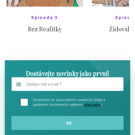
Epizoda 3
Epizod
Bez Realitky
Židovské
SHOW COMICS
SHOW CO
Dostávejte novinky jako první!
Zadejte Váš e-mail
*
Souhlasím se zpracováním osobních údajů a
zasíláním obchodních sdělení (
plné znění
)