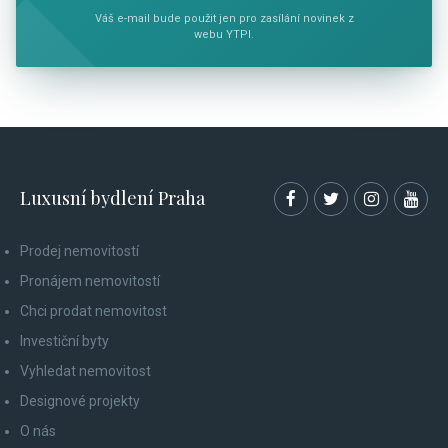
Váš e-mail bude použit jen pro zasílání novinek z
webu YTPI.
Luxusní bydlení Praha
Prodej nemovitostí
Pronájem nemovitostí
Chci prodat nemovitost
Investiční byty
Vyhledat nemovitost
Designové projekty
O nás