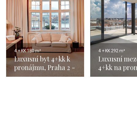
4 + KK
180 m²
4 + KK
292 m²
Luxusní byt 4+kk k
Luxusní mez
pronájmu, Praha 2 -
4+kk na pro
180 m²
Praha 5 - 29