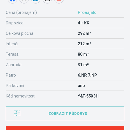
Cena (pronájem)
Pronajato
Dispozice
4 + KK
Celková plocha
292 m²
Interiér
212 m²
Terasa
80 m²
Zahrada
31 m²
Patro
6.NP, 7.NP
Parkování
ano
Kód nemovitosti
Y&T-55X3H
ZOBRAZIT PŮDORYS