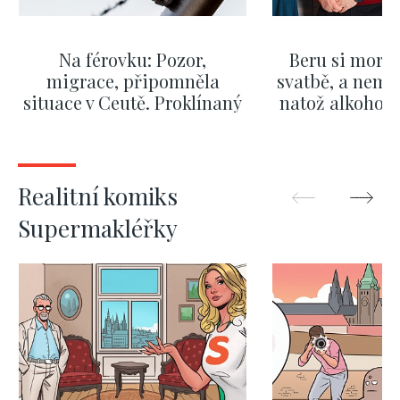
Na férovku: Pozor,
Beru si morm
migrace, připomněla
svatbě, a nemů
situace v Ceutě. Proklínaný
natož alkohol.
migrační pakt Česku
pozor i na p
pomáhá více než
Okamurova videa
ZOBRAZIT DALŠÍ
ZOBRAZIT
Realitní komiks
Supermakléřky