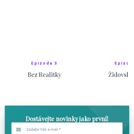
Epizoda 3
Epizod
Bez Realitky
Židovské
SHOW COMICS
SHOW CO
Dostávejte novinky jako první!
Zadejte Váš e-mail
*