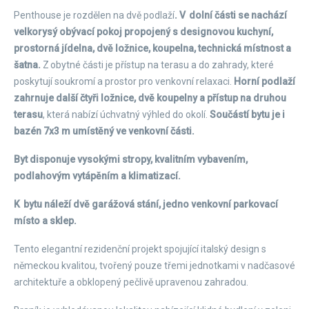
Penthouse je rozdělen na dvě podlaží
. V dolní části se nachází
velkorysý obývací pokoj propojený s designovou kuchyní,
prostorná jídelna, dvě ložnice, koupelna, technická místnost a
šatna.
Z obytné části je přístup na terasu a do zahrady, které
poskytují soukromí a prostor pro venkovní relaxaci.
Horní podlaží
zahrnuje další čtyři ložnice, dvě koupelny a přístup na druhou
terasu
, která nabízí úchvatný výhled do okolí.
Součástí bytu je i
bazén 7x3 m umístěný ve venkovní části.
Byt disponuje vysokými stropy, kvalitním vybavením,
podlahovým vytápěním a klimatizací.
K bytu náleží dvě garážová stání, jedno venkovní parkovací
místo a sklep.
Tento elegantní rezidenční projekt spojující italský design s
německou kvalitou, tvořený pouze třemi jednotkami v nadčasové
architektuře a obklopený pečlivě upravenou zahradou.