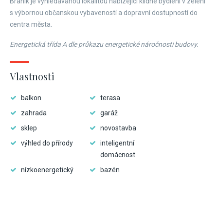
Braník je vyhledávanou lokalitou nabízející klidné bydlení v zeleni
s výbornou občanskou vybaveností a dopravní dostupností do
centra města.
Energetická třída A dle průkazu energetické náročnosti budovy.
Vlastnosti
balkon
terasa
zahrada
garáž
sklep
novostavba
výhled do přírody
inteligentní
domácnost
nízkoenergetický
bazén