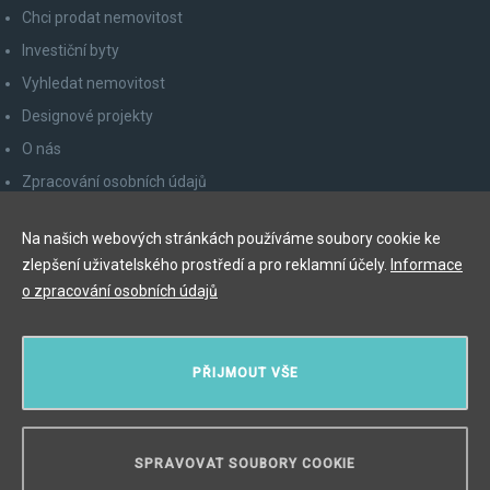
Chci prodat nemovitost
Investiční byty
Vyhledat nemovitost
Designové projekty
O nás
Zpracování osobních údajů
Poučení spotřebitele
Na našich webových stránkách používáme soubory cookie ke
Odhlášení z newsletteru
zlepšení uživatelského prostředí a pro reklamní účely.
Informace
Kontakty
o zpracování osobních údajů
Y&T Luxury Property Prague Czech Republic s.r.o.
PŘIJMOUT VŠE
Elišky Krásnohorské 123/10, 110 00 Praha 1
Myslíková 245/3, 110 00 Praha 1
IČ: 29055113
SPRAVOVAT SOUBORY COOKIE