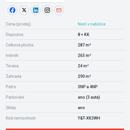
Cena (prodej)
Není v nabídce
Dispozice
8 + KK
Celková plocha
287 m²
Interiér
263 m²
Terasa
24 m²
Zahrada
290 m²
Patro
3NP a 4NP
Parkování
ano (3 auta)
Sklep
ano
Kód nemovitosti
Y&T-XK3WH