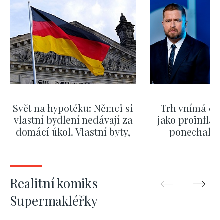
Svět na hypotéku: Němci si
Trh vnímá dě
vlastní bydlení nedávají za
jako proinflač
domácí úkol. Vlastní byty,
ponechali 
kde bydlí někdo jiný
červnových 
ZOBRAZIT DALŠÍ
ZOBRAZIT
Realitní komiks
Supermakléřky