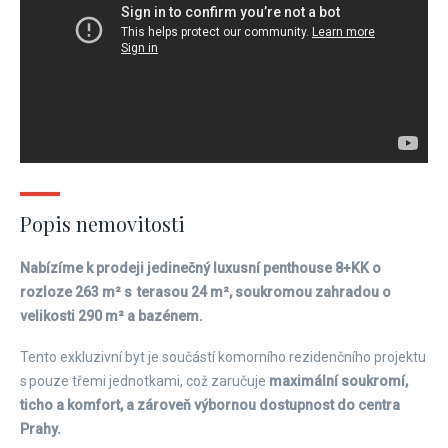
Popis nemovitosti
Nabízíme k prodeji jedinečný luxusní penthouse 8+KK o
rozloze 263 m² s terasou 24 m², soukromou zahradou o
velikosti 290 m² a bazénem.
Tento exkluzivní byt je součástí komorního rezidenčního projektu
s pouze třemi jednotkami, což zaručuje
maximální soukromí,
ticho a komfort, a zároveň výbornou dostupnost do centra
Prahy.