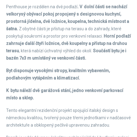
Penthouse je rozdělen na dvě podlaží
. V dolní části se nachází
velkorysý obývací pokoj propojený s designovou kuchyní,
prostorná jídelna, dvě ložnice, koupelna, technická místnost a
šatna.
Z obytné části je přístup na terasu a do zahrady, které
poskytují soukromí a prostor pro venkovní relaxaci.
Horní podlaží
zahrnuje další čtyři ložnice, dvě koupelny a přístup na druhou
terasu
, která nabízí úchvatný výhled do okolí.
Součástí bytu je i
bazén 7x3 m umístěný ve venkovní části.
Byt disponuje vysokými stropy, kvalitním vybavením,
podlahovým vytápěním a klimatizací.
K bytu náleží dvě garážová stání, jedno venkovní parkovací
místo a sklep.
Tento elegantní rezidenční projekt spojující italský design s
německou kvalitou, tvořený pouze třemi jednotkami v nadčasové
architektuře a obklopený pečlivě upravenou zahradou.