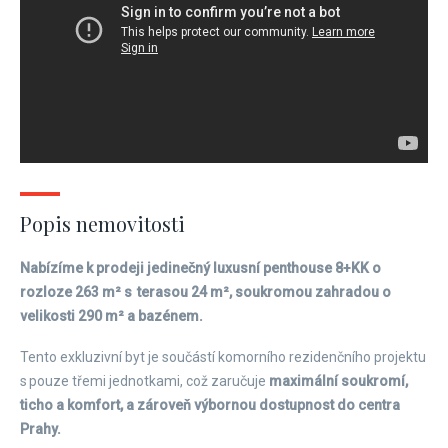
Popis nemovitosti
Nabízíme k prodeji jedinečný luxusní penthouse 8+KK o
rozloze 263 m² s terasou 24 m², soukromou zahradou o
velikosti 290 m² a bazénem.
Tento exkluzivní byt je součástí komorního rezidenčního projektu
s pouze třemi jednotkami, což zaručuje
maximální soukromí,
ticho a komfort, a zároveň výbornou dostupnost do centra
Prahy.