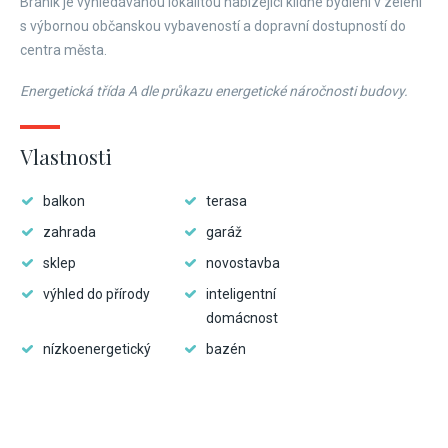
Braník je vyhledávanou lokalitou nabízející klidné bydlení v zeleni
s výbornou občanskou vybaveností a dopravní dostupností do
centra města.
Energetická třída A dle průkazu energetické náročnosti budovy.
Vlastnosti
balkon
terasa
zahrada
garáž
sklep
novostavba
výhled do přírody
inteligentní
domácnost
nízkoenergetický
bazén