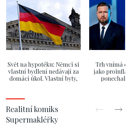
Svět na hypotéku: Němci si
Trh vnímá dě
vlastní bydlení nedávají za
jako proinflač
domácí úkol. Vlastní byty,
ponechali 
kde bydlí někdo jiný
červnových 
ZOBRAZIT DALŠÍ
ZOBRAZIT
Realitní komiks
Supermakléřky