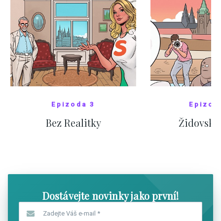
Epizoda 3
Epizod
Bez Realitky
Židovské
SHOW COMICS
SHOW CO
Dostávejte novinky jako první!
Zadejte Váš e-mail
*