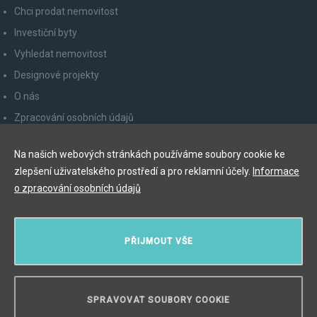
Chci prodat nemovitost
Investiční byty
Vyhledat nemovitost
Designové projekty
O nás
Zpracování osobních údajů
Poučení spotřebitele
Na našich webových stránkách používáme soubory cookie ke
Odhlášení z newsletteru
zlepšení uživatelského prostředí a pro reklamní účely.
Informace
Kontakty
o zpracování osobních údajů
Y&T Luxury Property Prague Czech Republic s.r.o.
PŘIJMOUT VŠE
Elišky Krásnohorské 123/10, 110 00 Praha 1
Myslíková 245/3, 110 00 Praha 1
IČ: 29055113
SPRAVOVAT SOUBORY COOKIE