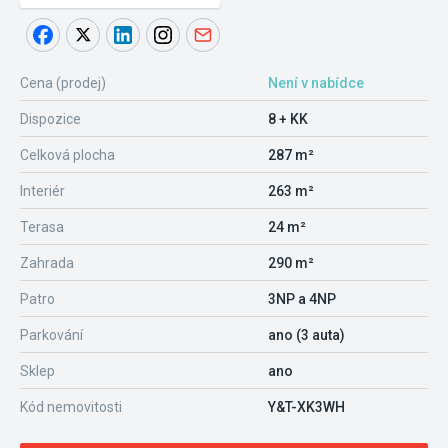
Cena (prodej)
Není v nabídce
Dispozice
8 + KK
Celková plocha
287 m²
Interiér
263 m²
Terasa
24 m²
Zahrada
290 m²
Patro
3NP a 4NP
Parkování
ano (3 auta)
Sklep
ano
Kód nemovitosti
Y&T-XK3WH