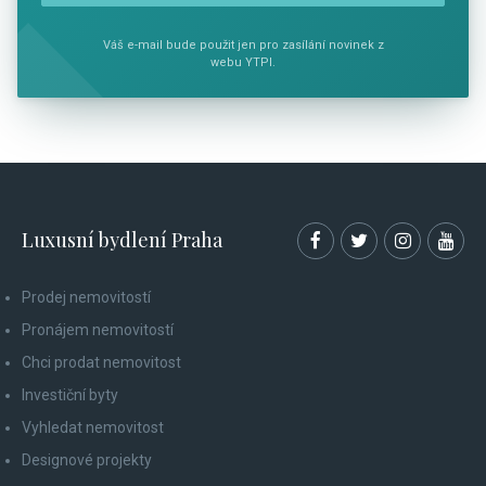
Váš e-mail bude použit jen pro zasílání novinek z
webu YTPI.
Luxusní bydlení Praha
Prodej nemovitostí
Pronájem nemovitostí
Chci prodat nemovitost
Investiční byty
Vyhledat nemovitost
Designové projekty