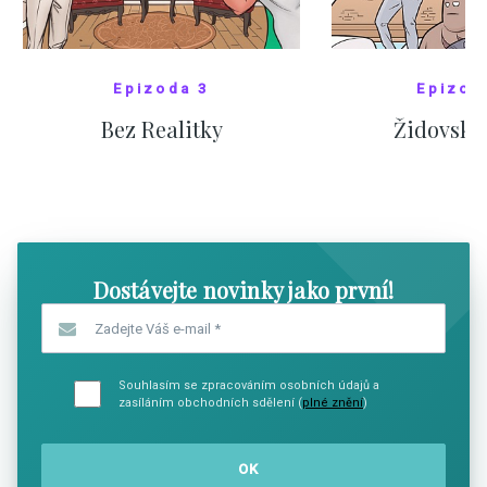
Epizoda 3
Epizod
Bez Realitky
Židovské
SHOW COMICS
SHOW CO
Dostávejte novinky jako první!
Zadejte Váš e-mail
*
Souhlasím se zpracováním osobních údajů a
zasíláním obchodních sdělení (
plné znění
)