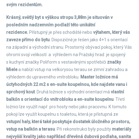
svým rezidentům.
Krásný, světlý byt s výškou stropu 3,88m je situován v
posledním nadzemním podlaží této unikátní
rezidence.
Přístupný je přes schodiště nebo
výtahem, který vás
zaveze přímo do bytu
. Dispozičně je řešen jako 4+1 s orientací
na západní a východní stranu. Prostorný obývací pokoj, který Vás
ohromí svojí velikostí a výhledem na Pražský hrad je spojený
s kuchyní značky Poliform s vestavěnými spotřebiči
značky
Miele
a nabízí vstup na velkorysou terasu se zimní zahradou a
výhledem do upraveného vnitrobloku.
Master ložnice má
úctyhodných 22 m2 s en-suite koupelnou, kde najdete vanu i
sprchový kout
. Druhá ložnice s východní orientací má
vlastní
balkón s orientací do vnitrobloku a en-suite koupelnu
. Třetí
ložnici lze využít např. pro hosty nebo jako pracovnu. K tomuto
pokoji lze využít koupelnu s toaletou, která je přístupná ze
vstupní haly, která také poskytuje dostatek úložného prostoru,
vstup na balkón a terasu
. Při rekonstrukci byly použity
materiály
nejvyšší kvality jako například dřevěná dubová podlaha, sanita