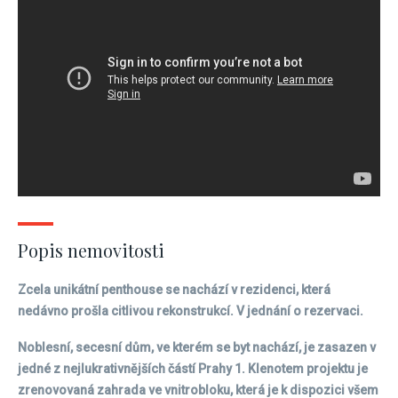
Popis nemovitosti
Zcela unikátní penthouse se nachází v rezidenci, která
nedávno prošla citlivou rekonstrukcí. V jednání o rezervaci.
Noblesní, secesní dům, ve kterém se byt nachází, je zasazen v
jedné z nejlukrativnějších částí Prahy 1. Klenotem projektu je
zrenovovaná zahrada ve vnitrobloku, která je k dispozici všem