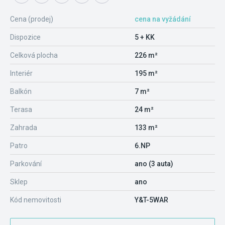
Cena (prodej)
cena na vyžádání
Dispozice
5 + KK
Celková plocha
226 m²
Interiér
195 m²
Balkón
7 m²
Terasa
24 m²
Zahrada
133 m²
Patro
6.NP
Parkování
ano (3 auta)
Sklep
ano
Kód nemovitosti
Y&T-5WAR