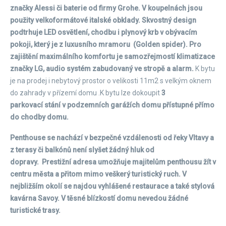
značky Alessi či baterie od firmy Grohe. V koupelnách jsou
použity velkoformátové italské obklady. Skvostný design
podtrhuje LED osvětlení, chodbu i plynový krb v obývacím
pokoji, který je z luxusního mramoru (Golden spider).
Pro
zajištění maximálního komfortu je samozřejmostí klimatizace
značky LG, audio systém zabudovaný ve stropě a alarm.
K bytu
je na prodej i nebytový prostor o velikosti 11m2 s velkým oknem
do zahrady v přízemí domu .K bytu lze dokoupit
3
parkovací stání v podzemních garážích domu přístupné přímo
do chodby domu.
Penthouse se nachází v bezpečné vzdálenosti od řeky Vltavy a
z terasy či balkónů není slyšet žádný hluk od
dopravy. Prestižní adresa umožňuje majitelům penthousu žít v
centru města a přitom mimo veškerý turistický ruch. V
nejbližším okolí se najdou vyhlášené restaurace a také stylová
kavárna Savoy. V těsné blízkostí domu nevedou žádné
turistické trasy.