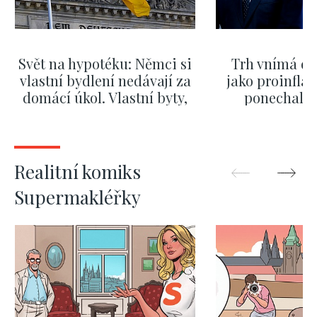
Svět na hypotéku: Němci si
Trh vnímá dě
vlastní bydlení nedávají za
jako proinflač
domácí úkol. Vlastní byty,
ponechali 
kde bydlí někdo jiný
červnových 
ZOBRAZIT DALŠÍ
ZOBRAZIT
Realitní komiks
Supermakléřky