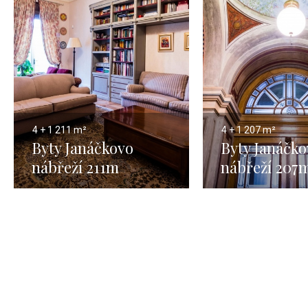
4 + 1
211 m²
4 + 1
207 m²
Byty Janáčkovo
Byty Janáčko
nábřeží 211m
nábřeží 207