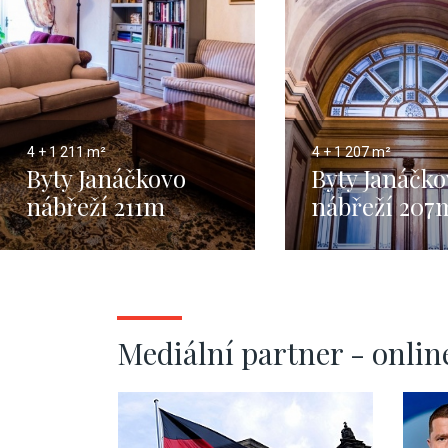
4 + 1
211 m²
4 + 1
207 m²
Byty Janáčkovo
Byty Janáčk
nábřeží 211m
nábřeží 207
Mediální partner - onlin