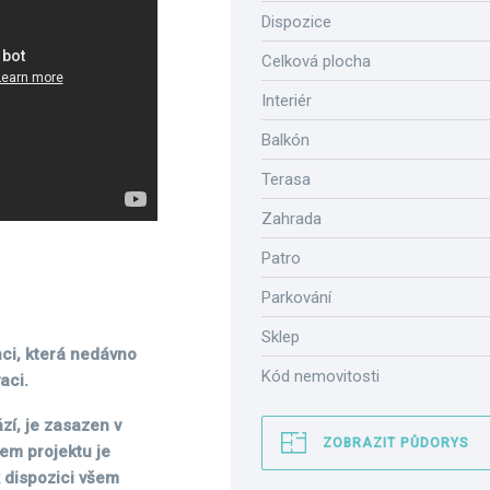
Dispozice
Celková plocha
Interiér
Balkón
Terasa
Zahrada
Patro
Parkování
Sklep
ci, která nedávno
Kód nemovitosti
aci.
zí, je zasazen v
ZOBRAZIT PŮDORYS
tem projektu je
k dispozici všem