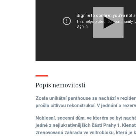
Popis nemovitosti
Zcela unikátní penthouse se nachází v reziden
prošla citlivou rekonstrukcí. V jednání o rezerv
Noblesní, secesní dům, ve kterém se byt nachá
jedné z nejlukrativnějších částí Prahy 1. Kleno
zrenovovaná zahrada ve vnitrobloku, která je 