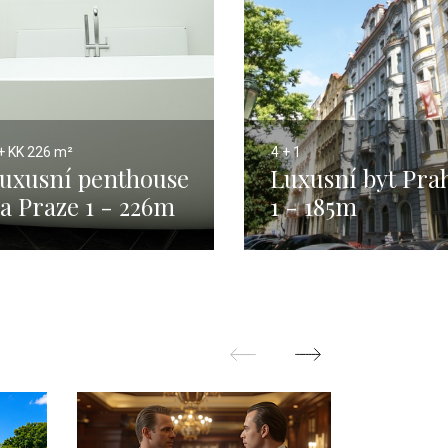
+ KK
226 m²
4 + 1
uxusní penthouse
Luxusní byt Pra
a Praze 1 - 226m
1 - 185m