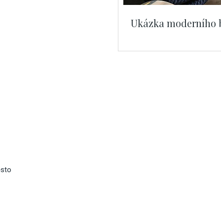
Ukázka moderního b
ěsto