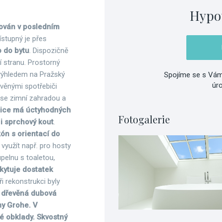
Hypo
tuován v posledním
ístupný je přes
o do bytu
. Dispozičně
í stranu. Prostorný
 výhledem na Pražský
Spojíme se s Vám
úr
avěnými spotřebiči
 se zimní zahradou a
nice má úctyhodných
Fotogalerie
i sprchový kout
.
kón s orientací do
ze využít např. pro hosty
pelnu s toaletou,
skytuje dostatek
Při rekonstrukci byly
ad dřevěná dubová
my Grohe. V
é obklady. Skvostný