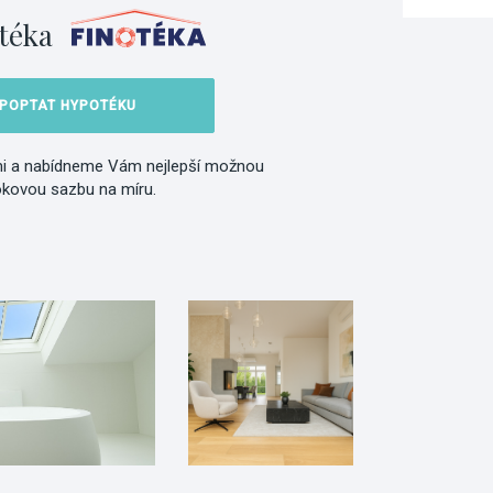
téka
POPTAT HYPOTÉKU
i a nabídneme Vám nejlepší možnou
okovou sazbu na míru.