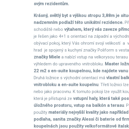
svým rezidentům.
Krásný, světlý byt s výškou stropu 3,88m je si
nadzemním podlaží této unikátní rezidence.
Př
schodiště nebo
výtahem, který vás zaveze přím
je řešen jako 4+1 s orientací na západní a východn
obývací pokoj, který Vás ohromí svojí velikostí a
hrad je spojený s kuchyní značky Poliform s vest
značky Miele
a nabízí vstup na velkorysou terasu
výhledem do upraveného vnitrobloku.
Master lož
22 m2 s en-suite koupelnou, kde najdete vanu 
Druhá ložnice s východní orientací má
vlastní bal
vnitrobloku a en-suite koupelnu
. Třetí ložnici l
nebo jako pracovnu. K tomuto pokoji lze využít kou
která je přístupná ze
vstupní haly, která také po
úložného prostoru, vstup na balkón a terasu
. 
použity
materiály nejvyšší kvality jako napříkl
podlaha, sanita značky Alessi či baterie od fir
koupelnách jsou použity velkoformátové italsk