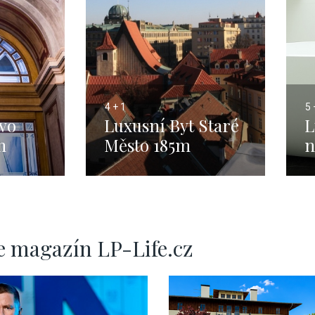
4 + 1
5 
ovo
Luxusní Byt Staré
L
m
Město 185m
n
e magazín LP-Life.cz