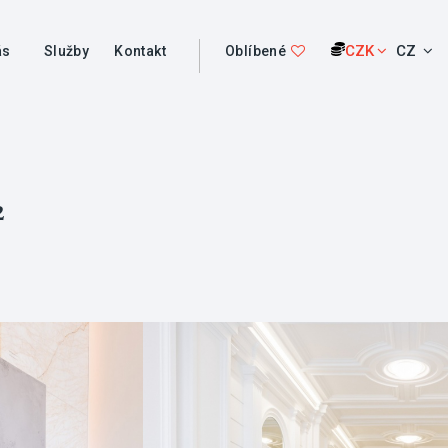
CZK
CZ
ás
Služby
Kontakt
Oblíbené
²