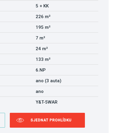
5 + KK
226 m²
195 m²
7 m²
24 m²
133 m²
6.NP
ano (3 auta)
ano
Y&T-5WAR
SJEDNAT PROHLÍDKU