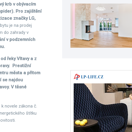
vý krb v obývacím
pider).
Pro zajištění
tizace značky LG,
bytu je na prodej
em do zahrady v
ání v podzemních
mu.
d řeky Vltavy a z
ravy. Prestižní
ntru města a přitom
lí se najdou
avoy. V těsné
 k novele zákona č.
nergetického štítku
vitosti.