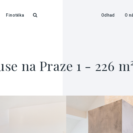
Finotéka
Odhad
O n
se na Praze 1 - 226 m