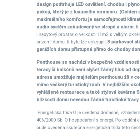
design podtrhuje LED osvětlení, chodbu i plyno
pokoji, který je z luxusního mramoru (Golden s
maximálního komfortu je samozřejmostí klima
audio systém zabudovaný ve stropě a alarm.
K 
i nebytový prostor o velikosti 11m2 s velkým okn
přízemí domu .K bytu lze dokoupit
3 parkovací st
garážích domu přístupné přímo do chodby do
Penthouse se nachází v bezpečné vzdálenosti o
terasy či balkónů není slyšet žádný hluk od dop
adresa umožňuje majitelům penthousu žít v ce
mimo veškerý turistický ruch. V nejbližším oko
vyhlášené restaurace a také stylová kavárna S
blízkostí domu nevedou žádné turistické trasy.
Energetická třída G je uvedena dočasně, vzhledem
406/2000 Sb. O hospodaření s energií. Po dodání e
bude uvedena skutečná energetická třída této nemo