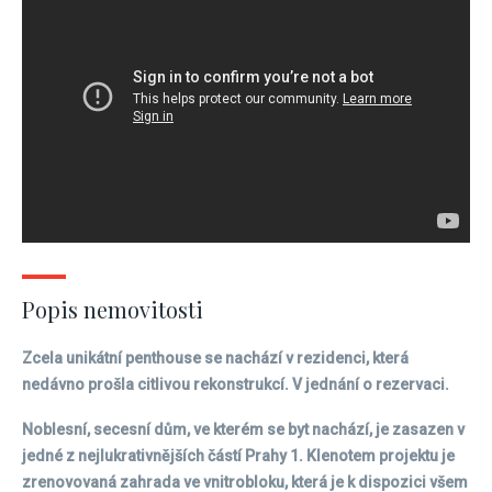
Popis nemovitosti
Zcela unikátní penthouse se nachází v rezidenci, která
nedávno prošla citlivou rekonstrukcí. V jednání o rezervaci.
Noblesní, secesní dům, ve kterém se byt nachází, je zasazen v
jedné z nejlukrativnějších částí Prahy 1. Klenotem projektu je
zrenovovaná zahrada ve vnitrobloku, která je k dispozici všem