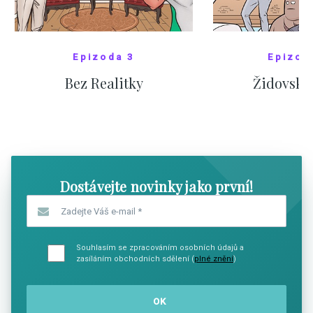
Epizoda 3
Epizod
Bez Realitky
Židovské
SHOW COMICS
SHOW CO
Dostávejte novinky jako první!
Zadejte Váš e-mail
*
Souhlasím se zpracováním osobních údajů a
zasíláním obchodních sdělení (
plné znění
)