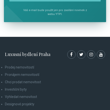
Váš e-mail bude použit jen pro zasílání novinek z
webu YTPI.
Luxusní bydlení Praha
Prodej nemovitostí
Pronájem nemovitostí
Chci prodat nemovitost
Investiční byty
Vyhledat nemovitost
Designové projekty