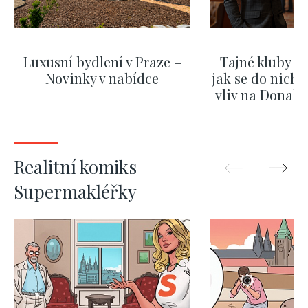
Luxusní bydlení v Praze –
Tajné kluby m
Novinky v nabídce
jak se do nich d
vliv na Donald
nejas
ZOBRAZIT DALŠÍ
ZOBRAZIT
Realitní komiks
Supermakléřky