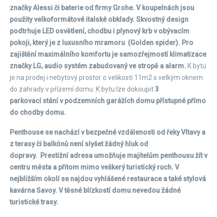
značky Alessi či baterie od firmy Grohe. V koupelnách jsou
použity velkoformátové italské obklady. Skvostný design
podtrhuje LED osvětlení, chodbu i plynový krb v obývacím
pokoji, který je z luxusního mramoru (Golden spider).
Pro
zajištění maximálního komfortu je samozřejmostí klimatizace
značky LG, audio systém zabudovaný ve stropě a alarm.
K bytu
je na prodej i nebytový prostor o velikosti 11m2 s velkým oknem
do zahrady v přízemí domu .K bytu lze dokoupit
3
parkovací stání v podzemních garážích domu přístupné přímo
do chodby domu.
Penthouse se nachází v bezpečné vzdálenosti od řeky Vltavy a
z terasy či balkónů není slyšet žádný hluk od
dopravy. Prestižní adresa umožňuje majitelům penthousu žít v
centru města a přitom mimo veškerý turistický ruch. V
nejbližším okolí se najdou vyhlášené restaurace a také stylová
kavárna Savoy. V těsné blízkostí domu nevedou žádné
turistické trasy.