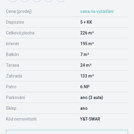
Cena (prodej)
cena na vyžádání
Dispozice
5 + KK
Celková plocha
226 m²
Interiér
195 m²
Balkón
7 m²
Terasa
24 m²
Zahrada
133 m²
Patro
6.NP
Parkování
ano (3 auta)
Sklep
ano
Kód nemovitosti
Y&T-5WAR