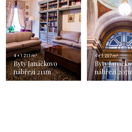
4 + 1
211 m²
4 + 1
207 m²
Byty Janáčkovo
Byty Janáčko
nábřeží 211m
nábřeží 207