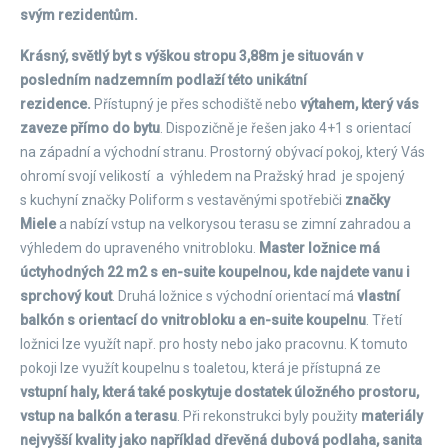
svým rezidentům.
Krásný, světlý byt s výškou stropu 3,88m je situován v
posledním nadzemním podlaží této unikátní
rezidence.
Přístupný je přes schodiště nebo
výtahem, který vás
zaveze přímo do bytu
. Dispozičně je řešen jako 4+1 s orientací
na západní a východní stranu. Prostorný obývací pokoj, který Vás
ohromí svojí velikostí a výhledem na Pražský hrad je spojený
s kuchyní značky Poliform s vestavěnými spotřebiči
značky
Miele
a nabízí vstup na velkorysou terasu se zimní zahradou a
výhledem do upraveného vnitrobloku.
Master ložnice má
úctyhodných 22 m2 s en-suite koupelnou, kde najdete vanu i
sprchový kout
. Druhá ložnice s východní orientací má
vlastní
balkón s orientací do vnitrobloku a en-suite koupelnu
. Třetí
ložnici lze využít např. pro hosty nebo jako pracovnu. K tomuto
pokoji lze využít koupelnu s toaletou, která je přístupná ze
vstupní haly, která také poskytuje dostatek úložného prostoru,
vstup na balkón a terasu
. Při rekonstrukci byly použity
materiály
nejvyšší kvality jako například dřevěná dubová podlaha, sanita