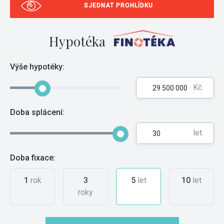
SJEDNAT PROHLÍDKU
Hypotéka
Výše hypotéky:
Kč
Doba splácení:
let
Doba fixace:
1
rok
3
5
let
10
let
roky