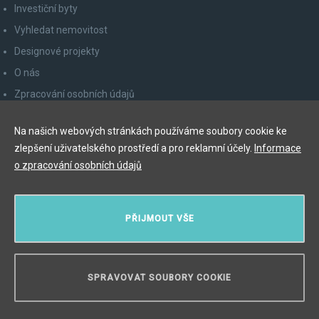
Investiční byty
Vyhledat nemovitost
Designové projekty
O nás
Zpracování osobních údajů
Poučení spotřebitele
Na našich webových stránkách používáme soubory cookie ke
Odhlášení z newsletteru
zlepšení uživatelského prostředí a pro reklamní účely.
Informace
Kontakty
o zpracování osobních údajů
Y&T Luxury Property Prague Czech Republic s.r.o.
PŘIJMOUT VŠE
Elišky Krásnohorské 123/10, 110 00 Praha 1
Myslíková 245/3, 110 00 Praha 1
IČ: 29055113
SPRAVOVAT SOUBORY COOKIE
POTŘEBUJETE PORADIT?
Copyright © 2026, Y&T Luxury Property.