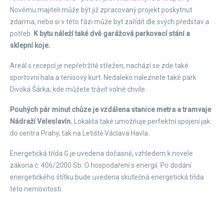
Novému majiteli může být již zpracovaný projekt poskytnut
zdarma, nebo si v této fázi může byt zařídit dle svých představ a
potřeb.
K bytu náleží také dvě garážová parkovací stání a
sklepní koje.
Areál s recepcí je nepřetržitě střežen, nachází se zde také
sportovní hala a tenisový kurt. Nedaleko naleznete také park
Divoká Šárka, kde můžete trávit volné chvíle.
Pouhých pár minut chůze je vzdálena stanice metra a tramvaje
Nádraží Veleslavín.
Lokalita také umožňuje perfektní spojení jak
do centra Prahy, tak na Letiště Václava Havla.
Energetická třída G je uvedena dočasně, vzhledem k novele
zákona č. 406/2000 Sb. O hospodaření s energií. Po dodání
energetického štítku bude uvedena skutečná energetická třída
této nemovitosti.