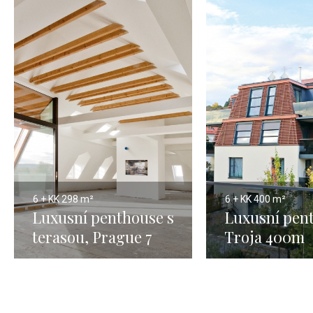
6 + KK
298 m²
6 + KK
400 m²
Luxusní penthouse s
Luxusní pen
terasou, Prague 7
Troja 400m
Troja - 341m