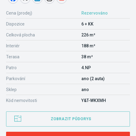
Cena (prodej)
Rezervováno
Dispozice
6 + KK
Celková plocha
226 m²
Interiér
188 m²
Terasa
38 m²
Patro
4.NP
Parkování
ano (2 auta)
Sklep
ano
Kód nemovitosti
Y&T-WKXMH
ZOBRAZIT PŮDORYS