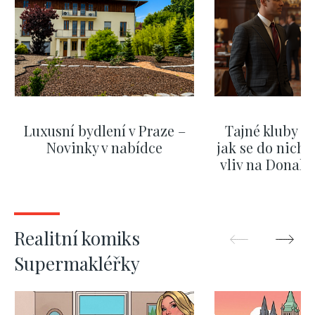
Luxusní bydlení v Praze –
Tajné kluby m
Novinky v nabídce
jak se do nich d
vliv na Donald
nejas
ZOBRAZIT DALŠÍ
ZOBRAZIT
Realitní komiks
Supermakléřky