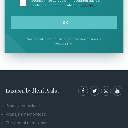
Souhlasím se zpracováním osobních údajů a
zasíláním obchodních sdělení (
plné znění
)
Váš e-mail bude použit jen pro zasílání novinek z
webu YTPI.
Luxusní bydlení Praha
Prodej nemovitostí
Pronájem nemovitostí
Chci prodat nemovitost