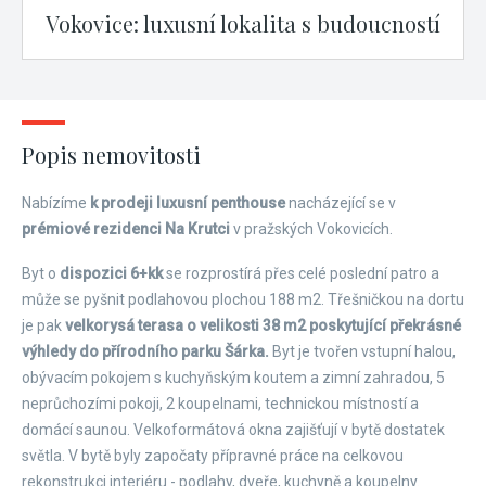
Vokovice: luxusní lokalita s budoucností
Popis nemovitosti
Nabízíme
k prodeji luxusní penthouse
nacházející se v
prémiové rezidenci Na Krutci
v pražských Vokovicích.
Byt o
dispozici 6+kk
se rozprostírá přes celé poslední patro a
může se pyšnit podlahovou plochou 188 m2. Třešničkou na dortu
je pak
velkorysá terasa o velikosti 38 m2 poskytující překrásné
výhledy do přírodního parku Šárka.
Byt je tvořen vstupní halou,
obývacím pokojem s kuchyňským koutem a zimní zahradou, 5
neprůchozími pokoji, 2 koupelnami, technickou místností a
domácí saunou. Velkoformátová okna zajišťují v bytě dostatek
světla. V bytě byly započaty přípravné práce na celkovou
rekonstrukci interiéru - podlahy, dveře, kuchyně a koupelny.