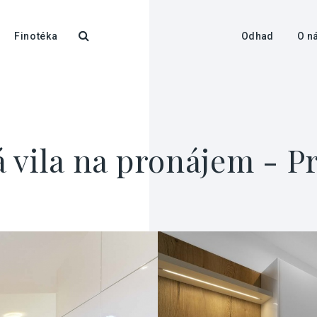
Finotéka
Odhad
O n
 vila na pronájem - P