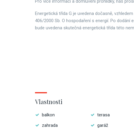
Pro více informací a domluvení prohlídky, nás pros
Energetická třída G je uvedena dočasně, vzhledem
406/2000 Sb. O hospodaření s energií. Po dodání e
bude uvedena skutečná energetická třída této nemo
Vlastnosti
balkon
terasa
zahrada
garáž