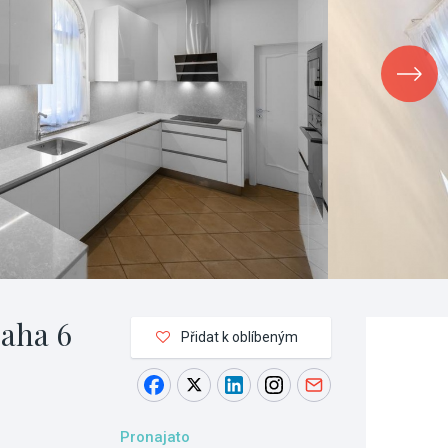
raha 6
Přidat k oblíbeným
Pronajato