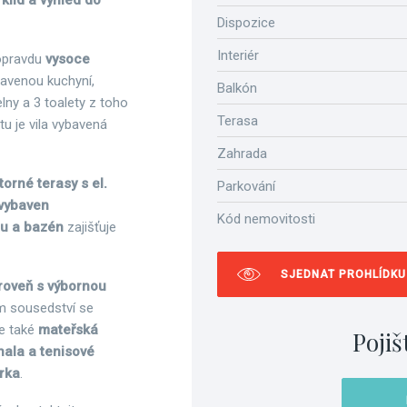
klid a výhled do
Dispozice
Interiér
opravdu
vysoce
bavenou kuchyní,
Balkón
ny a 3 toalety z toho
Terasa
u je vila vybavená
Zahrada
orné terasy s el.
Parkování
 vybaven
Kód nemovitosti
du a bazén
zajišťuje
SJEDNAT PROHLÍDKU
ároveň s výbornou
 sousedství se
e také
mateřská
Pojiš
hala a tenisové
rka
.