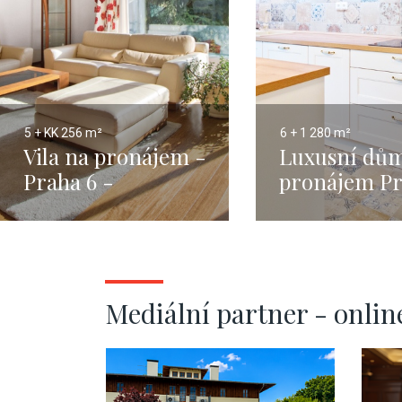
5 + KK
256 m²
6 + 1
280 m²
Vila na pronájem -
Luxusní dů
Praha 6 -
pronájem Pr
Hanspaulka - 256m
Suchdol - 2
Mediální partner - onlin