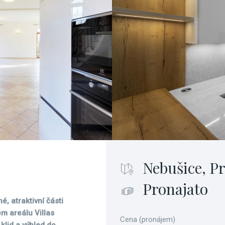
Nebušice, P
Pronajato
é, atraktivní části
ém areálu Villas
Cena (pronájem)