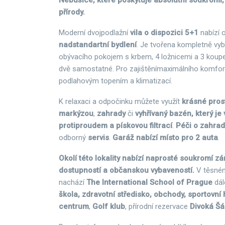
Nebušice, které poskytuje absolutní soukromí, 
přírody.
Moderní dvojpodlažní
vila o dispozici 5+1
nabízí 
nadstandartní bydlení
. Je tvořena kompletně vy
obývacího pokojem s krbem, 4 ložnicemi a 3 koupel
dvě samostatné. Pro zajištění
maximálního komfort
podlahovým topením a klimatizací.
K relaxaci a odpočinku můžete využít
krásné prost
markýzou
,
zahrady
či
vyhřívaný bazén, který je
protiproudem a pískovou filtrací
.
Péči o zahra
odborný
servis
.
Garáž nabízí místo pro 2 auta
.
Okolí této lokality nabízí naprosté soukromí z
dostupností a občanskou vybaveností.
V těsném
nachází
The International School of Prague
dál
škola, zdravotní středisko, obchody, sportovní 
centrum
,
Golf klub
, přírodní rezervace
Divoká Šá