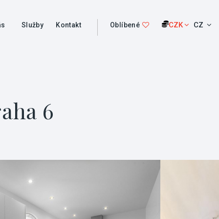
CZK
CZ
ás
Služby
Kontakt
Oblíbené
raha 6