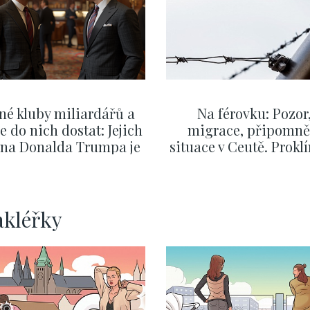
né kluby miliardářů a
Na férovku: Pozor
se do nich dostat: Jejich
migrace, připomně
v na Donalda Trumpa je
situace v Ceutě. Prokl
nejasný
migrační pakt Čes
pomáhá více než
Okamurova videa
ZOBRAZIT DALŠÍ
ZOBRAZIT DALŠÍ
akléřky