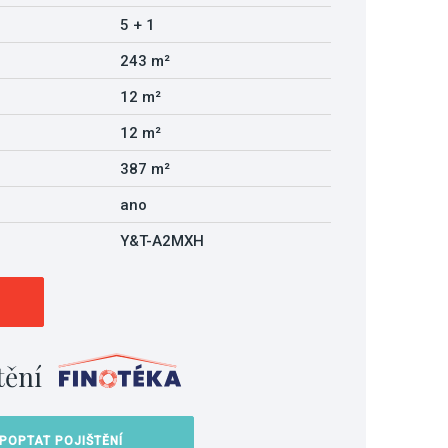
5 + 1
243 m²
12 m²
12 m²
387 m²
ano
Y&T-A2MXH
tění
POPTAT POJIŠTĚNÍ