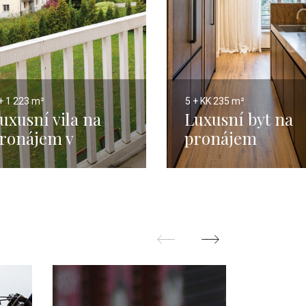
+ 1
223 m²
5 + KK
235 m²
uxusní vila na
Luxusní byt na
ronájem v
pronájem
ebušicích-223m2
Smetanovo
nábřeží 235m