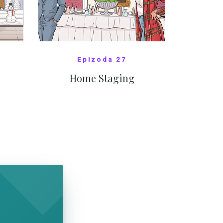
Epizoda 27
Home Staging
10
SHOW COMICS