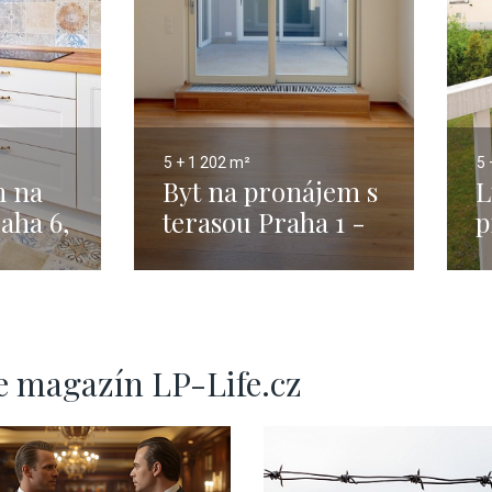
5 + 1
202 m²
5 
m na
Byt na pronájem s
L
aha 6,
terasou Praha 1 -
p
80 m²
202m
N
e magazín LP-Life.cz