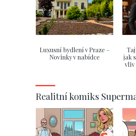
Luxusní bydlení v Praze –
Taj
Novinky v nabídce
jak 
vli
ZOBRAZIT DALŠÍ
Realitní komiks Superm