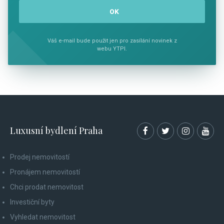
Váš e-mail bude použit jen pro zasílání novinek z
webu YTPI.
Luxusní bydlení Praha
Prodej nemovitostí
Pronájem nemovitostí
Chci prodat nemovitost
Investiční byty
Vyhledat nemovitost