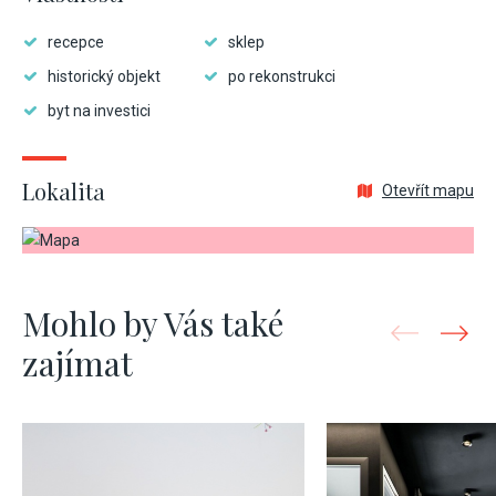
recepce
sklep
historický objekt
po rekonstrukci
byt na investici
Lokalita
Otevřít mapu
Mohlo by Vás také
zajímat