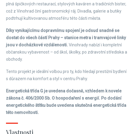
plná špičkových restaurací, stylových kaváren a tradičních bister,
což z Vinohrad činí gastronomický ráj. Divadla, galerie a butiky
podtrhují kultivovanou atmosféru této části města.
Díky vynikajícímu dopravnímu spojení je odsud snadné se
dostat do všech částí Prahy – stanice metra i tramvajové linky
jsou v docházkové vzdálenosti.
Vinohrady nabízí i kompletní
občanskou vybavenost – od škol, školky, po zdravotní střediska a
obchody.
Tento projekt je ideální volbou pro ty, kdo hledají prestižní bydlení
s důrazem na komfort a styl v centru Prahy.
Energetická třída G je uvedena dočasně, vzhledem k novele
zákona č. 406/2000 Sb. O hospodaření s energií. Po dodání
energetického štítku bude uvedena skutečná energetická třída
této nemovitosti.
Vlastnosti