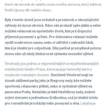
které vás dovede do vašeho zcela nového domova, který čeká na
finální úpravy dle vašeho vkusu.
Byty v tomto domě jsou vzdušné a prostorné, s okouzlujícími
výhledy do korun stromů. Ráno vás probudí zpěv ptáků a večer
můžete relaxovat na společném dvoře, kde je k dispozici
příjemné posezení s grilem. Pro dokonalou relaxaci můžete
využít soukromou saunu, nebo si užít klid v zahradní části,
která je ideální pro odpočinek. Díky pečlivě promyšlené poloze
domu vám už nikdy žádná nová výstavba nezastíní výhled.
Vinohrady jsou jednou z nejprestižnějších a nejvyhledávanějších
rezidenčních lokalit v Praze, která spojuje historický šarm s
moderním městským životem.
Rezidenti Vinohrad mají na
dosah oblíbené parky, jako je Riegrovy sady, kde můžete
sportovat, relaxovat s přáteli, nebo si vychutnat výhled na
panorama Prahy. Nedaleko je také Havlíčkovy sady, známé
svými vinicemi a jedinečnou Grébovkou, což je ideální místo
pro romantické procházky nebo posezení u vína.
Lokalita je