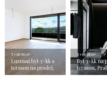
3 + KK
90 m²
3 + KK
98 m²
Luxusní byt 3+kk s
Byt 3+kk na 
terasou na prodej,
terasou, Prah
Praha 5 - 90m
98m