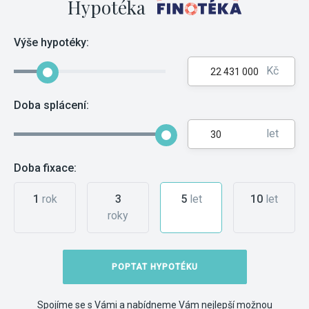
Hypotéka
Výše hypotéky:
Kč
Doba splácení:
let
Doba fixace:
1
rok
3
5
let
10
let
roky
POPTAT HYPOTÉKU
Spojíme se s Vámi a nabídneme Vám nejlepší možnou