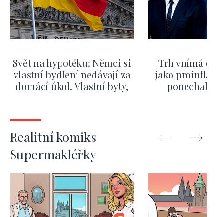
Svět na hypotéku: Němci si
Trh vnímá dě
vlastní bydlení nedávají za
jako proinflač
domácí úkol. Vlastní byty,
ponechali 
kde bydlí někdo jiný
červnových 
ZOBRAZIT DALŠÍ
ZOBRAZIT
Realitní komiks
Supermakléřky