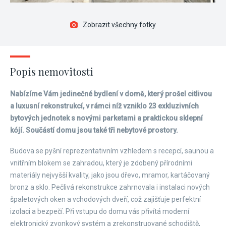
Zobrazit všechny fotky
Popis nemovitosti
Nabízíme Vám jedinečné bydlení v domě, který prošel citlivou
a luxusní rekonstrukcí, v rámci níž vzniklo 23 exkluzivních
bytových jednotek s novými parketami a praktickou sklepní
kójí. Součástí domu jsou také tři nebytové prostory.
Budova se pyšní reprezentativním vzhledem s recepcí, saunou a
vnitřním blokem se zahradou, který je zdobený přírodními
materiály nejvyšší kvality, jako jsou dřevo, mramor, kartáčovaný
bronz a sklo. Pečlivá rekonstrukce zahrnovala i instalaci nových
špaletových oken a vchodových dveří, což zajišťuje perfektní
izolaci a bezpečí. Při vstupu do domu vás přivítá moderní
elektronický zvonkový systém a zrekonstruované schodiště,