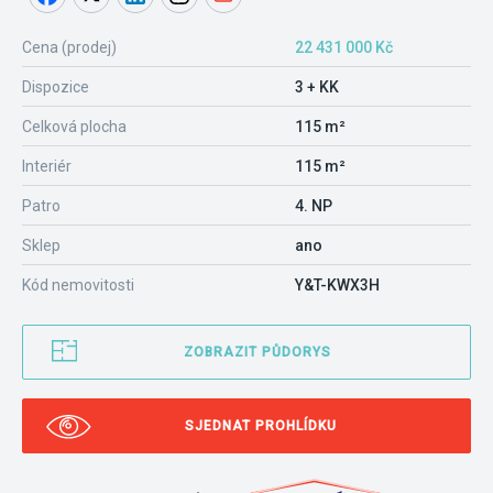
Cena (prodej)
22 431 000 Kč
Dispozice
3 + KK
Celková plocha
115 m²
Interiér
115 m²
Patro
4. NP
Sklep
ano
Kód nemovitosti
Y&T-KWX3H
ZOBRAZIT PŮDORYS
SJEDNAT PROHLÍDKU