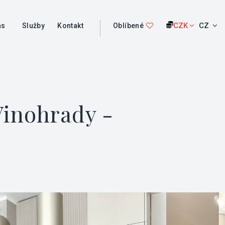
CZK
CZ
ás
Služby
Kontakt
Oblíbené
Vinohrady -