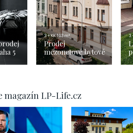
3 + KK
103 m²
3 
prodej
Prodej
L
aha 5
mezonetové bytové
p
jednotky 3+kk,
T
Praha 6 -
Střešovice - 103
m2
e magazín LP-Life.cz