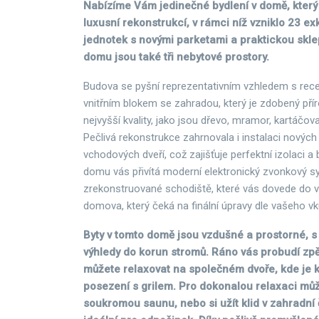
Nabízíme Vám jedinečné bydlení v domě, který p
luxusní rekonstrukcí, v rámci níž vzniklo 23 ex
jednotek s novými parketami a praktickou sklep
domu jsou také tři nebytové prostory.
Budova se pyšní reprezentativním vzhledem s rece
vnitřním blokem se zahradou, který je zdobený pří
nejvyšší kvality, jako jsou dřevo, mramor, kartáčov
Pečlivá rekonstrukce zahrnovala i instalaci novýc
vchodových dveří, což zajišťuje perfektní izolaci a 
domu vás přivítá moderní elektronický zvonkový s
zrekonstruované schodiště, které vás dovede do 
domova, který čeká na finální úpravy dle vašeho vk
Byty v tomto domě jsou vzdušné a prostorné, s
výhledy do korun stromů. Ráno vás probudí zpě
můžete relaxovat na společném dvoře, kde je k
posezení s grilem. Pro dokonalou relaxaci můž
soukromou saunu, nebo si užít klid v zahradní č