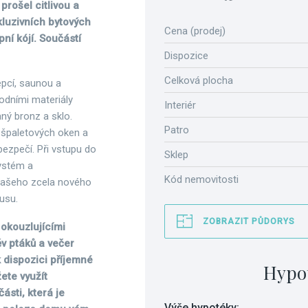
rošel citlivou a
kluzivních bytových
Cena (prodej)
ní kójí. Součástí
Dispozice
Celková plocha
pcí, saunou a
rodními materiály
Interiér
aný bronz a sklo.
Patro
h špaletových oken a
bezpečí. Při vstupu do
Sklep
ystém a
Kód nemovitosti
vašeho zcela nového
usu.
ZOBRAZIT PŮDORYS
 okouzlujícími
v ptáků a večer
 dispozici příjemné
Hypo
ete využít
ásti, která je
Výše hypotéky: