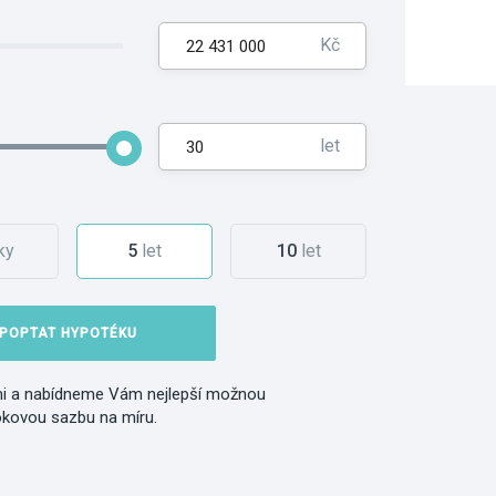
Kč
let
ky
5
let
10
let
POPTAT HYPOTÉKU
i a nabídneme Vám nejlepší možnou
okovou sazbu na míru.