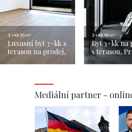
3 + KK
90 m²
3 + KK
98 m²
Luxusní byt 3+kk s
Byt 3+kk na 
terasou na prodej,
s terasou, Pr
Praha 5 - 90m
- 98m
Mediální partner - onlin