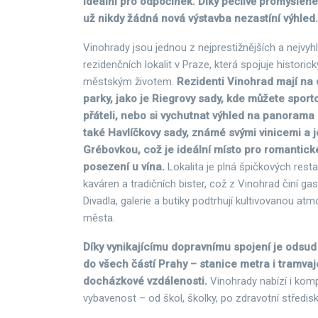
ideální pro odpočinek. Díky pečlivě promyšle
už nikdy žádná nová výstavba nezastíní výhled
Vinohrady jsou jednou z nejprestižnějších a nejvyh
rezidenčních lokalit v Praze, která spojuje histor
městským životem.
Rezidenti Vinohrad mají na
parky, jako je Riegrovy sady, kde můžete sporto
přáteli, nebo si vychutnat výhled na panorama
také Havlíčkovy sady, známé svými vinicemi a 
Grébovkou, což je ideální místo pro romantic
posezení u vína.
Lokalita je plná špičkových resta
kaváren a tradičních bister, což z Vinohrad činí ga
Divadla, galerie a butiky podtrhují kultivovanou atm
města.
Díky vynikajícímu dopravnímu spojení je odsud
do všech částí Prahy – stanice metra i tramvajo
docházkové vzdálenosti.
Vinohrady nabízí i kom
vybavenost – od škol, školky, po zdravotní středis