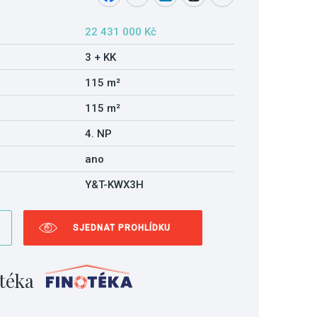
22 431 000 Kč
3 + KK
115 m²
115 m²
4. NP
ano
Y&T-KWX3H
SJEDNAT PROHLÍDKU
téka