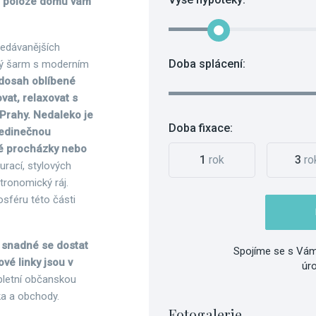
né poloze domu vám
.
ledávanějších
Doba splácení:
ický šarm s moderním
 dosah oblíbené
vat, relaxovat s
 Prahy. Nedaleko je
Doba fixace:
jedinečnou
ké procházky nebo
1
rok
3
ro
urací, stylových
stronomický ráj.
osféru této části
 snadné se dostat
Spojíme se s Vám
vé linky jsou v
úr
pletní občanskou
ka a obchody.
Fotogalerie