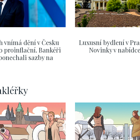
h vnímá dění v Česku
Luxusní bydlení v Pra
o proinflační. Bankéři
Novinky v nabídc
ponechali sazby na
ervnových hodnotách
ZOBRAZIT DALŠÍ
ZOBRAZIT DALŠÍ
akléřky