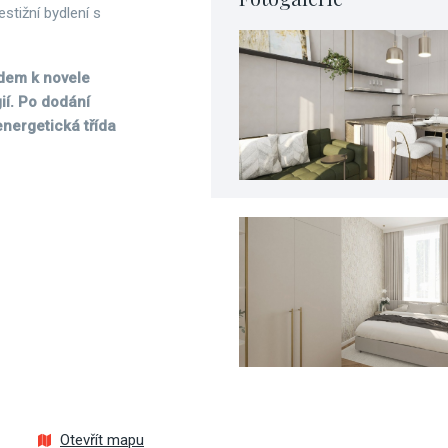
estižní bydlení s
edem k novele
ií. Po dodání
nergetická třída
Otevřít mapu