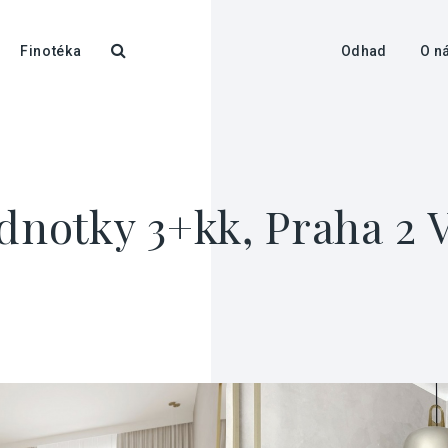
Finotéka
Odhad
O n
ednotky 3+kk, Praha 2 