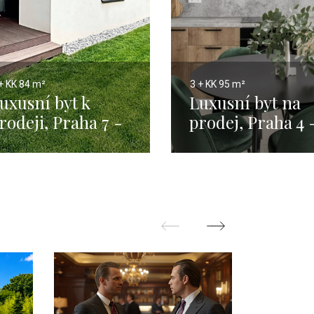
+ KK
84 m²
3 + KK
95 m²
uxusní byt k
Luxusní byt na
rodeji, Praha 7 -
prodej, Praha 4 
roja - 84m
95 m2