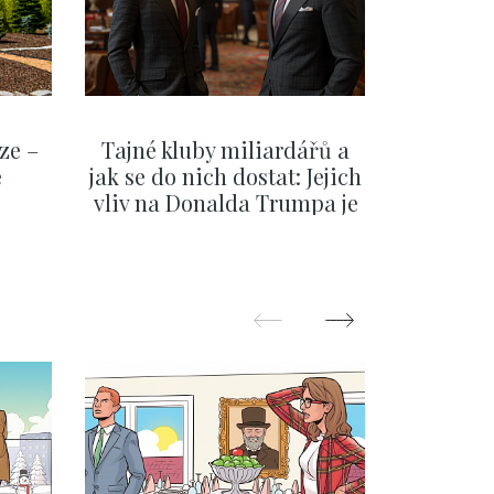
ze –
Tajné kluby miliardářů a
Na f
e
jak se do nich dostat: Jejich
migra
vliv na Donalda Trumpa je
situace 
nejasný
migra
pom
Oka
ZOBRAZIT DALŠÍ
Z