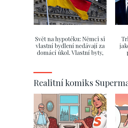
Svět na hypotéku: Němci si
Tr
vlastní bydlení nedávají za
jak
domácí úkol. Vlastní byty,
kde bydlí někdo jiný
č
ZOBRAZIT DALŠÍ
Realitní komiks Superm