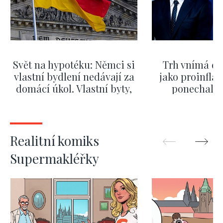
Svět na hypotéku: Němci si
Trh vnímá dě
vlastní bydlení nedávají za
jako proinflač
domácí úkol. Vlastní byty,
ponechali 
kde bydlí někdo jiný
červnových 
ZOBRAZIT DALŠÍ
ZOBRAZIT
Realitní komiks
Supermakléřky