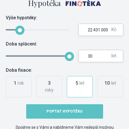
Hypotéka
Výše hypotéky:
Kč
Doba splácení:
let
Doba fixace:
1
rok
3
5
let
10
let
roky
POPTAT HYPOTÉKU
Spojíme se s Vámi a nabídneme Vám nejlepší možnou