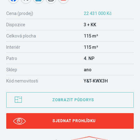
Cena (prodej)
22 431 000 Kč
Dispozice
3 + KK
Celková plocha
115 m²
Interiér
115 m²
Patro
4. NP
Sklep
ano
Kód nemovitosti
Y&T-KWX3H
ZOBRAZIT PŮDORYS
SJEDNAT PROHLÍDKU