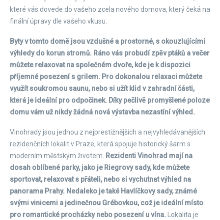
které vás dovede do vašeho zcela nového domova, který čeká na
finální úpravy dle vašeho vkusu.
Byty v tomto domě jsou vzdušné a prostorné, s okouzlujícími
výhledy do korun stromů. Ráno vás probudí zpěv ptáků a večer
můžete relaxovat na společném dvoře, kde je k dispozici
příjemné posezení s grilem. Pro dokonalou relaxaci můžete
využít soukromou saunu, nebo si užít klid v zahradní části,
která je ideální pro odpočinek. Díky pečlivě promyšlené poloze
domu vám už nikdy žádná nová výstavba nezastíní výhled.
Vinohrady jsou jednou z nejprestižnějších a nejvyhledávanějších
rezidenčních lokalit v Praze, která spojuje historický šarm s
moderním městským životem.
Rezidenti Vinohrad mají na
dosah oblíbené parky, jako je Riegrovy sady, kde můžete
sportovat, relaxovat s přáteli, nebo si vychutnat výhled na
panorama Prahy. Nedaleko je také Havlíčkovy sady, známé
svými vinicemi a jedinečnou Grébovkou, což je ideální místo
pro romantické procházky nebo posezení u vína.
Lokalita je