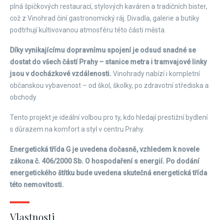
plná špičkových restaurací, stylových kaváren a tradičních bister,
což z Vinohrad činí gastronomický ráj. Divadla, galerie a butiky
podtrhují kultivovanou atmosféru této části města.
Díky vynikajícímu dopravnímu spojení je odsud snadné se
dostat do všech částí Prahy – stanice metra i tramvajové linky
jsou v docházkové vzdálenosti.
Vinohrady nabízí i kompletní
občanskou vybavenost – od škol, školky, po zdravotní střediska a
obchody.
Tento projekt je ideální volbou pro ty, kdo hledají prestižní bydlení
s důrazem na komfort a styl v centru Prahy.
Energetická třída G je uvedena dočasně, vzhledem k novele
zákona č. 406/2000 Sb. O hospodaření s energií. Po dodání
energetického štítku bude uvedena skutečná energetická třída
této nemovitosti.
Vlastnosti