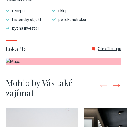
recepce
sklep
historický objekt
po rekonstrukci
byt na investici
Lokalita
Otevřít mapu
Mohlo by Vás také
zajímat