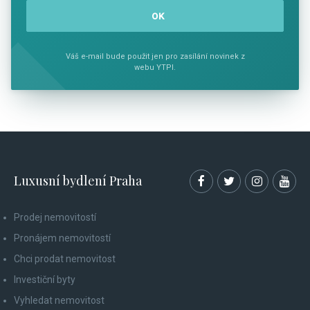
Váš e-mail bude použit jen pro zasílání novinek z
webu YTPI.
Luxusní bydlení Praha
Prodej nemovitostí
Pronájem nemovitostí
Chci prodat nemovitost
Investiční byty
Vyhledat nemovitost