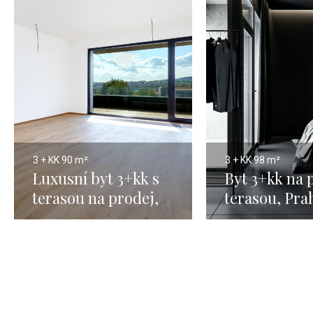
3 + KK
90 m²
3 + KK
98 m²
Luxusní byt 3+kk s
Byt 3+kk na 
terasou na prodej,
terasou, Prah
Praha 5 - 90m
98m