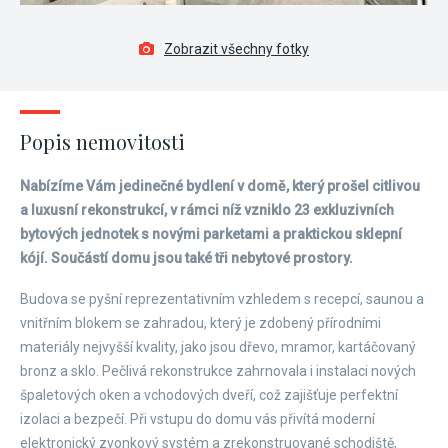
Zobrazit všechny fotky
Popis nemovitosti
Nabízíme Vám jedinečné bydlení v domě, který prošel citlivou
a luxusní rekonstrukcí, v rámci níž vzniklo 23 exkluzivních
bytových jednotek s novými parketami a praktickou sklepní
kójí. Součástí domu jsou také tři nebytové prostory.
Budova se pyšní reprezentativním vzhledem s recepcí, saunou a
vnitřním blokem se zahradou, který je zdobený přírodními
materiály nejvyšší kvality, jako jsou dřevo, mramor, kartáčovaný
bronz a sklo. Pečlivá rekonstrukce zahrnovala i instalaci nových
špaletových oken a vchodových dveří, což zajišťuje perfektní
izolaci a bezpečí. Při vstupu do domu vás přivítá moderní
elektronický zvonkový systém a zrekonstruované schodiště,