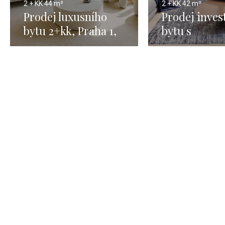
2 + KK
44 m²
2 + KK
42 m²
Prodej luxusního
Prodej inves
bytu 2+kk, Praha 1,
bytu s
Staré město – 44,3m²
předzahrádk
Praha 6, 2+k
m2