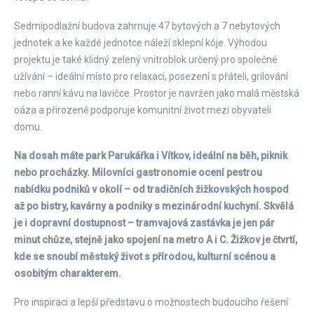
Sedmipodlažní budova zahrnuje 47 bytových a 7 nebytových
jednotek a ke každé jednotce náleží sklepní kóje. Výhodou
projektu je také klidný zelený vnitroblok určený pro společné
užívání – ideální místo pro relaxaci, posezení s přáteli, grilování
nebo ranní kávu na lavičce. Prostor je navržen jako malá městská
oáza a přirozeně podporuje komunitní život mezi obyvateli
domu.
Na dosah máte park Parukářka i Vítkov, ideální na běh, piknik
nebo procházky. Milovníci gastronomie ocení pestrou
nabídku podniků v okolí – od tradičních žižkovských hospod
až po bistry, kavárny a podniky s mezinárodní kuchyní. Skvělá
je i dopravní dostupnost – tramvajová zastávka je jen pár
minut chůze, stejně jako spojení na metro A i C. Žižkov je čtvrtí,
kde se snoubí městský život s přírodou, kulturní scénou a
osobitým charakterem.
Pro inspiraci a lepší představu o možnostech budoucího řešení