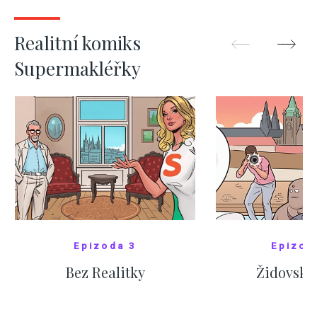
ZOBRAZIT DALŠÍ
ZOBRAZIT
Realitní komiks
Supermakléřky
Epizoda 3
Epizod
Bez Realitky
Židovské