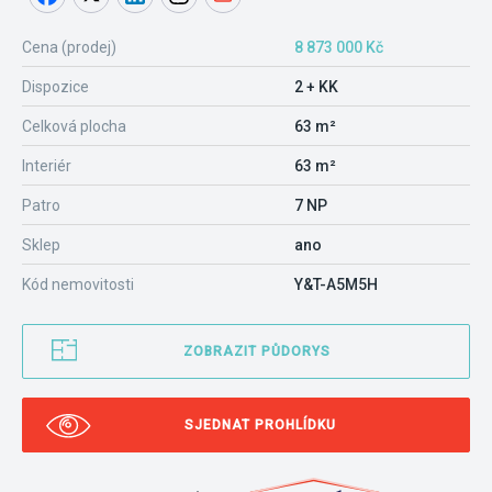
Cena (prodej)
8 873 000 Kč
Dispozice
2 + KK
Celková plocha
63 m²
Interiér
63 m²
Patro
7 NP
Sklep
ano
Kód nemovitosti
Y&T-A5M5H
ZOBRAZIT PŮDORYS
SJEDNAT PROHLÍDKU