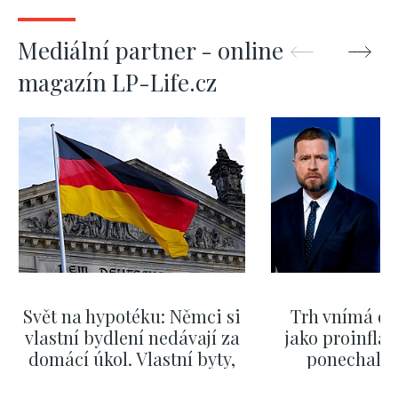
Mediální partner - online
magazín LP-Life.cz
Svět na hypotéku: Němci si
Trh vnímá dě
vlastní bydlení nedávají za
jako proinflač
domácí úkol. Vlastní byty,
ponechali 
kde bydlí někdo jiný
červnových 