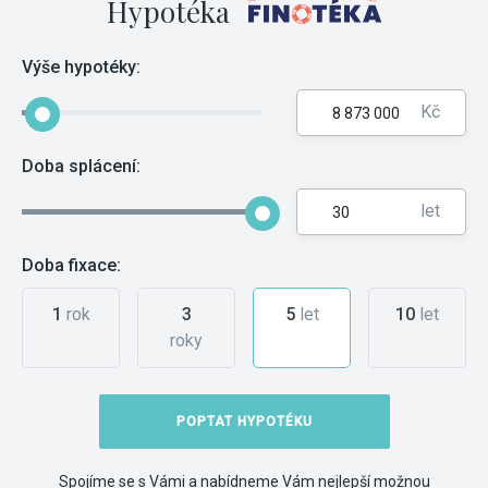
Hypotéka
Výše hypotéky:
Kč
Doba splácení:
let
Doba fixace:
1
rok
3
5
let
10
let
roky
POPTAT HYPOTÉKU
Spojíme se s Vámi a nabídneme Vám nejlepší možnou