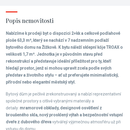
Popis nemovitosti
Nabízíme k prodeji byt o dispozici 2+kk a celkové podlahové
ploše 63,3 m², který se nachází v 7 nadzemním podlaží
bytového domu na Žižkově. K bytu náleží sklepní kóje TROAX o
velikosti 1,7 m². Jednotka je v původním stavu před
rekonstrukcí a představuje ideální příležitost pro ty, kteří
hledají prostor, jenž si mohou upravit zcela podle svých
představ a životního stylu – ať už preferujete minimalistický,
přírodní nebo elegantní městský styl.
Bytový dům je pečlivě zrekonstruovaný a nabízí reprezentativní
společné prostory s citlivě vybranými materiály a
detaily:
mramorové obklady, designové osvětlení z
broušeného skla, nový prosklený výtah a bezpečnostní vstupní
dveře z dubového dřeva
vytvářejí výjimečnou atmosféru už při
vstupu do domu.