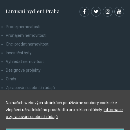
Luxusní bydlení Praha
Prodej nemovitostí
Pronájem nemovitostí
Chci prodat nemovitost
Investiční byty
Vyhledat nemovitost
Designové projekty
O nás
Zpracování osobních údajů
Poučení spotřebitele
Na našich webových stránkách používáme soubory cookie ke
Odhlášení z newsletteru
zlepšení uživatelského prostředí a pro reklamní účely.
Informace
Kontakty
o zpracování osobních údajů