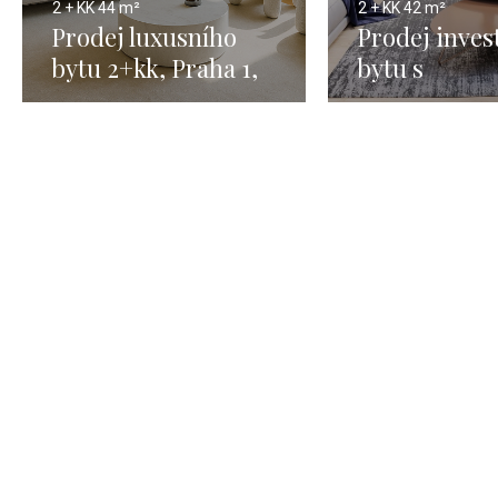
2 + KK
44 m²
2 + KK
42 m²
Prodej luxusního
Prodej inves
bytu 2+kk, Praha 1,
bytu s
Staré město – 44,3m²
předzahrádk
Praha 6, 2+k
m2