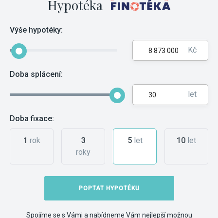
Hypotéka
Výše hypotéky:
Kč
Doba splácení:
let
Doba fixace:
1
rok
3
5
let
10
let
roky
POPTAT HYPOTÉKU
Spojíme se s Vámi a nabídneme Vám nejlepší možnou