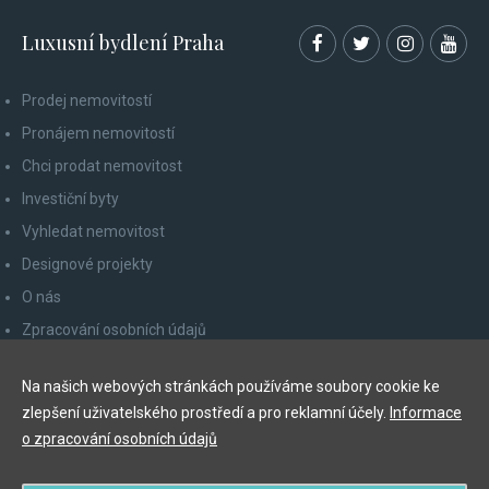
Luxusní bydlení Praha
Prodej nemovitostí
Pronájem nemovitostí
Chci prodat nemovitost
Investiční byty
Vyhledat nemovitost
Designové projekty
O nás
Zpracování osobních údajů
Poučení spotřebitele
Na našich webových stránkách používáme soubory cookie ke
Odhlášení z newsletteru
zlepšení uživatelského prostředí a pro reklamní účely.
Informace
Kontakty
o zpracování osobních údajů