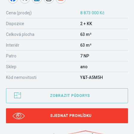
Cena (prodej)
8 873 000 Kč
Dispozice
2 + KK
Celková plocha
63 m²
Interiér
63 m²
Patro
7 NP
Sklep
ano
Kód nemovitosti
Y&T-A5M5H
ZOBRAZIT PŮDORYS
SJEDNAT PROHLÍDKU