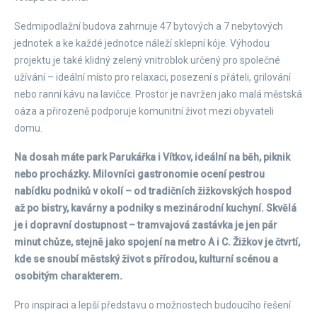
Sedmipodlažní budova zahrnuje 47 bytových a 7 nebytových
jednotek a ke každé jednotce náleží sklepní kóje. Výhodou
projektu je také klidný zelený vnitroblok určený pro společné
užívání – ideální místo pro relaxaci, posezení s přáteli, grilování
nebo ranní kávu na lavičce. Prostor je navržen jako malá městská
oáza a přirozeně podporuje komunitní život mezi obyvateli
domu.
Na dosah máte park Parukářka i Vítkov, ideální na běh, piknik
nebo procházky. Milovníci gastronomie ocení pestrou
nabídku podniků v okolí – od tradičních žižkovských hospod
až po bistry, kavárny a podniky s mezinárodní kuchyní. Skvělá
je i dopravní dostupnost – tramvajová zastávka je jen pár
minut chůze, stejně jako spojení na metro A i C. Žižkov je čtvrtí,
kde se snoubí městský život s přírodou, kulturní scénou a
osobitým charakterem.
Pro inspiraci a lepší představu o možnostech budoucího řešení