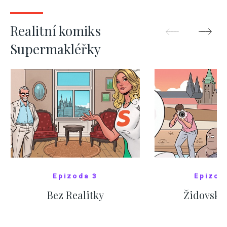
ZOBRAZIT DALŠÍ
ZOBRAZIT
Realitní komiks
Supermakléřky
Epizoda 3
Epizod
Bez Realitky
Židovské