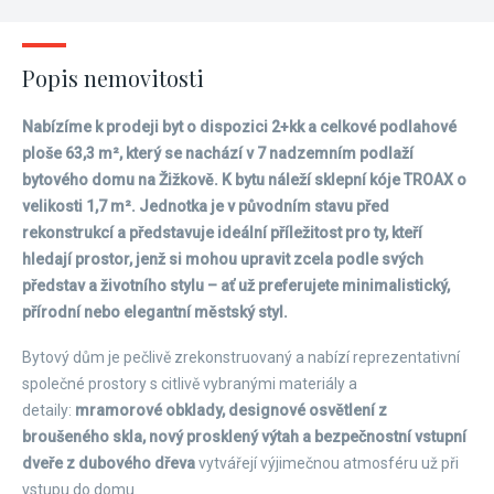
Popis nemovitosti
Nabízíme k prodeji byt o dispozici 2+kk a celkové podlahové
ploše 63,3 m², který se nachází v 7 nadzemním podlaží
bytového domu na Žižkově. K bytu náleží sklepní kóje TROAX o
velikosti 1,7 m². Jednotka je v původním stavu před
rekonstrukcí a představuje ideální příležitost pro ty, kteří
hledají prostor, jenž si mohou upravit zcela podle svých
představ a životního stylu – ať už preferujete minimalistický,
přírodní nebo elegantní městský styl.
Bytový dům je pečlivě zrekonstruovaný a nabízí reprezentativní
společné prostory s citlivě vybranými materiály a
detaily:
mramorové obklady, designové osvětlení z
broušeného skla, nový prosklený výtah a bezpečnostní vstupní
dveře z dubového dřeva
vytvářejí výjimečnou atmosféru už při
vstupu do domu.