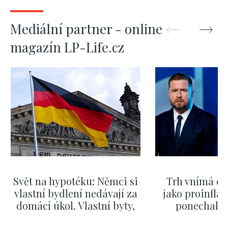
Mediální partner - online
magazín LP-Life.cz
Svět na hypotéku: Němci si
Trh vnímá dě
vlastní bydlení nedávají za
jako proinflač
domácí úkol. Vlastní byty,
ponechali 
kde bydlí někdo jiný
červnových 