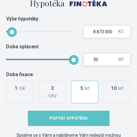
Hypotéka
Výše hypotéky:
Kč
Doba splácení:
let
Doba fixace:
1
rok
3
5
let
10
let
roky
POPTAT HYPOTÉKU
Spojíme se s Vámi a nabídneme Vám nejlepší možnou