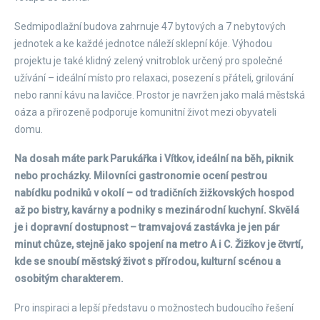
Sedmipodlažní budova zahrnuje 47 bytových a 7 nebytových
jednotek a ke každé jednotce náleží sklepní kóje. Výhodou
projektu je také klidný zelený vnitroblok určený pro společné
užívání – ideální místo pro relaxaci, posezení s přáteli, grilování
nebo ranní kávu na lavičce. Prostor je navržen jako malá městská
oáza a přirozeně podporuje komunitní život mezi obyvateli
domu.
Na dosah máte park Parukářka i Vítkov, ideální na běh, piknik
nebo procházky. Milovníci gastronomie ocení pestrou
nabídku podniků v okolí – od tradičních žižkovských hospod
až po bistry, kavárny a podniky s mezinárodní kuchyní. Skvělá
je i dopravní dostupnost – tramvajová zastávka je jen pár
minut chůze, stejně jako spojení na metro A i C. Žižkov je čtvrtí,
kde se snoubí městský život s přírodou, kulturní scénou a
osobitým charakterem.
Pro inspiraci a lepší představu o možnostech budoucího řešení