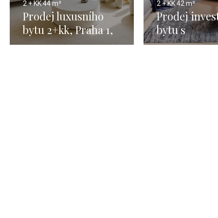
2 + KK
44 m²
2 + KK
42 m²
Prodej luxusního
Prodej inves
bytu 2+kk, Praha 1,
bytu s
Staré město – 44,3m²
předzahrádk
Praha 6, 2+k
m2