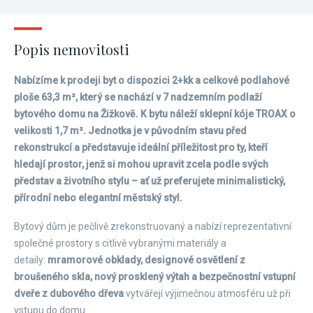
Popis nemovitosti
Nabízíme k prodeji byt o dispozici 2+kk a celkové podlahové
ploše 63,3 m², který se nachází v 7 nadzemním podlaží
bytového domu na Žižkově. K bytu náleží sklepní kóje TROAX o
velikosti 1,7 m². Jednotka je v původním stavu před
rekonstrukcí a představuje ideální příležitost pro ty, kteří
hledají prostor, jenž si mohou upravit zcela podle svých
představ a životního stylu – ať už preferujete minimalistický,
přírodní nebo elegantní městský styl.
Bytový dům je pečlivě zrekonstruovaný a nabízí reprezentativní
společné prostory s citlivě vybranými materiály a
detaily:
mramorové obklady, designové osvětlení z
broušeného skla, nový prosklený výtah a bezpečnostní vstupní
dveře z dubového dřeva
vytvářejí výjimečnou atmosféru už při
vstupu do domu.