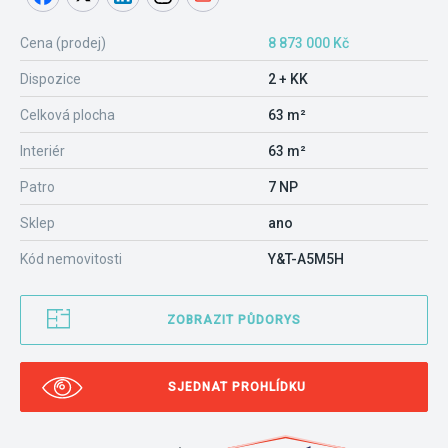
Cena (prodej)
8 873 000 Kč
Dispozice
2 + KK
Celková plocha
63 m²
Interiér
63 m²
Patro
7 NP
Sklep
ano
Kód nemovitosti
Y&T-A5M5H
ZOBRAZIT PŮDORYS
SJEDNAT PROHLÍDKU