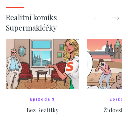
ZOBRAZIT DALŠÍ
ZOBRAZIT
Realitní komiks
Supermakléřky
Epizoda 3
Epizod
Bez Realitky
Židovské