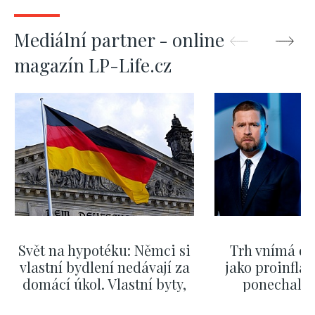
Mediální partner - online
magazín LP-Life.cz
Svět na hypotéku: Němci si
Trh vnímá dě
vlastní bydlení nedávají za
jako proinflač
domácí úkol. Vlastní byty,
ponechali 
kde bydlí někdo jiný
červnových 