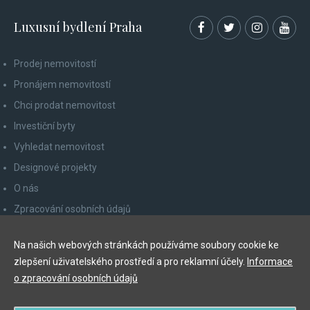
Luxusní bydlení Praha
Prodej nemovitostí
Pronájem nemovitostí
Chci prodat nemovitost
Investiční byty
Vyhledat nemovitost
Designové projekty
O nás
Zpracování osobních údajů
Poučení spotřebitele
Na našich webových stránkách používáme soubory cookie ke
Odhlášení z newsletteru
zlepšení uživatelského prostředí a pro reklamní účely.
Informace
Kontakty
o zpracování osobních údajů