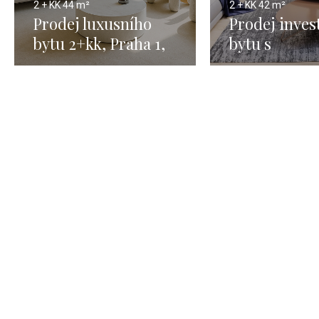
2 + KK
44 m²
2 + KK
42 m²
Prodej luxusního
Prodej inves
bytu 2+kk, Praha 1,
bytu s
Staré město – 44,3m²
předzahrádk
Praha 6, 2+k
m2