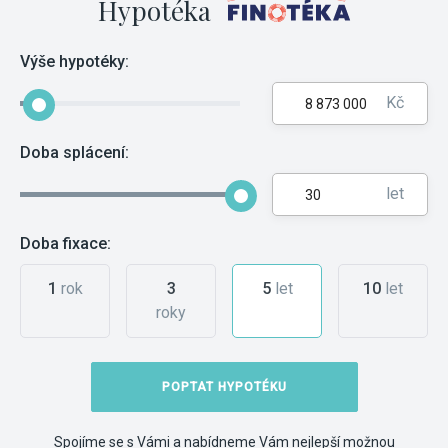
Hypotéka
Výše hypotéky:
Kč
Doba splácení:
let
Doba fixace:
1
rok
3
5
let
10
let
roky
POPTAT HYPOTÉKU
Spojíme se s Vámi a nabídneme Vám nejlepší možnou