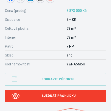
Cena (prodej)
8 873 000 Kč
Dispozice
2 + KK
Celková plocha
63 m²
Interiér
63 m²
Patro
7 NP
Sklep
ano
Kód nemovitosti
Y&T-A5M5H
ZOBRAZIT PŮDORYS
SJEDNAT PROHLÍDKU