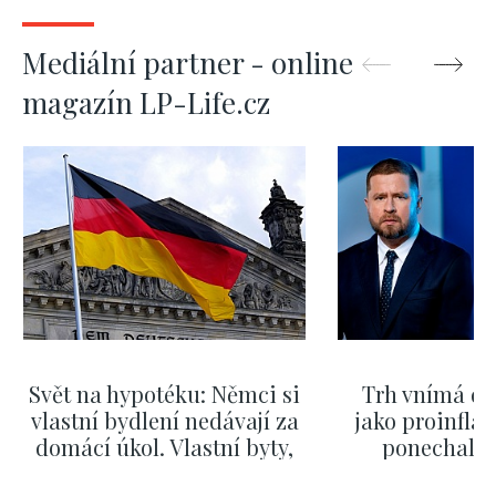
Mediální partner - online
magazín LP-Life.cz
Svět na hypotéku: Němci si
Trh vnímá dě
vlastní bydlení nedávají za
jako proinflač
domácí úkol. Vlastní byty,
ponechali 
kde bydlí někdo jiný
červnových 