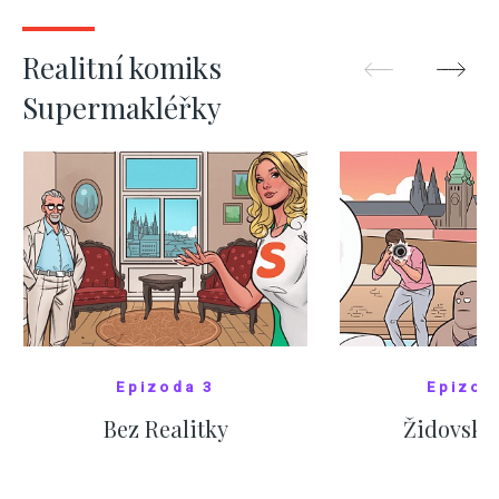
ZOBRAZIT DALŠÍ
ZOBRAZIT
Realitní komiks
Supermakléřky
Epizoda 3
Epizod
Bez Realitky
Židovské