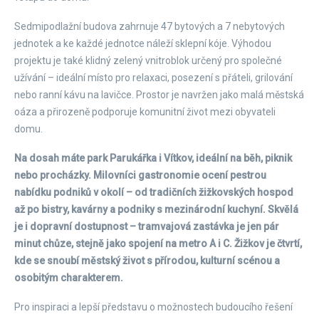
Sedmipodlažní budova zahrnuje 47 bytových a 7 nebytových
jednotek a ke každé jednotce náleží sklepní kóje. Výhodou
projektu je také klidný zelený vnitroblok určený pro společné
užívání – ideální místo pro relaxaci, posezení s přáteli, grilování
nebo ranní kávu na lavičce. Prostor je navržen jako malá městská
oáza a přirozeně podporuje komunitní život mezi obyvateli
domu.
Na dosah máte park Parukářka i Vítkov, ideální na běh, piknik
nebo procházky. Milovníci gastronomie ocení pestrou
nabídku podniků v okolí – od tradičních žižkovských hospod
až po bistry, kavárny a podniky s mezinárodní kuchyní. Skvělá
je i dopravní dostupnost – tramvajová zastávka je jen pár
minut chůze, stejně jako spojení na metro A i C. Žižkov je čtvrtí,
kde se snoubí městský život s přírodou, kulturní scénou a
osobitým charakterem.
Pro inspiraci a lepší představu o možnostech budoucího řešení