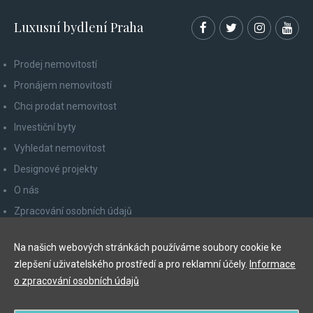
Luxusní bydlení Praha
Prodej nemovitostí
Pronájem nemovitostí
Chci prodat nemovitost
Investiční byty
Vyhledat nemovitost
Designové projekty
O nás
Zpracování osobních údajů
Poučení spotřebitele
Na našich webových stránkách používáme soubory cookie ke
Odhlášení z newsletteru
zlepšení uživatelského prostředí a pro reklamní účely.
Informace
Kontakty
o zpracování osobních údajů