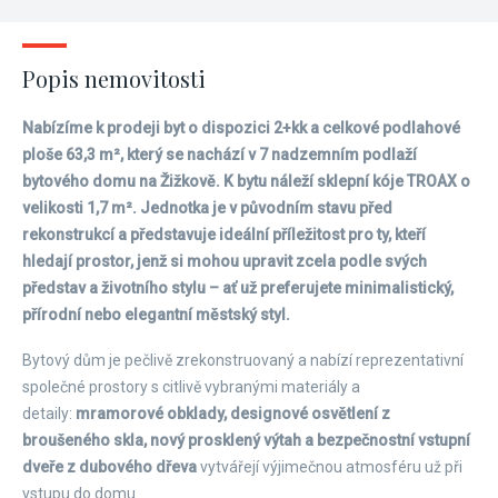
Popis nemovitosti
Nabízíme k prodeji byt o dispozici 2+kk a celkové podlahové
ploše 63,3 m², který se nachází v 7 nadzemním podlaží
bytového domu na Žižkově. K bytu náleží sklepní kóje TROAX o
velikosti 1,7 m². Jednotka je v původním stavu před
rekonstrukcí a představuje ideální příležitost pro ty, kteří
hledají prostor, jenž si mohou upravit zcela podle svých
představ a životního stylu – ať už preferujete minimalistický,
přírodní nebo elegantní městský styl.
Bytový dům je pečlivě zrekonstruovaný a nabízí reprezentativní
společné prostory s citlivě vybranými materiály a
detaily:
mramorové obklady, designové osvětlení z
broušeného skla, nový prosklený výtah a bezpečnostní vstupní
dveře z dubového dřeva
vytvářejí výjimečnou atmosféru už při
vstupu do domu.