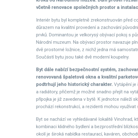
kroků od Národního muzea. Dům prošel rozsáhl
včetně renovace společných prostor a instalac
Interiér bytu byl kompletně zrekonstruován před c
důrazem na kvalitní provedení a zachování původn
prvků. Dominantou je velkorysý obývací pokoj s 
Národní muzeum. Na obývací prostor navazuje pl
dvě prostorné ložnice, z nichž jedna má samostat
Součástí bytu jsou také dvě moderní koupelny.
Byt dále nabízí bezpečnostní systém, zachovan
renovovaná špaletová okna a kvalitní parketov
podtrhují jeho historický charakter.
Vytápění je
a radiátory, přičemž je možné snadno přejít na vyt
přípojka je již zavedena v bytě. K jednotce náleží sk
prochází rekonstrukcí, a rezidenti mohou využívat 
Byt se nachází ve vyhledávané lokalitě Vinohrad, kte
kombinaci klidného bydlení a bezprostřední blízkos
okolí je široká nabídka restaurací, kaváren, obchodů 