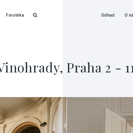
Finotéka
Odhad
O n
Vinohrady, Praha 2 - 1