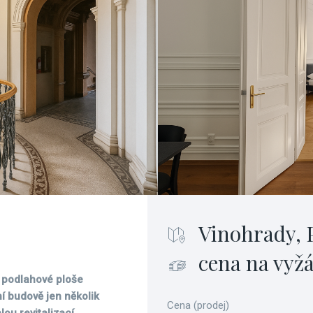
Vinohrady, 
cena na vyž
o podlahové ploše
í budově jen několik
Cena (prodej)