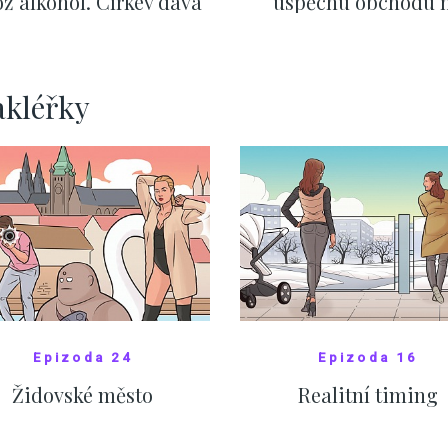
ž alkohol. Církev dává
úspěchu obchodu 
zor i na první rande
internetu rozhodují vt
ZOBRAZIT DALŠÍ
ZOBRAZIT DALŠÍ
akléřky
Epizoda 24
Epizoda 16
Židovské město
Realitní timing