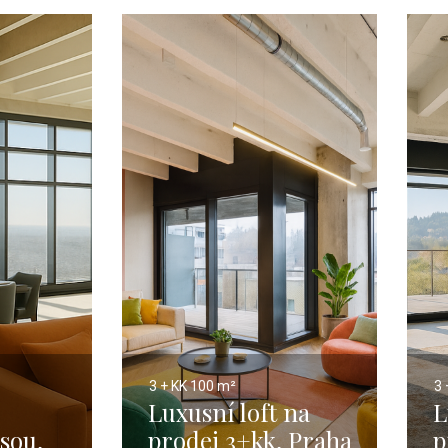
3 + KK
100 m²
3 
Luxusní loft na
L
asou,
prodej 3+kk, Praha
p