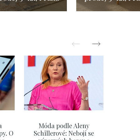
 99 m²
- 80 m²
a
Móda podle Aleny
Na fér
py. O
Schillerové: Nebojí se
Evropu.