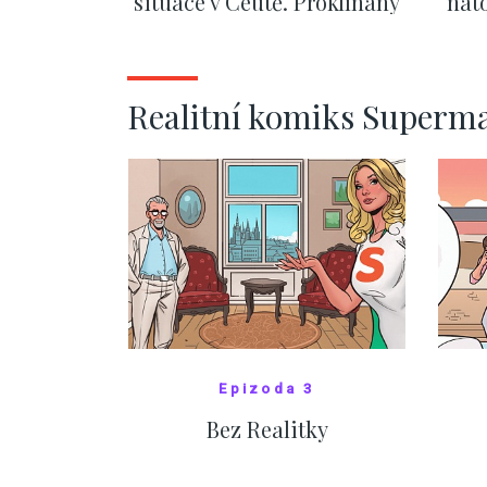
situace v Ceutě. Proklínaný
nato
migrační pakt Česku
po
pomáhá více než
Okamurova videa
ZOBRAZIT DALŠÍ
Realitní komiks Superm
Epizoda 3
Bez Realitky