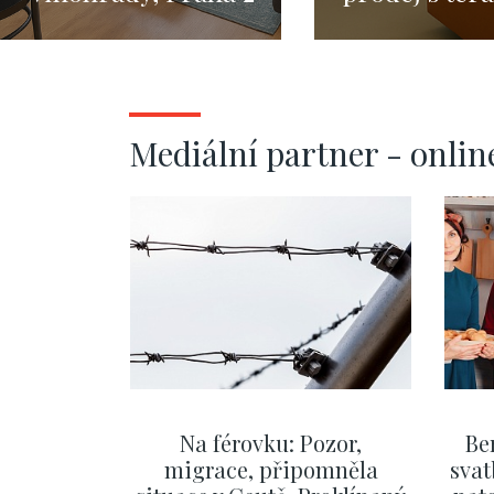
- 117 m²
Praha - 130 
Mediální partner - onlin
Na férovku: Pozor,
Be
migrace, připomněla
svat