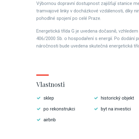
Výbornou dopravní dostupnost zajišťují stanice me
tramvajové linky v docházkové vzdálenosti, díky ni
pohodlné spojení po celé Praze.
Energetická třída G je uvedena dočasně, vzhledem
406/2000 Sb. o hospodaření s energií. Po dodání 
náročnosti bude uvedena skutečná energetická tříd
Vlastnosti
sklep
historický objekt
po rekonstrukci
byt na investici
airbnb