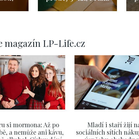
m²
- 100 m²
-
e magazín LP-Life.cz
ru si mormona: Až po
Mladí i staří žijí n
bě, a nemůže ani kávu,
sociálních sítích náku