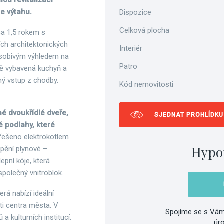
ou revitalizací
e výtahu.
Dispozice
Celková plocha
ca 1,5 rokem s
ích architektonických
Interiér
působivým výhledem na
Patro
ně vybavená kuchyň a
ný vstup z chodby.
Kód nemovitosti
é dvoukřídlé dveře,
SJEDNAT PROHLÍDKU
é podlahy, které
 řešeno elektrokotlem
Hypo
ápění plynové –
lepní kóje, která
společný vnitroblok.
rá nabízí ideální
ti centra města. V
Spojíme se s Vám
a kulturních institucí.
úr