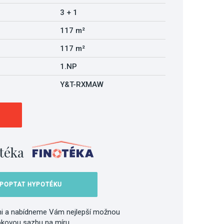
3 + 1
117 m²
117 m²
1.NP
Y&T-RXMAW
téka
POPTAT HYPOTÉKU
i a nabídneme Vám nejlepší možnou
okovou sazbu na míru.