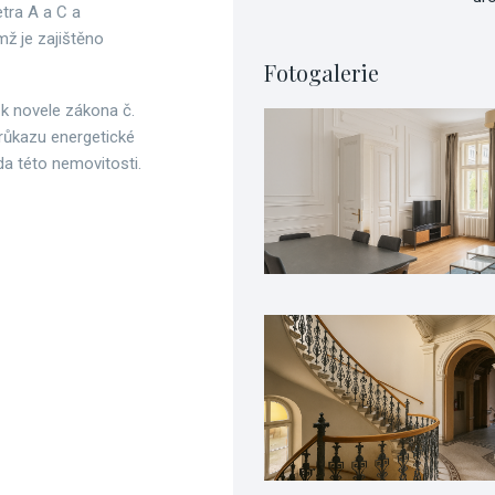
tra A a C a
mž je zajištěno
Fotogalerie
 k novele zákona č.
průkazu energetické
a této nemovitosti.