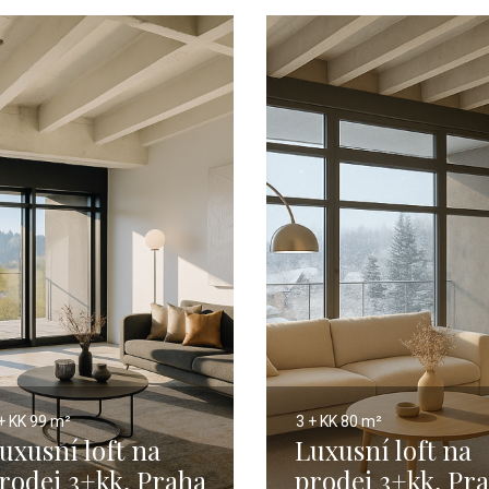
+ KK
99 m²
3 + KK
80 m²
uxusní loft na
Luxusní loft na
rodej 3+kk, Praha
prodej 3+kk, Pr