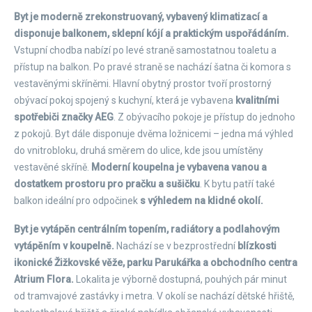
Byt je moderně zrekonstruovaný, vybavený klimatizací a
disponuje balkonem, sklepní kójí a praktickým uspořádáním.
Vstupní chodba nabízí po levé straně samostatnou toaletu a
přístup na balkon. Po pravé straně se nachází šatna či komora s
vestavěnými skříněmi. Hlavní obytný prostor tvoří prostorný
obývací pokoj spojený s kuchyní, která je vybavena
kvalitními
spotřebiči značky AEG
. Z obývacího pokoje je přístup do jednoho
z pokojů. Byt dále disponuje dvěma ložnicemi – jedna má výhled
do vnitrobloku, druhá směrem do ulice, kde jsou umístěny
vestavěné skříně.
Moderní koupelna je vybavena vanou a
dostatkem prostoru pro pračku a sušičku
. K bytu patří také
balkon ideální pro odpočinek
s výhledem na klidné okolí.
Byt je vytápěn centrálním topením, radiátory a podlahovým
vytápěním v koupelně.
Nachází se v bezprostřední
blízkosti
ikonické Žižkovské věže, parku Parukářka a obchodního centra
Atrium Flora.
Lokalita je výborně dostupná, pouhých pár minut
od tramvajové zastávky i metra. V okolí se nachází dětské hřiště,