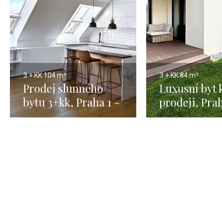
3 + KK
104 m²
3 + KK
84 m²
Prodej slunného
Luxusní byt 
bytu 3+kk, Praha 1 -
prodeji, Prah
104 m2
Troja - 84m