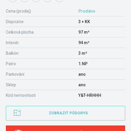
Cena (prodej)
Prodáno
Dispozice
3 + KK
Celková plocha
97 m²
Interiér
94 m²
Balkón
3 m²
Patro
1.NP
Parkování
ano
Sklep
ano
Kód nemovitosti
Y&T-HRHHH
ZOBRAZIT PŮDORYS