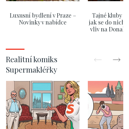
Luxusní bydlení v Praze –
Tajné kluby m
Novinky v nabídce
jak se do nich d
vliv na Donald
nejas
ZOBRAZIT DALŠÍ
ZOBRAZIT
Realitní komiks
Supermakléřky