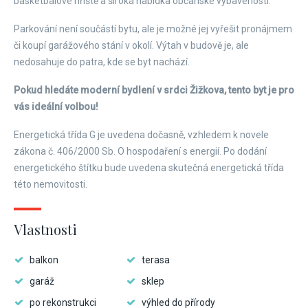
basketbalové hřiště a široká nabídka občanské vybavenosti.
Parkování není součástí bytu, ale je možné jej vyřešit pronájmem
či koupí garážového stání v okolí. Výtah v budově je, ale
nedosahuje do patra, kde se byt nachází.
Pokud hledáte moderní bydlení v srdci Žižkova, tento byt je pro
vás ideální volbou!
Energetická třída G je uvedena dočasně, vzhledem k novele
zákona č. 406/2000 Sb. O hospodaření s energií. Po dodání
energetického štítku bude uvedena skutečná energetická třída
této nemovitosti.
Vlastnosti
balkon
terasa
garáž
sklep
po rekonstrukci
výhled do přírody