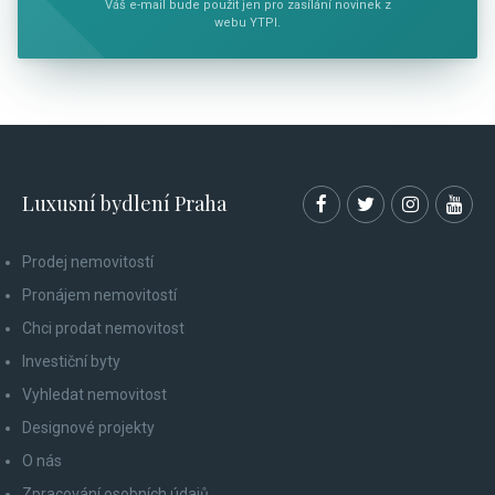
Váš e-mail bude použit jen pro zasílání novinek z
webu YTPI.
Luxusní bydlení Praha
Prodej nemovitostí
Pronájem nemovitostí
Chci prodat nemovitost
Investiční byty
Vyhledat nemovitost
Designové projekty
O nás
Zpracování osobních údajů